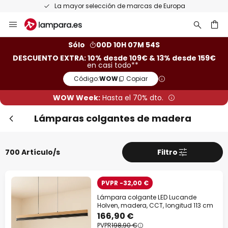
Devoluciones gratis en un plazo de 50 días
Ir
al
contenido
ar
Sólo
00D 10H 07M 52S
DESCUENTO EXTRA: 10% desde 109€ & 13% desde 159€
en casi todo**
Código:
WOW
Copiar
WOW Week:
Hasta el 70% dto.
Lámparas colgantes de madera
700 Artículo/s
Filtro
PVPR -32,00 €
Lámpara colgante LED Lucande
Holven, madera, CCT, longitud 113 cm
166,90 €
PVPR
198,90 €