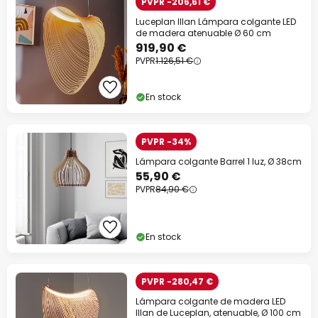
PVPR -206,61 €
Luceplan Illan Lámpara colgante LED
de madera atenuable Ø 60 cm
919,90 €
PVPR
1.126,51 €
En stock
PVPR -34%
Lámpara colgante Barrel 1 luz, Ø 38cm
55,90 €
PVPR
84,90 €
En stock
PVPR -280,47 €
Lámpara colgante de madera LED
Illan de Luceplan, atenuable, Ø 100 cm