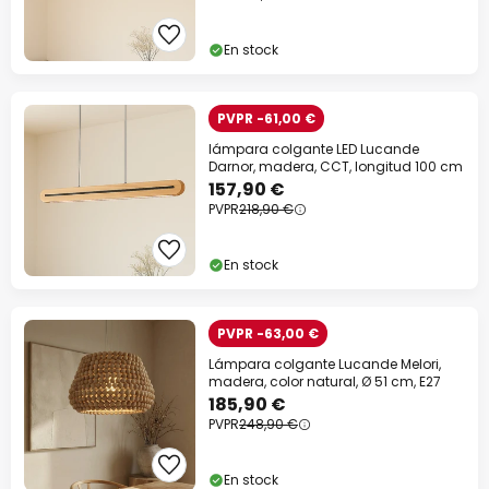
Cer
En stock
PVPR -61,00 €
lámpara colgante LED Lucande
Darnor, madera, CCT, longitud 100 cm
157,90 €
PVPR
218,90 €
En stock
PVPR -63,00 €
Descuento extra
Lámpara colgante Lucande Melori,
madera, color natural, Ø 51 cm, E27
-10% EXTRA
desde 109 €
185,90 €
PVPR
248,90 €
-13% EXTRA.
desde 159 €
En stock