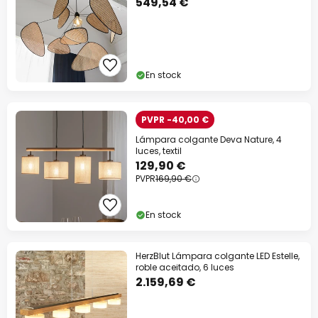
549,54 €
En stock
PVPR -40,00 €
Lámpara colgante Deva Nature, 4
luces, textil
129,90 €
PVPR
169,90 €
En stock
HerzBlut Lámpara colgante LED Estelle,
roble aceitado, 6 luces
2.159,69 €