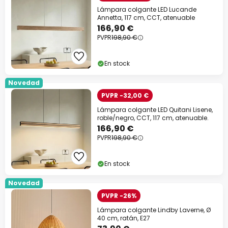
Lámpara colgante LED Lucande
Annetta, 117 cm, CCT, atenuable
166,90 €
PVPR
198,90 €
En stock
Novedad
PVPR -32,00 €
Lámpara colgante LED Quitani Lisene,
roble/negro, CCT, 117 cm, atenuable.
166,90 €
PVPR
198,90 €
En stock
Novedad
PVPR -26%
Lámpara colgante Lindby Laverne, Ø
40 cm, ratán, E27