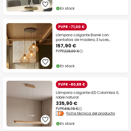
En stock
PVPR -71,00 €
Lámpara colgante Barrel con
pantallas de madera, 3 luces,
redonda
157,90 €
PVPR
228,90 €
En stock
PVPR -80,88 €
Lámpara colgante LED Colombia S,
roble natural
335,90 €
PVPR
416,78 €
Ficha técnica del producto
En stock