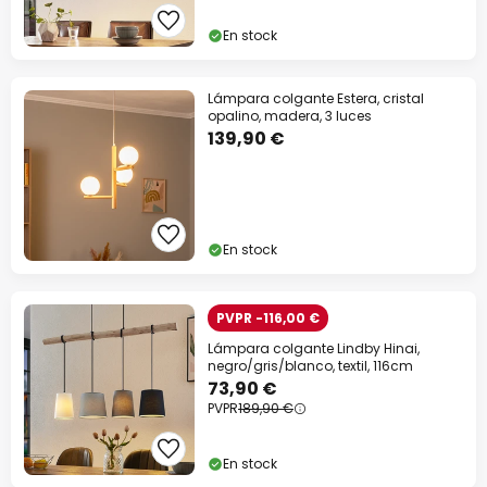
En stock
Lámpara colgante Estera, cristal
opalino, madera, 3 luces
139,90 €
En stock
PVPR -116,00 €
Lámpara colgante Lindby Hinai,
negro/gris/blanco, textil, 116cm
73,90 €
PVPR
189,90 €
En stock