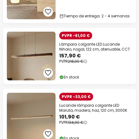
Tiempo de entrega: 2 - 4 semanas
PVPR -61,00 €
Lámpara colgante LED Lucande
Nihalo, nogal, 122 cm, atenuable, CCT
157,90 €
PVPR
218,90 €
En stock
PVPR -33,00 €
Lucande lámpara colgante LED
Maruta, madera, haz, 120 cm, 3000K
101,90 €
PVPR
134,90 €
En stock