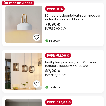
Últimas unidades
PVPR -21%
Lámpara colgante North con madera
natural y pantalla blanca
78,90 €
PVPR
99,90 €
En stock
PVPR -52,00 €
Lindby lámpara colgante Canyana,
natural, 3 luces, ratán, 105 cm
87,90 €
PVPR
139,90 €
En stock
PVPR -148,00 €