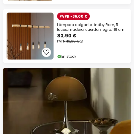
en casi todo*
Código descuento:
WOW
Copiar
PVPR -36,00 €
Lámpara colgante Lindby Rom, 5
Ahorra ahora
luces, madera, cuerda, negro, 116 cm
83,90 €
*Marcas excluidas
PVPR
119,90 €
En stock