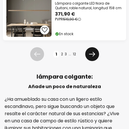
Lámpara colgante LED Nora de
Quitani, roble natural, longitud 158 cm
371,90 €
PVPR
519,90 €
En stock
Página
1
2
3
...
12
Anterior
Siguiente
lámpara colgante:
Añade un poco de naturaleza
¿Ha amueblado su casa con un ligero estilo
escandinavo, pero sigue buscando un objeto que
resalte el carácter natural de sus estancias? ¿Vive
en una casa de campo de estilo rústico y quiere
iluminar sus habitaciones con una luminaria que