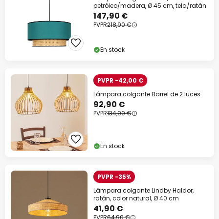
petróleo/madera, Ø 45 cm, tela/ratán
147,90 €
PVPR
218,90 €
En stock
PVPR -42,00 €
Lámpara colgante Barrel de 2 luces
92,90 €
PVPR
134,90 €
En stock
PVPR -35%
Lámpara colgante Lindby Haldor,
ratán, color natural, Ø 40 cm
41,90 €
PVPR
64,90 €