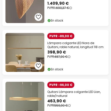
1.409,90 €
PVPR
1.690,37 €
En stock
PVPR -89,00 €
Lámpara colgante LED Nora de
Quitani, roble natural, longitud 118 cm
398,90 €
PVPR
487,90 €
En stock
PVPR -96,00 €
Quitani Lámpara colgante LED Lian,
roble/natural
463,90 €
PVPR
559,90 €