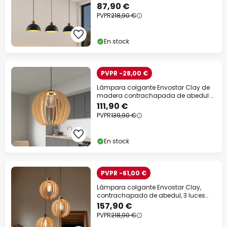
87,90 €
PVPR
218,90 €
En stock
PVPR -28,00 €
Lámpara colgante Envostar Clay de
madera contrachapada de abedul Ø
40 cm
111,90 €
PVPR
139,90 €
En stock
PVPR -61,00 €
Lámpara colgante Envostar Clay,
contrachapado de abedul, 3 luces
redondas
157,90 €
PVPR
218,90 €