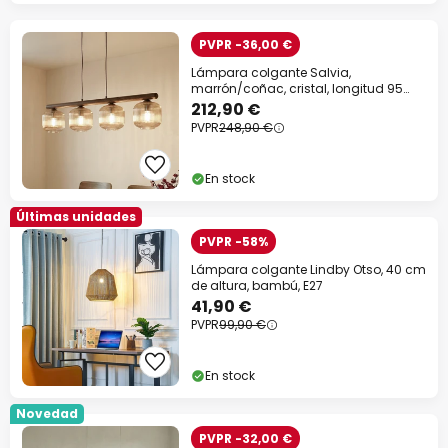
PVPR -36,00 €
Lámpara colgante Salvia,
marrón/coñac, cristal, longitud 95
cm, E14
212,90 €
PVPR
248,90 €
En stock
Últimas unidades
PVPR -58%
Lámpara colgante Lindby Otso, 40 cm
de altura, bambú, E27
41,90 €
PVPR
99,90 €
En stock
Novedad
PVPR -32,00 €