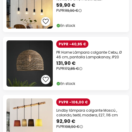
59,90 €
PVPR
119,90 €
En stock
PVPR -40,95 €
PR Home Lámpara colgante Cebu, Ø
46 cm, pantalla Lampakanay, IP20
131,90 €
PVPR
172,85 €
En stock
PVPR -106,00 €
Lindby lámpara colgante Moscú ,
colorido, textil, madera, E27, 116 cm
92,90 €
PVPR
198,90 €