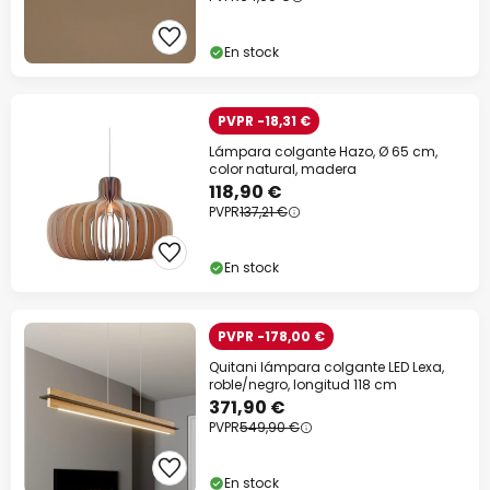
En stock
PVPR -18,31 €
Lámpara colgante Hazo, Ø 65 cm,
color natural, madera
118,90 €
PVPR
137,21 €
En stock
PVPR -178,00 €
Quitani lámpara colgante LED Lexa,
roble/negro, longitud 118 cm
371,90 €
PVPR
549,90 €
En stock