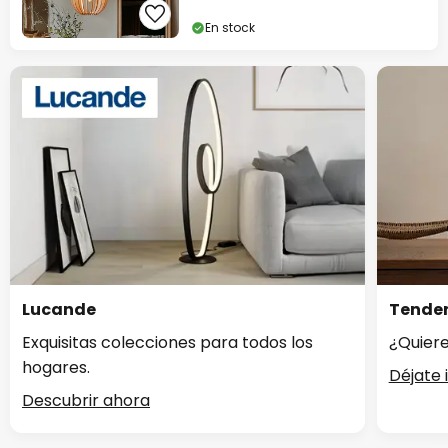
En stock
Lucande
Tenden
Exquisitas colecciones para todos los
¿Quiere
hogares.
Déjate 
Descubrir ahora