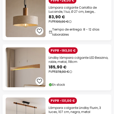
PVPR -26,00 €
Lámpara colgante Carlotta de
Lucande, 1 luz, Ø 27 cm, beige,
hormigón
83,90 €
PVPR
109,90 €
Tiempo de entrega: 8 - 12 días
laborables
PVPR -193,00 €
Lindby lámpara colgante LED Beazina,
roble, metal, 118cm
185,90 €
PVPR
378,90 €
En stock
PVPR -131,00 €
Lámpara colgante Lindby Flurin, 3
luces, 107 cm, negra, metal