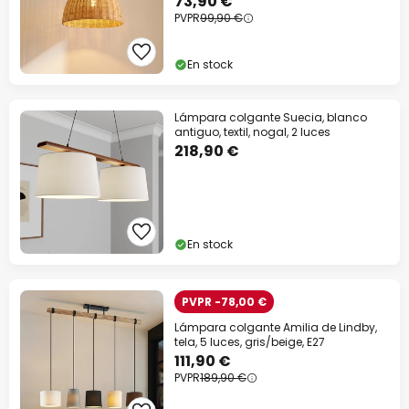
73,90 €
PVPR
99,90 €
En stock
Lámpara colgante Suecia, blanco
antiguo, textil, nogal, 2 luces
218,90 €
En stock
PVPR -78,00 €
Lámpara colgante Amilia de Lindby,
tela, 5 luces, gris/beige, E27
111,90 €
PVPR
189,90 €