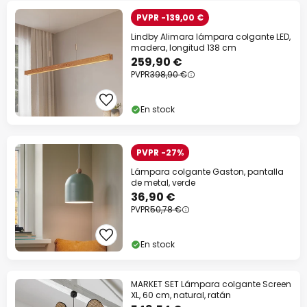
PVPR -139,00 €
Lindby Alimara lámpara colgante LED,
madera, longitud 138 cm
259,90 €
PVPR
398,90 €
En stock
PVPR -27%
Lámpara colgante Gaston, pantalla
de metal, verde
36,90 €
PVPR
50,78 €
En stock
MARKET SET Lámpara colgante Screen
XL, 60 cm, natural, ratán