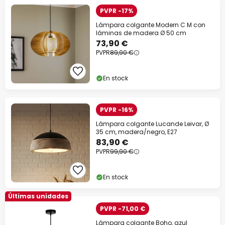
PVPR -17%
Lámpara colgante Modern C M con
láminas de madera Ø 50 cm
73,90 €
PVPR
89,90 €
En stock
PVPR -16%
Lámpara colgante Lucande Leivar, Ø
35 cm, madera/negro, E27
83,90 €
PVPR
99,90 €
En stock
Últimas unidades
PVPR -71,00 €
Lámpara colgante Boho, azul