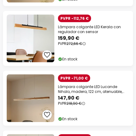
PVPR -112,76 €
Lámpara colgante LED Kerala con
regulador con sensor
159,90 €
PVPR
272,66 €
En stock
PVPR -71,00 €
Lámpara colgante LED Lucande
Nihalo, madera, 122 cm, atenuable,
CCT
147,90 €
PVPR
218,90 €
En stock