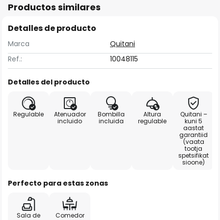
Productos similares
Detalles de producto
Marca
Quitani
Ref.:
10048115
Detalles del producto
Regulable
Atenuador
Bombilla
Altura
Quitani –
incluido
incluida
regulable
kuni 5
aastat
garantiid
(vaata
tootja
spetsifikat
sioone)
Perfecto para estas zonas
Sala de
Comedor