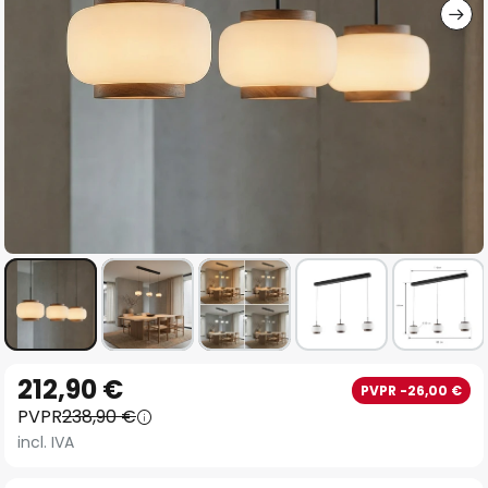
Saltar
212,90 €
PVPR -26,00 €
al
PVPR
238,90 €
comienzo
incl. IVA
de
la