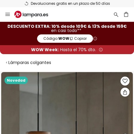
Devoluciones gratis en un plazo de 50 días
Ir
al
contenido
ar
DESCUENTO EXTRA: 10% desde 109€ & 13% desde 159€
en casi todo**
Código:
WOW
Copiar
WOW Week:
Hasta el 70% dto.
Lámparas colgantes
Saltar
Novedad
al
final
de
la
galería
de
imágenes