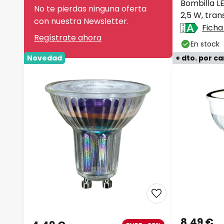
Bombilla L
No te pierdas ninguna oferta
2,5 W, tra
con nuestra Newsletter.
lm
Ficha
Regístrate ahora
En stock
Novedad
+ dto. por c
8,49 €