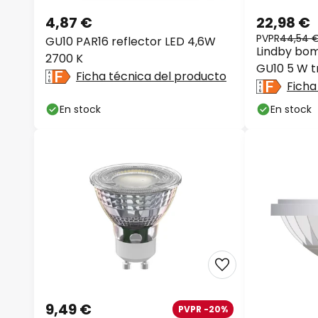
4,87 €
22,98 €
PVPR
44,54 
GU10 PAR16 reflector LED 4,6W
Lindby bom
2700 K
GU10 5 W t
Ficha técnica del producto
55° lote de
Ficha
En stock
En stock
9,49 €
PVPR -20%