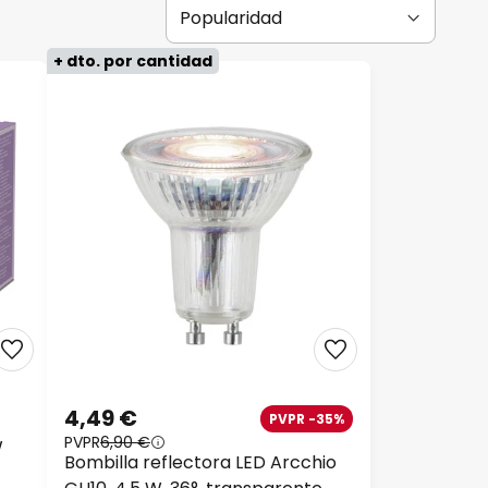
+ dto. por cantidad
4,49 €
PVPR -35%
PVPR
6,90 €
W
Bombilla reflectora LED Arcchio