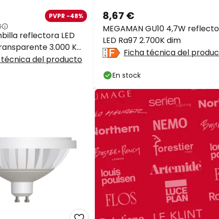
8,67 €
PVPR -48%
€
MEGAMAN GU10 4,7W reflecto
billa reflectora LED
LED Ra97 2.700K dim
ransparente 3.000 K
Ficha técnica del produ
 3
 técnica del producto
En stock