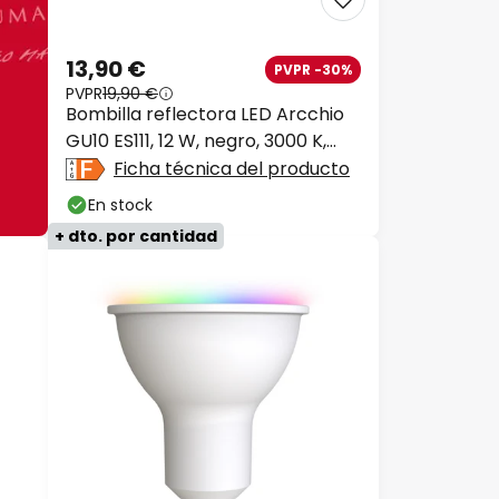
13,90 €
PVPR -30%
PVPR
19,90 €
Bombilla reflectora LED Arcchio
GU10 ES111, 12 W, negro, 3000 K,
atenuable
Ficha técnica del producto
En stock
+ dto. por cantidad