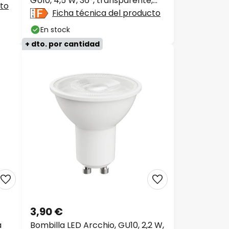
GU10, 4,5 W, 36°, transparente,
cto
3000 K
Ficha técnica del producto
En stock
+ dto. por cantidad
3,90 €
a
Bombilla LED Arcchio, GU10, 2,2 W,