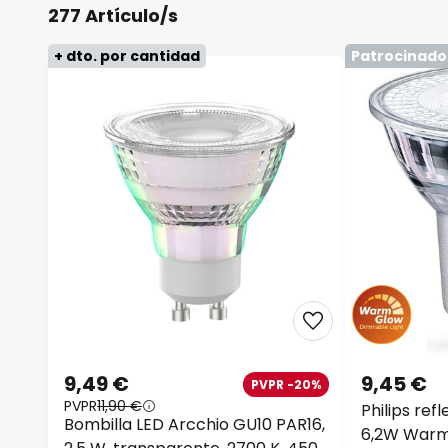
277 Artículo/s
+ dto. por cantidad
Patrocinado
9,49 €
9,45 €
PVPR -20%
PVPR
11,90 €
Philips ref
Bombilla LED Arcchio GU10 PAR16,
6,2W War