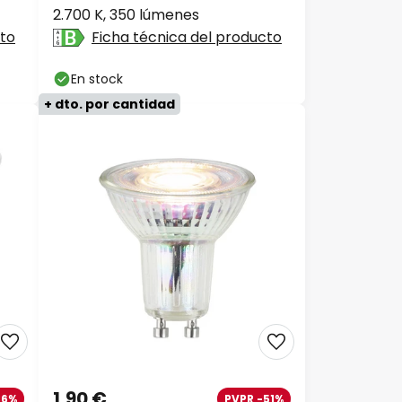
2.700 K, 350 lúmenes
cto
Ficha técnica del producto
En stock
+ dto. por cantidad
1,90 €
36%
PVPR -51%