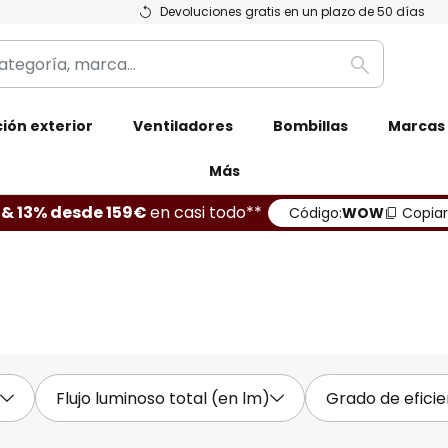
Devoluciones gratis en un plazo de 50 días
Buscar
ión exterior
Ventiladores
Bombillas
Marcas
Más
 & 13% desde 159€
en casi todo**
Código:
WOW
Copiar
Flujo luminoso total (en lm)
Grado de eficie