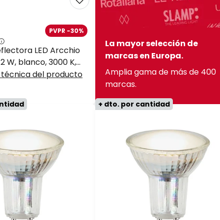
PVPR -30%
La mayor selección de
eflectora LED Arcchio
marcas en Europa.
 12 W, blanco, 3000 K,
Amplia gama de más de 400
 técnica del producto
marcas.
antidad
+ dto. por cantidad