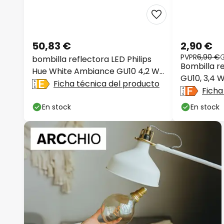
50,83 €
2,90 €
PVPR
6,90 €
bombilla reflectora LED Philips
Bombilla r
Hue White Ambiance GU10 4,2 W,
GU10, 3,4 W
juego de 2
Ficha técnica del producto
3000 K
Ficha
En stock
En stock