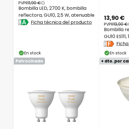
PVPR
11,90 €
Bombilla LED, 2700 K, bombilla
reflectora, GU10, 2,5 W, atenuable
13,90 €
Ficha técnica del producto
PVPR
19,90 €
Bombilla r
GU10 ES111,
atenuable
Ficha
En stock
En stock
Patrocinado
+ dto. por c