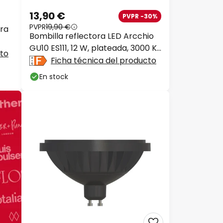
13,90 €
PVPR -30%
PVPR
19,90 €
ra
Bombilla reflectora LED Arcchio
GU10 ES111, 12 W, plateada, 3000 K,
cto
atenuable
Ficha técnica del producto
En stock