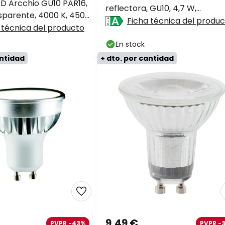
ED Arcchio GU10 PAR16,
reflectora, GU10, 4,7 W,
nsparente, 4000 K, 450
transparente, 2700 K
Ficha técnica del produ
 técnica del producto
En stock
antidad
+ dto. por cantidad
9,49 €
PVPR -43%
PVPR -