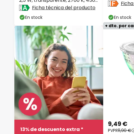
2,5 W, transparente, 2700 K, 450
Ficha
lm
Ficha técnica del producto
En stock
En stock
+ dto. por c
9,49 €
13% de descuento extra *
PVPR
11,90 €