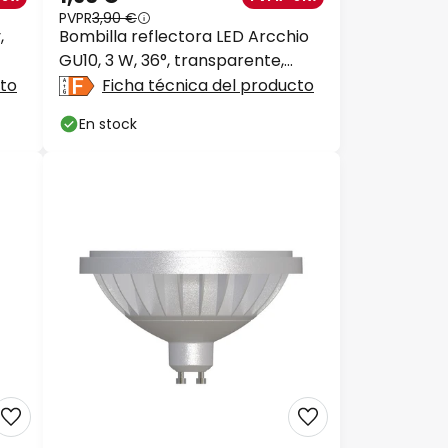
PVPR
3,90 €
,
Bombilla reflectora LED Arcchio
GU10, 3 W, 36°, transparente,
3000 K
cto
Ficha técnica del producto
En stock