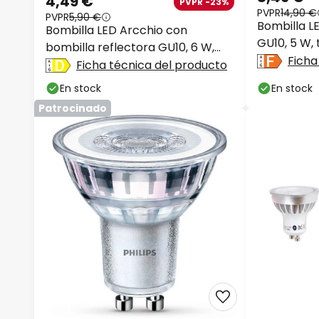
4,49 €
PVPR -23%
PVPR
14,90 €
PVPR
5,90 €
Bombilla LE
Bombilla LED Arcchio con
GU10, 5 W,
bombilla reflectora GU10, 6 W,
Ficha
transparente, 3000 K,
Ficha técnica del producto
En stock
En stock
Patrocinado