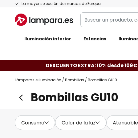
Ir
La mayor selección de marcas de Europa
al
Buscar
contenido
un
producto,
Iluminación interior
categoría,
Estancias
Iluminac
marca...
DESCUENTO EXTRA: 10% desde 109€
Lámparas e iluminación
Bombillas
Bombillas GU10
Bombillas GU10
Consumo
Color de la luz
Atenuable