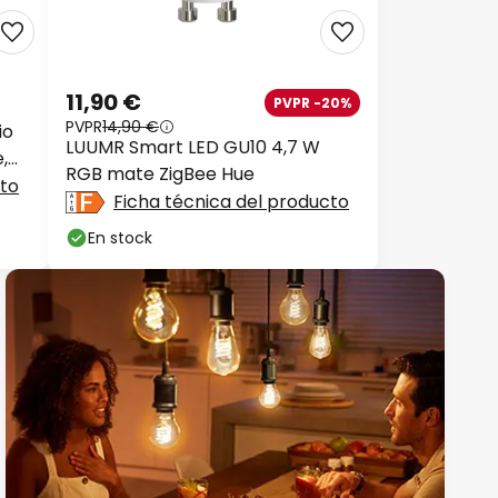
11,90 €
PVPR -20%
PVPR
14,90 €
io
LUUMR Smart LED GU10 4,7 W
,
RGB mate ZigBee Hue
cto
Ficha técnica del producto
En stock