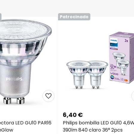
Patrocinado
6,40 €
lectora LED GU10 PAR16
Philips bombilla LED GU10 4,6
mGlow
390lm 840 claro 36° 2pcs