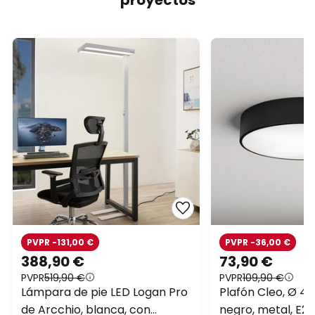
PVPR -131,00 €
PVPR -36,00 €
388,90 €
73,90 €
PVPR
519,90 €
PVPR
109,90 €
Lámpara de pie LED Logan Pro
Plafón Cleo, Ø 40
de Arcchio, blanca, con
negro, metal, E27