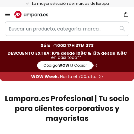
La mayor selección de marcas de Europa
Ir
al
Buscar
contenido
ar
Busc
un
producto,
Sólo
00D 17H 37M 36S
categoría,
DESCUENTO EXTRA: 10% desde 109€ & 13% desde 159€
marca...
en casi todo**
Código:
WOW
Copiar
WOW Week:
Hasta el 70% dto.
Lampara.es Profesional | Tu socio
para clientes corporativos y
mayoristas