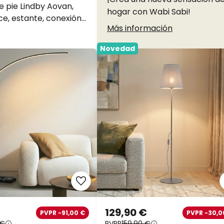
 pie Lindby Aovan,
hogar con Wabi Sabi!
ce, estante, conexión
Más información
Novedad
129,90 €
PVPR -91,00 €
PVPR -30,0
 €
PVPR
159,90 €