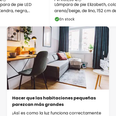
para de pie LED
Lámpara de pie Elizabeth, col
endra, negra,
arena/beige, de lino, 152 cm d
ltura 180cm
altura, E27
En stock
Hacer que las habitaciones pequeñas
parezcan más grandes
¡Así es como la luz funciona correctamente