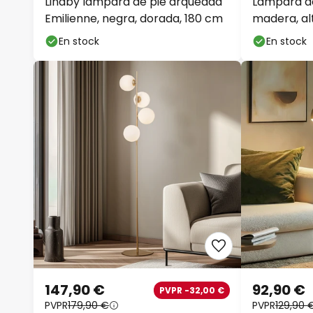
Lindby lámpara de pie arqueada
Lámpara de
Emilienne, negra, dorada, 180 cm
madera, alt
En stock
En stock
147,90 €
92,90 €
PVPR -32,00 €
PVPR
179,90 €
PVPR
129,90 