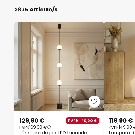
2875 Artículo/s
129,90 €
119,90 €
PVPR -40,00 €
PVPR
169,90 €
PVPR
149,90 
Lámpara de pie LED Lucande
Lámpara de 