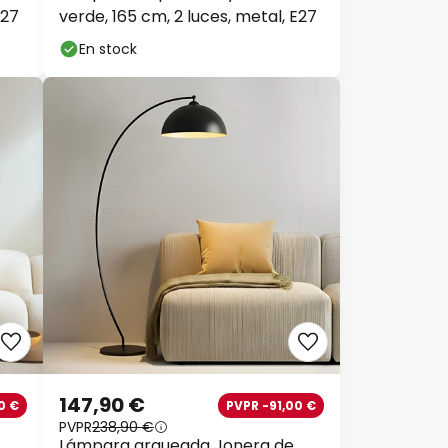
E27
verde, 165 cm, 2 luces, metal, E27
En stock
147,90 €
0 €
PVPR -91,00 €
PVPR
238,90 €
Lámpara arqueada Jonera de