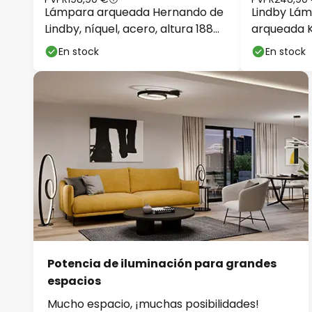
Lámpara arqueada Hernando de
Lindby Lám
Lindby, níquel, acero, altura 188
arqueada K
cm
aluminio, a
En stock
En stock
Potencia de iluminación para grandes
espacios
Mucho espacio, ¡muchas posibilidades!