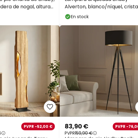
dera de nogal, altura
Alverton, blanco/níquel, cristal
197 cm
En stock
83,90 €
PVPR -52,00 €
PVPR -76,0
€
PVPR
159,90 €