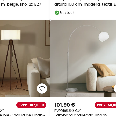
cm, beige, lino, 2x E27
altura 100 cm, madera, textil, 
En stock
101,90 €
PVPR -107,00 €
PVPR -58,0
€
PVPR
159,90 €
 pie Charlia de Lindby,
Lámpara arqueada Lindby