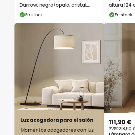
Darrow, negro/ópalo, cristal,
altura 124 
atenuable
En stock
En stock
Luz acogedora para el salón
111,90 €
PVPR
218,90 
Momentos acogedores con luz
Lámpara de