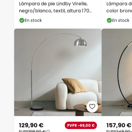
Lámpara de pie Lindby Virelle,
Lámpara de
negro/blanco, textil, altura 170
color bron
cm
USB
En stock
En stock
129,90 €
157,90 €
PVPR -69,00 €
PVPR
198,90 €
PVPR
248,90