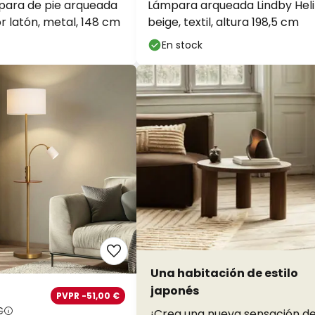
para de pie arqueada
Lámpara arqueada Lindby Heli
or latón, metal, 148 cm
beige, textil, altura 198,5 cm
En stock
Una habitación de estilo
japonés
PVPR -51,00 €
€
¡Crea una nueva sensación d