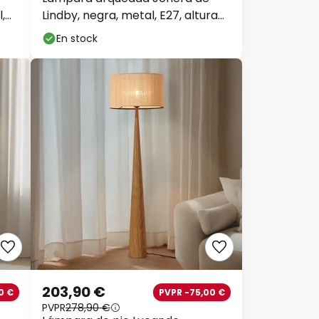
,
Lindby, negra, metal, E27, altura
185 cm
En stock
203,90 €
0 €
PVPR -75,00 €
PVPR
278,90 €