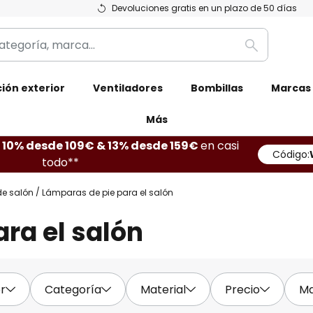
Devoluciones gratis en un plazo de 50 días
Buscar
ión exterior
Ventiladores
Bombillas
Marcas
Más
10% desde 109€ & 13% desde 159€
en casi
Código:
todo**
e salón
Lámparas de pie para el salón
ra el salón
r
Categoría
Material
Precio
M