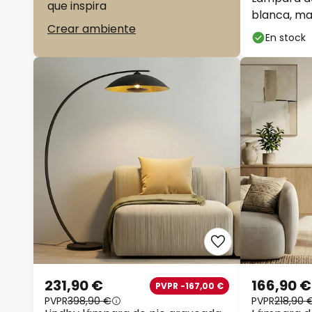
que inspira
blanca, ma
Crear ambiente
150 cm
En stock
231,90 €
166,90 €
PVPR -167,00 €
PVPR
398,90 €
PVPR
218,90 