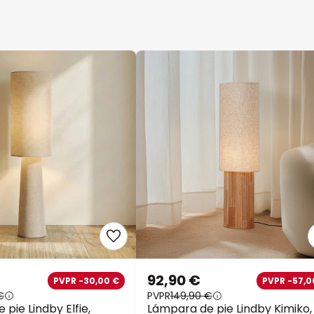
92,90 €
PVPR -30,00 €
PVPR -57,0
€
PVPR
149,90 €
pie Lindby Elfie,
Lámpara de pie Lindby Kimiko,