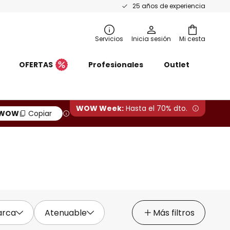
25 años de experiencia
Servicios
Inicia sesión
Mi cesta
OFERTAS
Profesionales
Outlet
WOW Week:
Hasta el 70% dto.
WOW
Copiar
arca
Atenuable
Más filtros