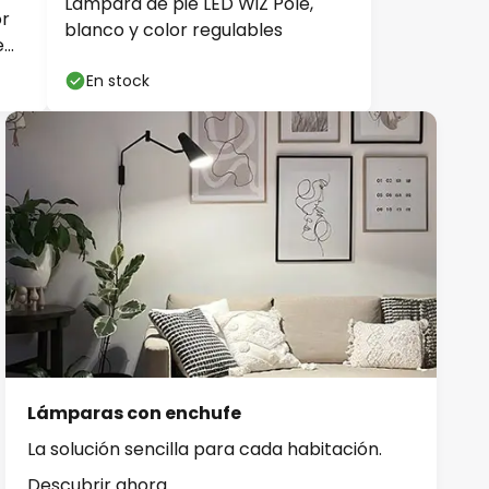
Lámpara de pie LED WiZ Pole,
or
blanco y color regulables
e
En stock
Lámparas con enchufe
La solución sencilla para cada habitación.
Descubrir ahora