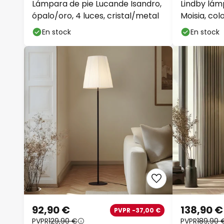
Lámpara de pie Lucande Isandro,
Lindby lám
ópalo/oro, 4 luces, cristal/metal
Moisia, col
En stock
En stock
92,90 €
138,90 €
PVPR -37,00 €
PVPR
129,90 €
PVPR
189,90 