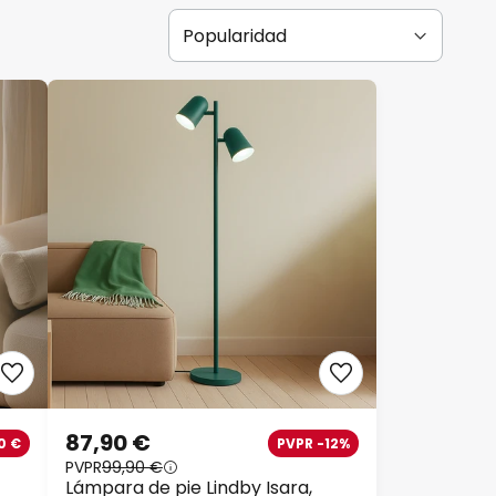
87,90 €
0 €
PVPR -12%
PVPR
99,90 €
Lámpara de pie Lindby Isara,