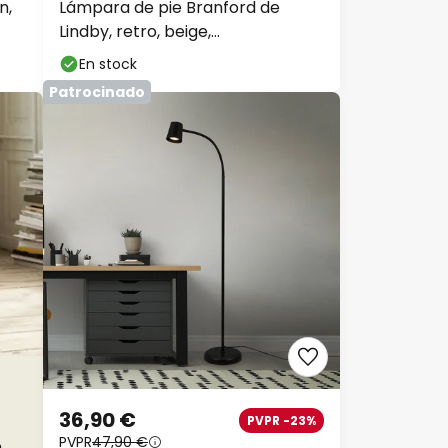
n,
Lámpara de pie Branford de
Lindby, retro, beige,
metal/travertino
En stock
Patrocinado
36,90 €
PVPR -23%
PVPR
47,90 €
e