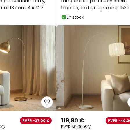
 pie Lucande Tarry,
Lámpara de pie Lindby Benik,
ura 137 cm, 4 x E27
trípode, textil, negro/oro, 153
En stock
119,90 €
PVPR -37,00 €
PVPR -40,0
€
PVPR
159,90 €