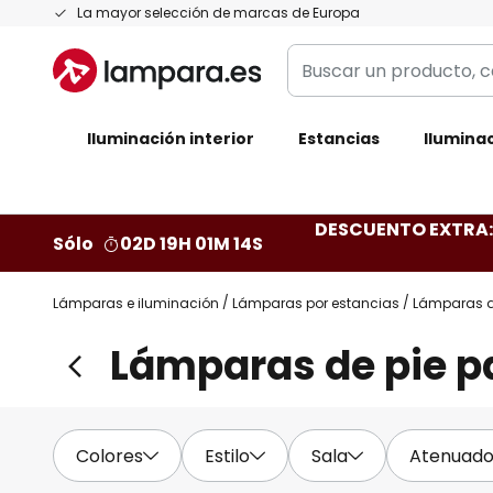
Ir
La mayor selección de marcas de Europa
al
Buscar
contenido
un
producto,
Iluminación interior
categoría,
Estancias
Iluminac
marca...
DESCUENTO EXTRA: 
Sólo
02D 19H 01M 12S
Lámparas e iluminación
Lámparas por estancias
Lámparas d
Lámparas de pie pa
Colores
Estilo
Sala
Atenuado