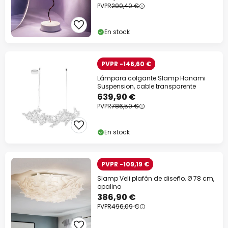
PVPR
290,40 €
En stock
PVPR -146,60 €
Lámpara colgante Slamp Hanami
Suspension, cable transparente
639,90 €
PVPR
786,50 €
En stock
PVPR -109,19 €
Slamp Veli plafón de diseño, Ø 78 cm,
opalino
386,90 €
PVPR
496,09 €