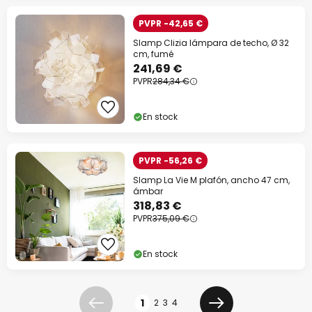
PVPR -42,65 €
Slamp Clizia lámpara de techo, Ø 32
cm, fumé
241,69 €
PVPR
284,34 €
En stock
PVPR -56,26 €
Slamp La Vie M plafón, ancho 47 cm,
ámbar
318,83 €
PVPR
375,09 €
En stock
Página
1
2
3
4
Anterior
Siguiente