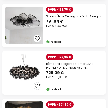
PVPR -139,75 €
Slamp Étoile Ceiling plafón LED, negro
791,94 €
PVPR
931,69 €
En stock
PVPR -127,96 €
Lámpara colgante Slamp Clizia
Mama Non Mama, Ø78 cm,
negro/transparente
725,09 €
PVPR
853,05 €
En stock
PVPR -201,50 €