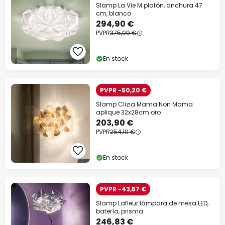
Slamp La Vie M plafón, anchura 47
cm, blanco
294,90 €
PVPR
375,09 €
En stock
PVPR -50,20 €
Slamp Clizia Mama Non Mama
aplique 32x28cm oro
203,90 €
PVPR
254,10 €
En stock
PVPR -43,57 €
Slamp Lafleur lámpara de mesa LED,
batería, prisma
246,83 €