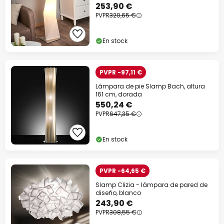
253,90 €
PVPR
320,65 €
En stock
PVPR -97,11 €
Lámpara de pie Slamp Bach, altura
161 cm, dorada
550,24 €
PVPR
647,35 €
En stock
PVPR -64,65 €
Slamp Clizia - lámpara de pared de
diseño, blanco
243,90 €
PVPR
308,55 €