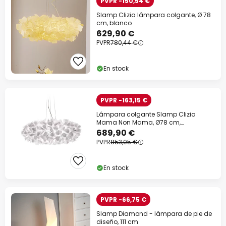
PVPR -150,54 €
Slamp Clizia lámpara colgante, Ø 78
cm, blanco
629,90 €
PVPR
780,44 €
En stock
PVPR -163,15 €
Lámpara colgante Slamp Clizia
Mama Non Mama, Ø78 cm,
blanco/transparente
689,90 €
PVPR
853,05 €
En stock
PVPR -66,75 €
Slamp Diamond - lámpara de pie de
diseño, 111 cm