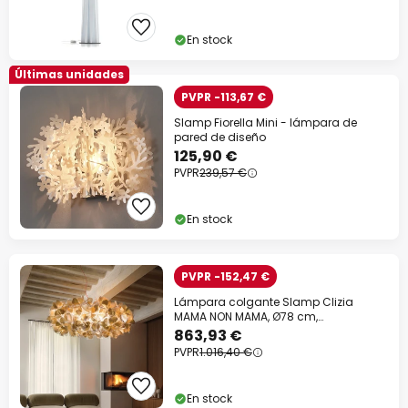
En stock
Últimas unidades
PVPR -113,67 €
Slamp Fiorella Mini - lámpara de
pared de diseño
125,90 €
PVPR
239,57 €
En stock
PVPR -152,47 €
Lámpara colgante Slamp Clizia
MAMA NON MAMA, Ø78 cm,
dorada/roja
863,93 €
PVPR
1.016,40 €
En stock