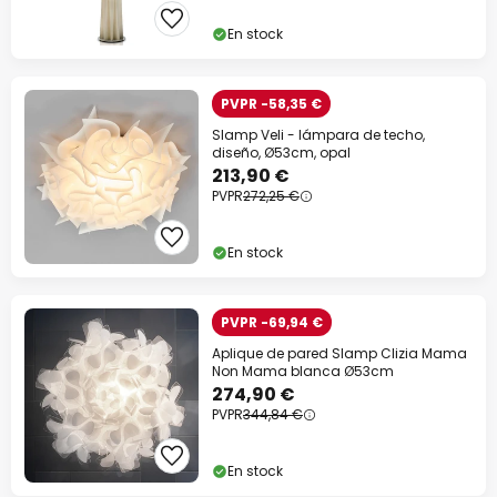
En stock
PVPR -58,35 €
Slamp Veli - lámpara de techo,
diseño, Ø53cm, opal
213,90 €
PVPR
272,25 €
En stock
PVPR -69,94 €
Aplique de pared Slamp Clizia Mama
Non Mama blanca Ø53cm
274,90 €
PVPR
344,84 €
En stock