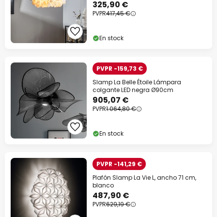
blanco/rojo
325,90 €
PVPR
417,45 €
En stock
PVPR -159,73 €
Slamp La Belle Étoile Lámpara
colgante LED negra Ø90cm
905,07 €
PVPR
1.064,80 €
En stock
PVPR -141,29 €
Plafón Slamp La Vie L, ancho 71 cm,
blanco
487,90 €
PVPR
629,19 €