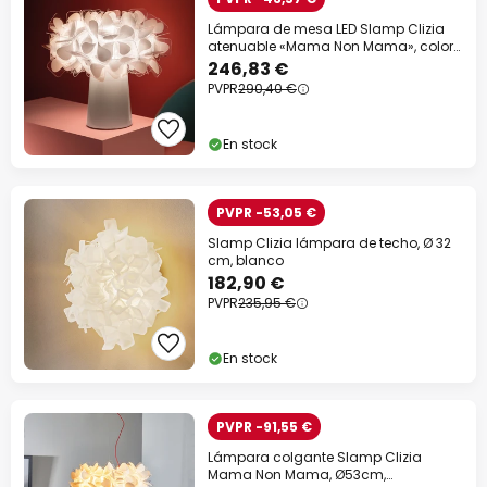
Lámpara de mesa LED Slamp Clizia
atenuable «Mama Non Mama», color
blanco
246,83 €
PVPR
290,40 €
En stock
PVPR -53,05 €
Slamp Clizia lámpara de techo, Ø 32
cm, blanco
182,90 €
PVPR
235,95 €
En stock
PVPR -91,55 €
Lámpara colgante Slamp Clizia
Mama Non Mama, Ø53cm,