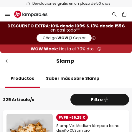
Devoluciones gratis en un plazo de 50 días
Ir
Cer
al
contenido
ar
DESCUENTO EXTRA: 10% desde 109€ & 13% desde 159€
en casi todo**
Código:
WOW
Copiar
WOW Week:
Hasta el 70% dto.
Slamp
Productos
Saber más sobre Slamp
Descuento extra
225 Artículo/s
Filtro
-10% EXTRA
desde 109 €
PVPR -66,25 €
-13% EXTRA.
desde 159 €
Slamp Veli Medium lámpara techo
diseño Ø53cm oro
en casi todo*