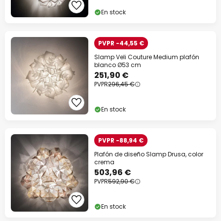
En stock
PVPR -44,55 €
Slamp Veli Couture Medium plafón
blanco Ø53 cm
251,90 €
PVPR
296,45 €
En stock
PVPR -88,94 €
Plafón de diseño Slamp Drusa, color
crema
503,96 €
PVPR
592,90 €
En stock