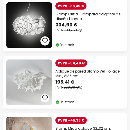
PVPR -88,35 €
Slamp Clizia - lámpara colgante de
diseño, blanco
304,90 €
PVPR
393,25 €
En stock
PVPR -34,49 €
Aplique de pared Slamp Veli Foliage
Mini, Ø 36 cm
195,41 €
PVPR
229,90 €
En stock
PVPR -45,38 €
Slamp Mida aplique, 32x32 cm,