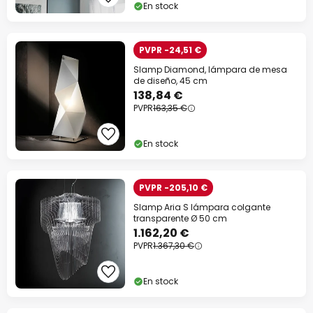
En stock
PVPR -24,51 €
Slamp Diamond, lámpara de mesa
de diseño, 45 cm
138,84 €
PVPR
163,35 €
En stock
PVPR -205,10 €
Slamp Aria S lámpara colgante
transparente Ø 50 cm
1.162,20 €
PVPR
1.367,30 €
En stock