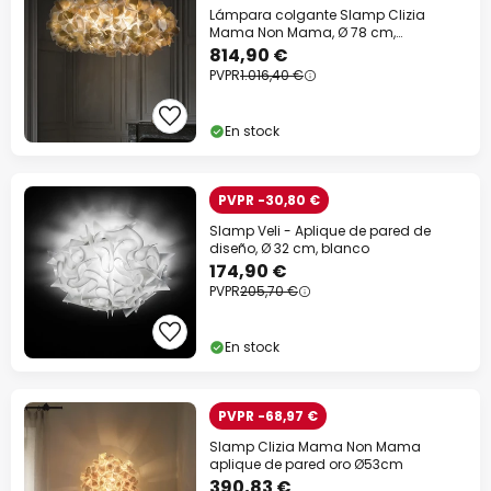
Lámpara colgante Slamp Clizia
Mama Non Mama, Ø 78 cm,
dorada/transparente
814,90 €
PVPR
1.016,40 €
En stock
PVPR -30,80 €
Slamp Veli - Aplique de pared de
diseño, Ø 32 cm, blanco
174,90 €
PVPR
205,70 €
En stock
PVPR -68,97 €
Slamp Clizia Mama Non Mama
aplique de pared oro Ø53cm
390,83 €