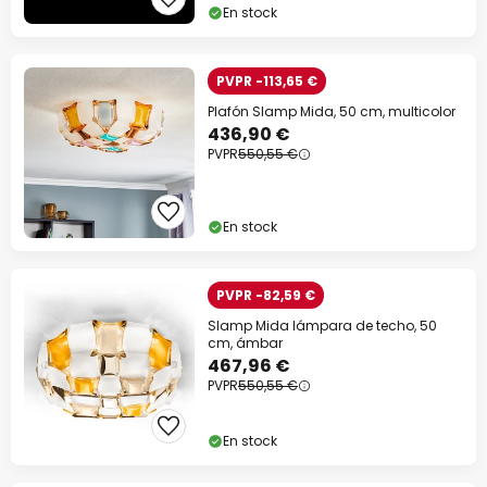
En stock
PVPR -113,65 €
Plafón Slamp Mida, 50 cm, multicolor
436,90 €
PVPR
550,55 €
En stock
PVPR -82,59 €
Slamp Mida lámpara de techo, 50
cm, ámbar
467,96 €
PVPR
550,55 €
En stock