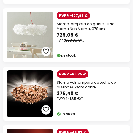
PVPR -127,96 €
Slamp lámpara colgante Clizia
Mama Non Mama, Ø78cm,
blanco/rojo
725,09 €
PVPR
853,05 €
En stock
PVPR -66,25 €
Slamp Veli lámpara de techo de
diseño Ø 53cm cobre
375,40 €
PVPR
441,65 €
En stock
PVPR -43,57 €