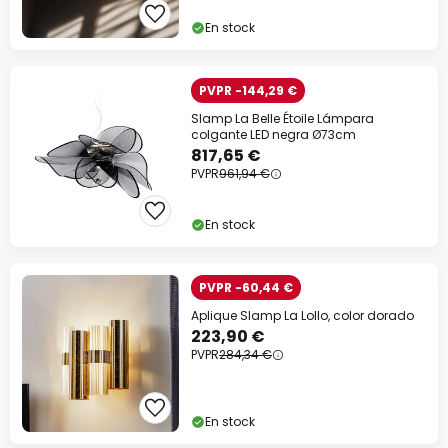
En stock
PVPR -144,29 €
Slamp La Belle Étoile Lámpara
colgante LED negra Ø73cm
817,65 €
PVPR
961,94 €
En stock
PVPR -60,44 €
Aplique Slamp La Lollo, color dorado
223,90 €
PVPR
284,34 €
En stock