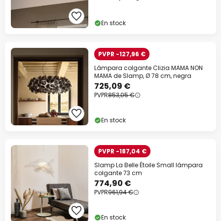
En stock
PVPR -127,96 €
Lámpara colgante Clizia MAMA NON
MAMA de Slamp, Ø 78 cm, negra
725,09 €
PVPR
853,05 €
En stock
PVPR -187,04 €
Slamp La Belle Étoile Small lámpara
colgante 73 cm
774,90 €
PVPR
961,94 €
En stock