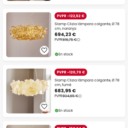
PVPR -122,52 €
Slamp Clizia lámpara colgante, Ø 78
cm, naranja
694,23 €
PVPR
816,75 €
En stock
PVPR -120,70 €
Slamp Clizia lámpara colgante, Ø 78
cm, fumé
683,95 €
PVPR
804,65 €
En stock