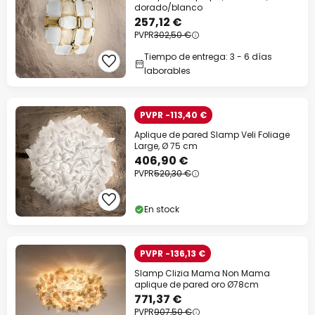
dorado/blanco
257,12 €
PVPR
302,50 €
Tiempo de entrega: 3 - 6 días
laborables
PVPR -113,40 €
Aplique de pared Slamp Veli Foliage
Large, Ø 75 cm
406,90 €
PVPR
520,30 €
En stock
PVPR -136,13 €
Slamp Clizia Mama Non Mama
aplique de pared oro Ø78cm
771,37 €
PVPR
907,50 €