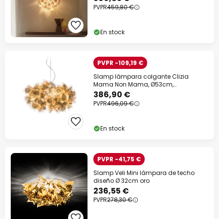
PVPR
459,80 €
En stock
PVPR -109,19 €
Slamp lámpara colgante Clizia
Mama Non Mama, Ø53cm,
dorado/claro
386,90 €
PVPR
496,09 €
En stock
PVPR -41,75 €
Slamp Veli Mini lámpara de techo
diseño Ø 32cm oro
236,55 €
PVPR
278,30 €