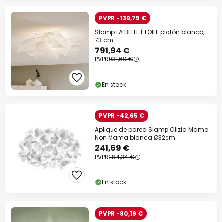
PVPR -139,75 €
Slamp LA BELLE ÉTOILE plafón blanco,
73 cm
791,94 €
PVPR
931,69 €
En stock
PVPR -42,65 €
Aplique de pared Slamp Clizia Mama
Non Mama blanca Ø32cm
241,69 €
PVPR
284,34 €
En stock
PVPR -80,19 €