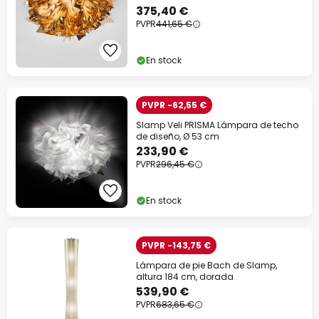
375,40 €
Código descuento:
WOW
Copiar
PVPR
441,65 €
Ahorra ahora
En stock
*Marcas excluidas
PVPR -62,55 €
Slamp Veli PRISMA Lámpara de techo
de diseño, Ø 53 cm
233,90 €
PVPR
296,45 €
En stock
PVPR -143,75 €
Lámpara de pie Bach de Slamp,
altura 184 cm, dorada
539,90 €
PVPR
683,65 €