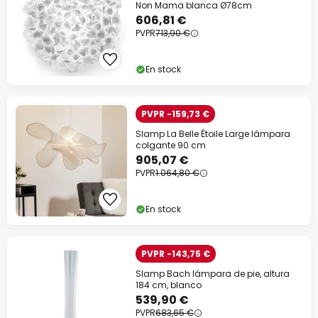
Non Mama blanca Ø78cm
606,81 €
PVPR
713,90 €
En stock
PVPR -159,73 €
Slamp La Belle Étoile Large lámpara
colgante 90 cm
905,07 €
PVPR
1.064,80 €
En stock
PVPR -143,75 €
Slamp Bach lámpara de pie, altura
184 cm, blanco
539,90 €
PVPR
683,65 €