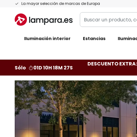
Ir
La mayor selección de marcas de Europa
al
Buscar
contenido
un
producto,
Iluminación interior
categoría,
Estancias
Iluminac
marca...
DESCUENTO EXTRA: 
Sólo
01D 10H 18M 26S