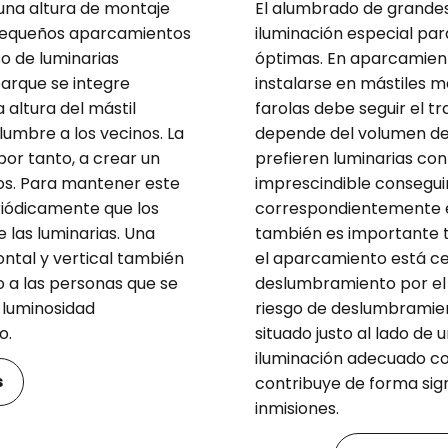
una altura de montaje
El alumbrado de grandes
 pequeños aparcamientos
iluminación especial par
so de luminarias
óptimas. En aparcamient
parque se integre
instalarse en mástiles má
altura del mástil
farolas debe seguir el t
lumbre a los vecinos. La
depende del volumen de tr
por tanto, a crear un
prefieren luminarias con 
tos. Para mantener este
imprescindible consegui
riódicamente que los
correspondientemente e
 las luminarias. Una
también es importante te
ontal y vertical también
el aparcamiento está cer
 a las personas que se
deslumbramiento por el 
 luminosidad
riesgo de deslumbramie
o.
situado justo al lado de 
iluminación adecuado co
s
contribuye de forma signi
inmisiones.