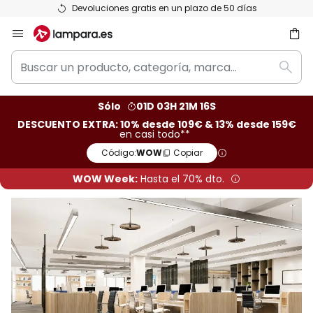
25 años de experiencia
Ir
al
Buscar
contenido
ar
Busc
un
producto,
Sólo
01D 03H 21M 15S
categoría,
DESCUENTO EXTRA: 10% desde 109€ & 13% desde 159€
marca...
en casi todo**
Código:
WOW
Copiar
WOW Week:
Hasta el 70% dto.