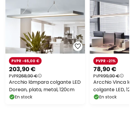
PVPR -65,00 €
PVPR -21%
203,90 €
78,90 €
PVPR
268,90 €
PVPR
99,90 €
Arcchio lámpara colgante LED
Arcchio Vinca l
Dorean, plata, metal, 120cm
colgante LED, 120
4.000 K
En stock
En stock