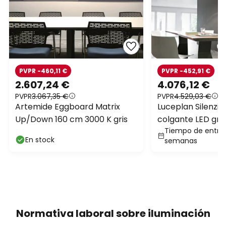
PVPR -460,11 €
PVPR -452,91 €
2.607,24 €
4.076,12 €
PVPR
3.067,35 €
PVPR
4.529,03 €
Artemide Eggboard Matrix
Luceplan Silenzi
Up/Down 160 cm 3000 K gris
colgante LED gri
Tiempo de entreg
En stock
semanas
Normativa laboral sobre iluminación