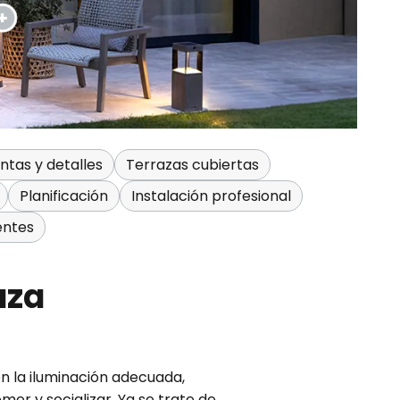
ntas y detalles
Terrazas cubiertas
Planificación
Instalación profesional
entes
aza
Con la iluminación adecuada,
er y socializar. Ya se trate de