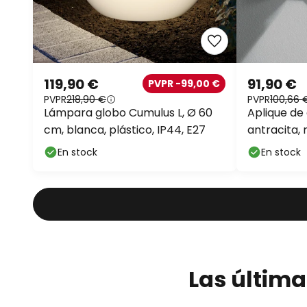
119,90 €
91,90 €
PVPR -99,00 €
PVPR
218,90 €
PVPR
100,66 
Lámpara globo Cumulus L, Ø 60
Aplique de
cm, blanca, plástico, IP44, E27
antracita, 
En stock
En stock
Las última