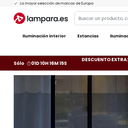
Ir
La mayor selección de marcas de Europa
al
Buscar
contenido
un
producto,
Iluminación interior
categoría,
Estancias
Iluminac
marca...
DESCUENTO EXTRA: 
Sólo
01D 10H 16M 12S