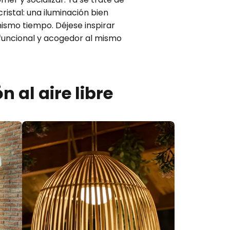
istal: una iluminación bien
mismo tiempo. Déjese inspirar
a funcional y acogedor al mismo
 al aire libre