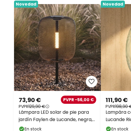
Novedad
Novedad
73,90 €
111,90 €
PVPR -56,00 €
PVPR
129,90 €
PVPR
198,90 
Lámpara LED solar de pie para
Lampára co
jardín Faylen de Lucande, negra,
Lucande Ric
IP65
atenuable
En stock
En stock