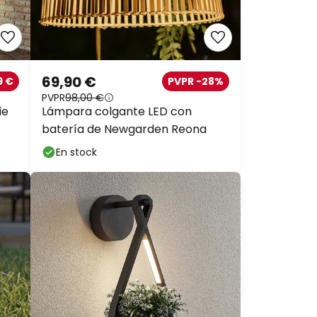
69,90 €
9 €
PVPR -28%
PVPR
98,00 €
ie
Lámpara colgante LED con
batería de Newgarden Reona
En stock