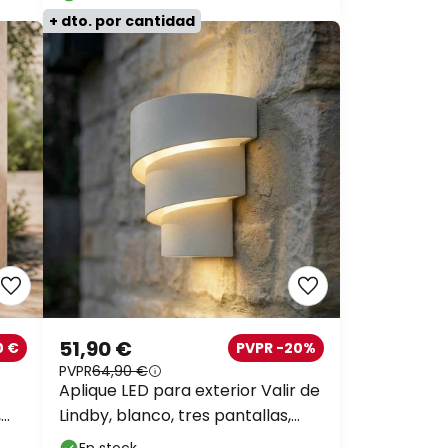
+ dto. por cantidad
51,90 €
0 €
PVPR -20%
PVPR
64,90 €
Aplique LED para exterior Valir de
,
Lindby, blanco, tres pantallas,
IP54