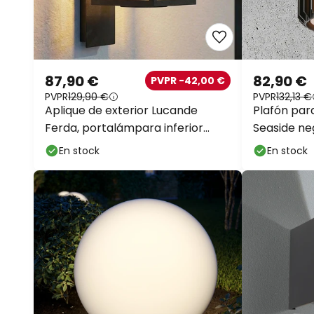
87,90 €
82,90 €
PVPR -42,00 €
PVPR
129,90 €
PVPR
132,13 €
Aplique de exterior Lucande
Plafón para
Ferda, portalámpara inferior
Seaside ne
antracita IP44
En stock
En stock