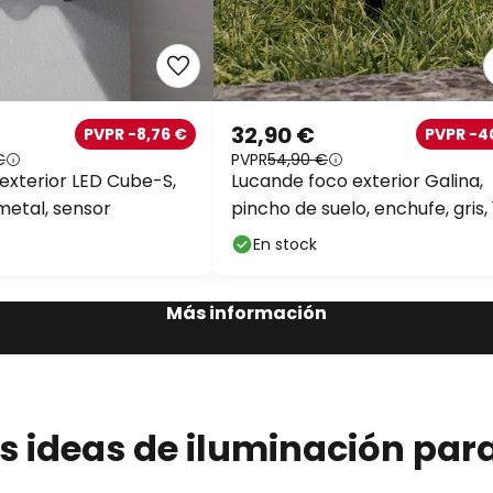
32,90 €
PVPR -8,76 €
PVPR -
€
PVPR
54,90 €
 exterior LED Cube-S,
Lucande foco exterior Galina,
metal, sensor
pincho de suelo, enchufe, gris, 
cm
En stock
Más información
s ideas de iluminación para