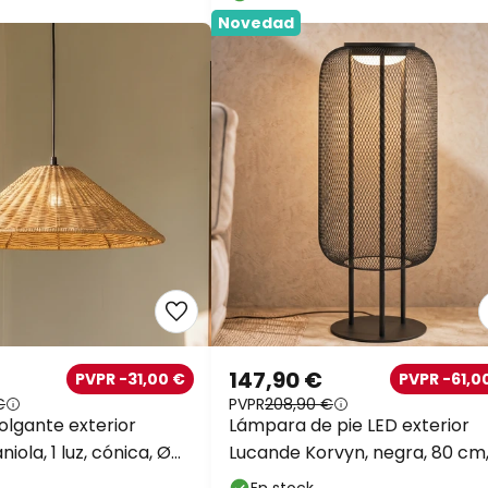
Novedad
147,90 €
PVPR -31,00 €
PVPR -61,0
€
PVPR
208,90 €
lgante exterior
Lámpara de pie LED exterior
iola, 1 luz, cónica, Ø
Lucande Korvyn, negra, 80 cm
IP44