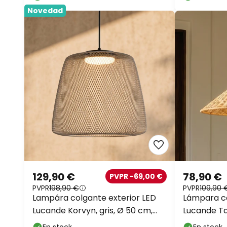
Novedad
129,90 €
78,90 €
PVPR -69,00 €
PVPR
198,90 €
PVPR
109,90 
Lampára colgante exterior LED
Lámpara co
Lucande Korvyn, gris, Ø 50 cm,
Lucande Tan
regulable por pasos
60 cm