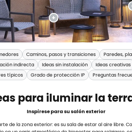
omedores
Caminos, pasos y transiciones
Paredes, pla
ación indirecta
Ideas sin instalación
Ideas creativas
res típicos
Grado de protección IP
Preguntas frecu
eas para iluminar la terr
Inspírese para su salón exterior
te de la zona exterior: es su sala de estar al aire libre. 
 en un oasis atmosférico de bienestar para relajarse, com