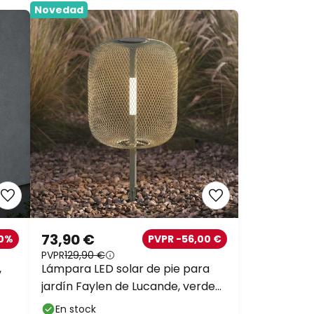
Novedad
73,90 €
20%
PVPR -56,00 €
PVPR
129,90 €
,
Lámpara LED solar de pie para
jardín Faylen de Lucande, verde
salvia, IP65
En stock