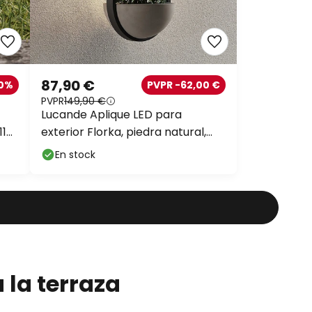
87,90 €
40%
PVPR -62,00 €
PVPR
149,90 €
Lucande Aplique LED para
11
exterior Florka, piedra natural,
cesta colgante
En stock
 la terraza