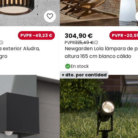
304,90 €
PVPR -49,23 €
PVPR -20,5
PVPR
325,49 €
 exterior Aludra,
Newgarden Lola lámpara de p
gro
altura 165 cm blanco cálido
En stock
+ dto. por cantidad