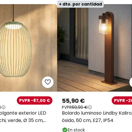
+ dto. por cantidad
55,90 €
PVPR -87,00 €
PVPR -
€
PVPR
69,90 €
lgante exterior LED
Bolardo luminoso Lindby Kaliro
hi, verde, Ø 35 cm,
óxido, 60 cm, E27, IP54
En stock