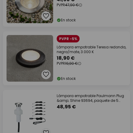
PVPR
47,90 €
En stock
PVPR -5%
Lámpara empotrable Teresa redonda,
negra/mate, 3.000 K
18,90 €
PVPR
19,90 €
En stock
Lámpara empotrable Paulmann Plug
&amp; Shine 93694, paquete de 5
unidades
48,95 €