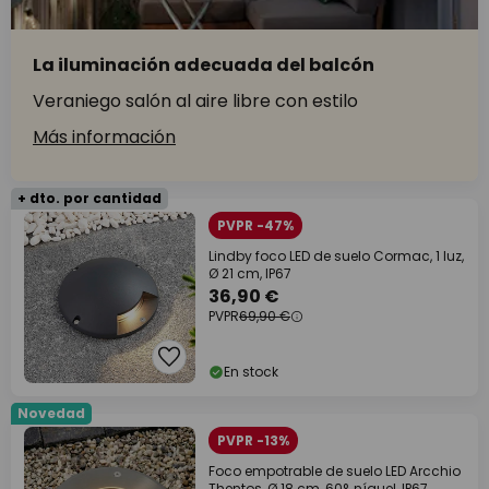
La iluminación adecuada del balcón
Veraniego salón al aire libre con estilo
Más información
+ dto. por cantidad
PVPR -47%
Lindby foco LED de suelo Cormac, 1 luz,
Ø 21 cm, IP67
36,90 €
PVPR
69,90 €
En stock
Novedad
PVPR -13%
Foco empotrable de suelo LED Arcchio
Thentos, Ø 18 cm, 60°, níquel, IP67