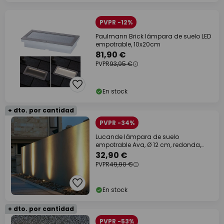
PVPR -12%
Paulmann Brick lámpara de suelo LED
empotrable, 10x20cm
81,90 €
PVPR
93,95 €
En stock
+ dto. por cantidad
PVPR -34%
Lucande lámpara de suelo
empotrable Ava, Ø 12 cm, redonda,
IP67, GU10
32,90 €
PVPR
49,90 €
En stock
+ dto. por cantidad
PVPR -53%