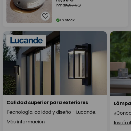
PVPR
29,90 €
En stock
Calidad superior para exteriores
Lámpar
Tecnología, calidad y diseño - Lucande.
¿Conoce
Más información
Inspíra