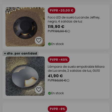
PVPR -20,00 €
Foco LED de suelo Lucande Jeffrey,
negro, 4 salidas de luz
119,90 €
PVPR
139,90 €
En stock
+ dto. por cantidad
PVPR -40%
Lámpara de suelo empotrable Milara
de Lucande, 2 salidas de luz, GU10
41,90 €
PVPR
69,90 €
En stock
PVPR -9%