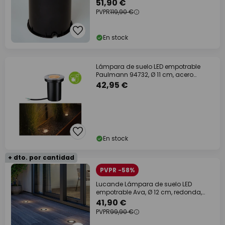
IP67
51,90 €
PVPR
119,90 €
En stock
Lámpara de suelo LED empotrable
Paulmann 94732, Ø 11 cm, acero
inoxidable
42,95 €
En stock
+ dto. por cantidad
PVPR -58%
Lucande Lámpara de suelo LED
empotrable Ava, Ø 12 cm, redonda,
IP67
41,90 €
PVPR
99,90 €