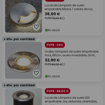
Lucande Lámpara de suelo
empotrable Milara, 1 salida de luz,
GU10
36,90 €
PVPR
79,90 €
En stock
+ dto. por cantidad
PVPR -34%
Lindby Lámpara de suelo empotrable
Insa, Ø11cm, acero inoxidable, GU10,
IP67
32,90 €
PVPR
49,90 €
En stock
+ dto. por cantidad
PVPR -68,00 €
Lucande Lámpara de suelo LED
empotrable Jos, redonda, orientable,