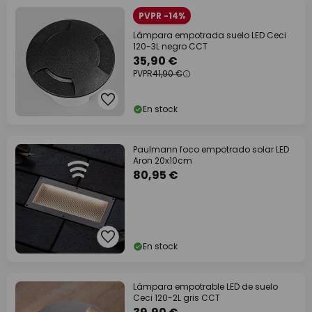
PVPR -14%
Lámpara empotrada suelo LED Ceci
120-3L negro CCT
35,90 €
PVPR
41,90 €
En stock
Paulmann foco empotrado solar LED
Aron 20x10cm
80,95 €
En stock
Lámpara empotrable LED de suelo
Ceci 120-2L gris CCT