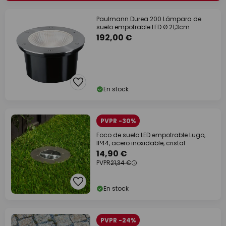
Paulmann Durea 200 Lámpara de
suelo empotrable LED Ø 21,3cm
192,00 €
En stock
PVPR -30%
Foco de suelo LED empotrable Lugo,
IP44, acero inoxidable, cristal
14,90 €
PVPR
21,34 €
En stock
PVPR -24%