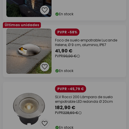
En stock
Últimas unidades
PVPR -58%
Foco de suelo empotrable Lucande
Helene, Ø 9 cm, aluminio, IP67
41,90 €
PVPR
99,90 €
En stock
PVPR -45,79 €
SLV Rocci 200 Lámpara de suelo
empotrable LED redonda Ø 20cm
182,90 €
PVPR
228,69 €
En stock