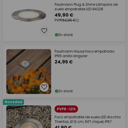
Paulmann Plug & Shine Lámpara de
suelo empotrable LED 94228
49,90 €
PVPR
52,95 €
En stock
Paulmann House foco empotrado
IP65 anillo angular
24,95 €
En stock
Novedad
PVPR -12%
Foco empotrable de suelo LED Arcchio
Thentos, Ø 12 cm, 60°, níquel, IP67
41,90 €