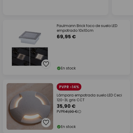
Paulmann Brick foco de suelo LED
empotrado 10x10cm
69,95 €
En stock
PVPR -14%
Lámpara empotrada suelo LED Ceci
120-3L gris CCT
35,90 €
PVPR
41,90 €
En stock