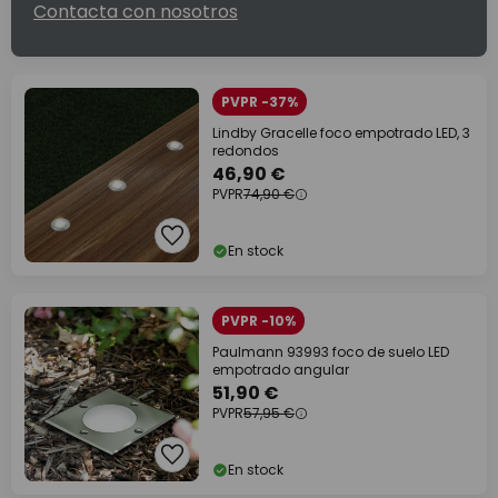
Contacta con nosotros
PVPR -37%
Lindby Gracelle foco empotrado LED, 3
redondos
46,90 €
PVPR
74,90 €
En stock
PVPR -10%
Paulmann 93993 foco de suelo LED
empotrado angular
51,90 €
PVPR
57,95 €
En stock