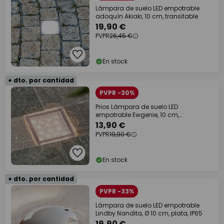
Lámpara de suelo LED empotrable
adoquín Akiaki, 10 cm, transitable
19,90 €
PVPR
26,45 €
En stock
+ dto. por cantidad
PVPR -30%
Prios Lámpara de suelo LED
empotrable Ewgenie, 10 cm,
transparente
13,90 €
PVPR
19,90 €
En stock
+ dto. por cantidad
PVPR -33%
Lámpara de suelo LED empotrable
Lindby Nandita, Ø 10 cm, plata, IP65
19,90 €