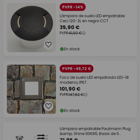
PVPR -14%
Lámpara de suelo LED empotrable
Ceci 120-2L en negro CCT
35,90 €
PVPR
41,90 €
En stock
PVPR -45,72 €
Foco de suelo LED empotrado LED-18
moderno, IP67
101,90 €
PVPR
147,62 €
En stock
Lámpara empotrable Paulmann Plug
&amp; Shine 93695, Basis de 5
unidades