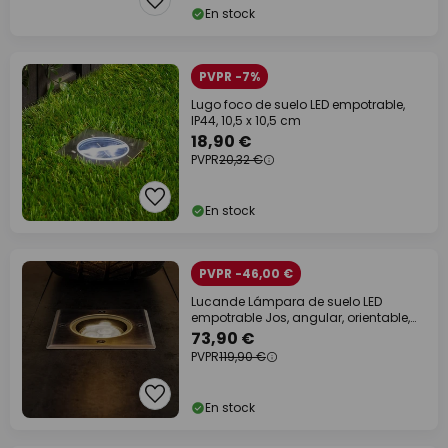
En stock
PVPR -7%
Lugo foco de suelo LED empotrable,
IP44, 10,5 x 10,5 cm
18,90 €
PVPR
20,32 €
En stock
PVPR -46,00 €
Lucande Lámpara de suelo LED
empotrable Jos, angular, orientable,
IP67
73,90 €
PVPR
119,90 €
En stock