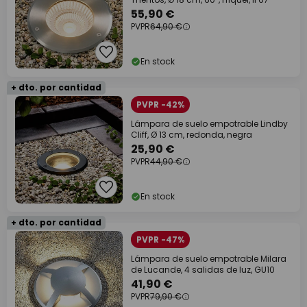
55,90 €
PVPR
64,90 €
En stock
+ dto. por cantidad
PVPR -42%
Lámpara de suelo empotrable Lindby
Cliff, Ø 13 cm, redonda, negra
25,90 €
PVPR
44,90 €
En stock
+ dto. por cantidad
PVPR -47%
Lámpara de suelo empotrable Milara
de Lucande, 4 salidas de luz, GU10
41,90 €
PVPR
79,90 €