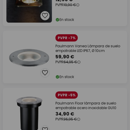
PVPR
19,90 €
En stock
PVPR -7%
Paulmann Vanea Lámpara de suelo
empotrable LED IP67, Ø 10cm
59,90 €
PVPR
64,95 €
En stock
PVPR -5%
Paulmann Floor lámpara de suelo
empotrable acero inoxidable GU10
34,90 €
PVPR
36,95 €