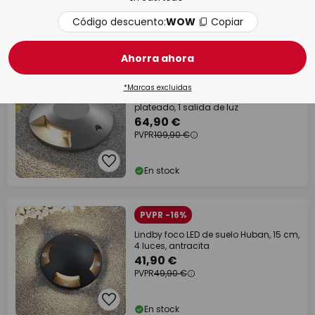
Código descuento:
WOW
Copiar
En stock
Ahorra ahora
PVPR -45,00 €
*Marcas excluidas
Lucande Foco LED de suelo Jeffrey,
plateado, 1 salida de luz
64,90 €
PVPR
109,90 €
En stock
PVPR -16%
Lindby foco LED de suelo Huban, 15 cm,
4 luces, antracita
41,90 €
PVPR
49,90 €
En stock