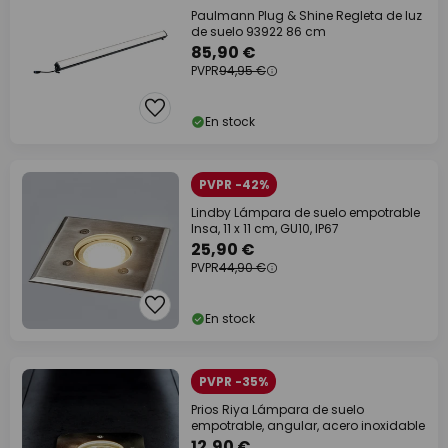
Paulmann Plug & Shine Regleta de luz
de suelo 93922 86 cm
85,90 €
PVPR
94,95 €
En stock
PVPR -42%
Lindby Lámpara de suelo empotrable
Insa, 11 x 11 cm, GU10, IP67
25,90 €
PVPR
44,90 €
En stock
PVPR -35%
Prios Riya Lámpara de suelo
empotrable, angular, acero inoxidable
12,90 €