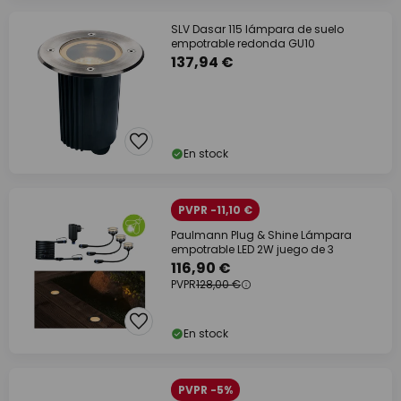
SLV Dasar 115 lámpara de suelo
empotrable redonda GU10
137,94 €
En stock
PVPR -11,10 €
Paulmann Plug & Shine Lámpara
empotrable LED 2W juego de 3
116,90 €
PVPR
128,00 €
En stock
PVPR -5%