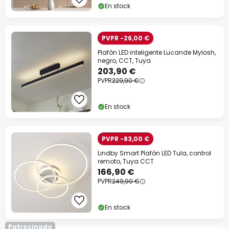
En stock
PVPR -26,00 €
Plafón LED inteligente Lucande Mylosh,
negro, CCT, Tuya
203,90 €
PVPR
229,90 €
En stock
PVPR -83,00 €
Lindby Smart Plafón LED Tula, control
remoto, Tuya CCT
166,90 €
PVPR
249,90 €
En stock
Patrocinado