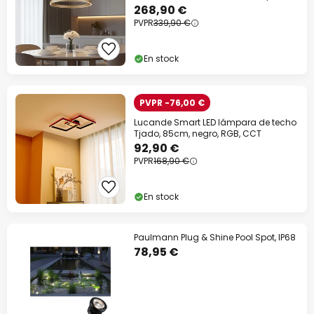
268,90 €
PVPR
339,90 €
En stock
PVPR -76,00 €
Lucande Smart LED lámpara de techo
Tjado, 85cm, negro, RGB, CCT
92,90 €
PVPR
168,90 €
En stock
Paulmann Plug & Shine Pool Spot, IP68
78,95 €