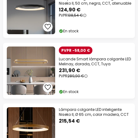
Niseko II, 50 cm, negra, CCT, atenuable
124,90 €
PVPR
138,54 €
En stock
PVPR -58,00 €
Lucande Smart lámpara colgante LED
Melinay, dorada, CCT, Tuya
231,90 €
PVPR
289,90 €
En stock
Lámpara colgante LED inteligente
Niseko II, Ø 65 cm, color madera, CCT
215,54 €