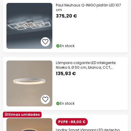
Paul Neuhaus Q-INIGO plafón LED 107
cm
375,20 €
En stock
Lámpara colgante LED inteligente
Niseko II, Ø 50 cm, blanca, CCT,
atenuable
135,93 €
En stock
Últimas unidades
PVPR -88,00 €
Lindby Smart lámpara LED de techo