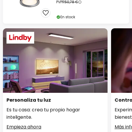
PVPR
50,78 €
En stock
Personaliza tu luz
Contro
Es tu casa: crea tu propio hogar
Experi
inteligente.
bienest
Empieza ahora
Más in