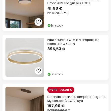
Elmor Ø 39 cm gris RGB CCT
41,90 €
PVPR
129,90 €
En stock
Paul Neuhaus Q-VITO Lámpara de
techo LED, Ø 60cm
395,53 €
En stock
PVPR -72,00 €
Lucande Smart LED lámpara colgante
Mylosh, café, CCT, Tuya
157,90 €
PVPR
229,90 €