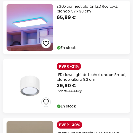
EGLO connect plafón LED Rovito-Z,
blanco, 57 x 30 cm
65,99 €
En stock
PVPR -21%
LED downlight de techo Landon Smart,
blanco, altura 8,2 cm
39,90 €
PVPR
50,78 €
En stock
PVPR -30%