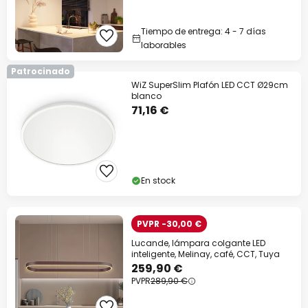
Tiempo de entrega: 4 - 7 días
laborables
Patrocinado
WiZ SuperSlim Plafón LED CCT Ø29cm
blanco
71,16 €
En stock
PVPR -30,00 €
Lucande, lámpara colgante LED
inteligente, Melinay, café, CCT, Tuya
259,90 €
PVPR
289,90 €