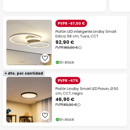
PVPR -97,00 €
Plafón LED inteligente Lindby Smart
Edica, 58 cm, Tuya, CCT
92,90 €
PVPR
189,90 €
En stock
+ dto. por cantidad
PVPR -47%
Plafón Lindby Smart LED Pravin, Ø 50
cm, CCT, negro
46,90 €
PVPR
89,90 €
En stock