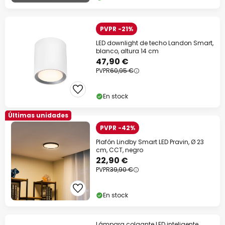
PVPR -21%
LED downlight de techo Landon Smart,
blanco, altura 14 cm
47,90 €
PVPR
60,95 €
En stock
Últimas unidades
PVPR -42%
Plafón Lindby Smart LED Pravin, Ø 23
cm, CCT, negro
22,90 €
PVPR
39,90 €
En stock
Lámpara colgante LED inteligente