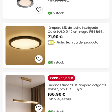
PVPR
60,95 €
En stock
lámpara LED de techo inteligente
Calex HALO Ø 40 cm negro IP54 RGB
CCT
71,90 €
Ficha técnica del producto
En stock
PVPR -63,00 €
Lucande Smart LED lámpara colgante
Mylosh, oro, CCT, Tuya
166,90 €
PVPR
229,90 €
En stock