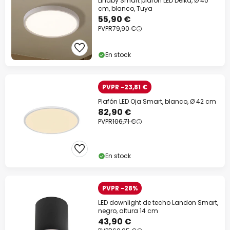
Lindby Smart plafón LED Deika, Ø 40
cm, blanco, Tuya
55,90 €
PVPR
79,90 €
En stock
PVPR -23,81 €
Plafón LED Oja Smart, blanco, Ø 42 cm
82,90 €
PVPR
106,71 €
En stock
PVPR -28%
LED downlight de techo Landon Smart,
negro, altura 14 cm
43,90 €