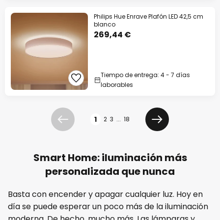
Philips Hue Enrave Plafón LED 42,5 cm
blanco
269,44 €
Tiempo de entrega: 4 - 7 días
laborables
Página
1
2
3
...
18
Anterior
Siguiente
Smart Home: iluminación más
personalizada que nunca
Basta con encender y apagar cualquier luz. Hoy en
día se puede esperar un poco más de la iluminación
moderna. De hecho, mucho más. Las
lámparas y