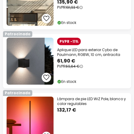
135,90 €
PVPR
191,93 €
Código descuento:
WOW
Copiar
En stock
Ahorra ahora
Patrocinado
*Marcas excluidas
PVPR -11%
Aplique LED para exterior Cybo de
Paulmann, RGBW, 10 cm, antracita
61,90 €
PVPR
69,64 €
En stock
Patrocinado
Lámpara de pie LED WiZ Pole, blanco y
color regulables
132,17 €