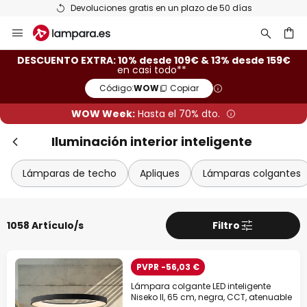
Devoluciones gratis en un plazo de 50 días
Ir
Cer
al
contenido
ar
DESCUENTO EXTRA: 10% desde 109€ & 13% desde 159€
en casi todo**
Código:
WOW
Copiar
WOW Week:
Hasta el 70% dto.
Iluminación interior inteligente
Lámparas de techo
Apliques
Lámparas colgantes
Descuento extra
1058 Artículo/s
Filtro
-10% EXTRA
desde 109 €
PVPR -56,03 €
-13% EXTRA.
desde 159 €
Lámpara colgante LED inteligente
Niseko II, 65 cm, negra, CCT, atenuable
en casi todo*