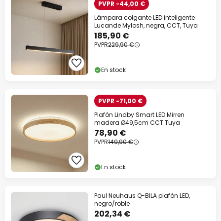
PVPR -44,00 €
Lámpara colgante LED inteligente
Lucande Mylosh, negra, CCT, Tuya
185,90 €
PVPR
229,90 €
En stock
PVPR -71,00 €
Plafón Lindby Smart LED Mirren
madera Ø49,5cm CCT Tuya
78,90 €
PVPR
149,90 €
En stock
Paul Neuhaus Q-BILA plafón LED,
negro/roble
202,34 €