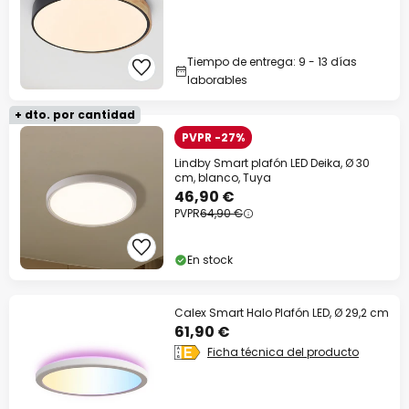
Tiempo de entrega: 9 - 13 días
laborables
+ dto. por cantidad
PVPR -27%
Lindby Smart plafón LED Deika, Ø 30
cm, blanco, Tuya
46,90 €
PVPR
64,90 €
En stock
Calex Smart Halo Plafón LED, Ø 29,2 cm
61,90 €
Ficha técnica del producto