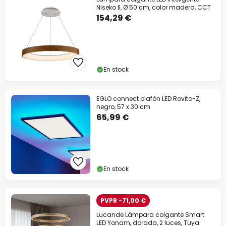
Niseko II, Ø 50 cm, color madera, CCT
154,29 €
En stock
EGLO connect plafón LED Rovito-Z,
negro, 57 x 30 cm
65,99 €
En stock
PVPR -71,00 €
Lucande Lámpara colgante Smart
LED Yonam, dorada, 2 luces, Tuya