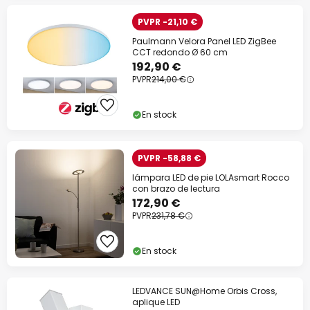
PVPR -21,10 €
Paulmann Velora Panel LED ZigBee
CCT redondo Ø 60 cm
192,90 €
PVPR
214,00 €
En stock
PVPR -58,88 €
lámpara LED de pie LOLAsmart Rocco
con brazo de lectura
172,90 €
PVPR
231,78 €
En stock
LEDVANCE SUN@Home Orbis Cross,
aplique LED