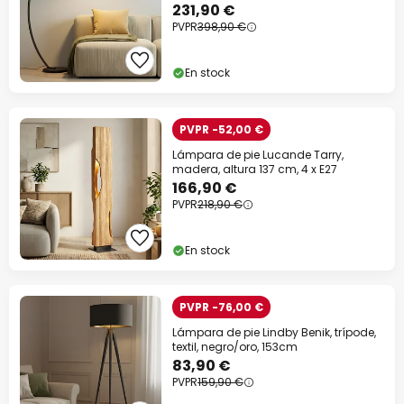
231,90 €
PVPR
398,90 €
En stock
PVPR -52,00 €
Lámpara de pie Lucande Tarry,
madera, altura 137 cm, 4 x E27
166,90 €
PVPR
218,90 €
En stock
PVPR -76,00 €
Lámpara de pie Lindby Benik, trípode,
textil, negro/oro, 153cm
83,90 €
PVPR
159,90 €