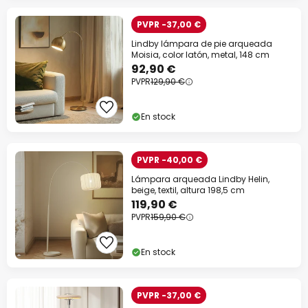
PVPR -37,00 €
Lindby lámpara de pie arqueada
Moisia, color latón, metal, 148 cm
92,90 €
PVPR
129,90 €
En stock
PVPR -40,00 €
Lámpara arqueada Lindby Helin,
beige, textil, altura 198,5 cm
119,90 €
PVPR
159,90 €
En stock
PVPR -37,00 €