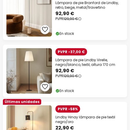
Lámpara de pie Branford de Lindby,
retro, beige, metal/travertino
92,90 €
PVPR
129,90 €
En stock
PVPR -37,00 €
Lámpara de pie Lindby Virelle,
negro/blanco, textil, altura 170 cm
92,90 €
PVPR
129,90 €
En stock
Últimas unidades
PVPR -58%
Lindby Hinay lámpara de pie textil
negro/oro
22,90 €