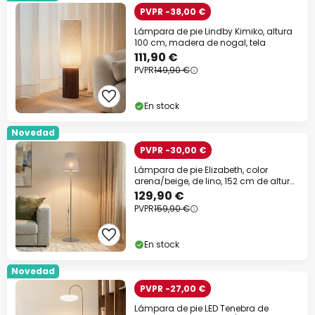
PVPR -38,00 €
Lámpara de pie Lindby Kimiko, altura
100 cm, madera de nogal, tela
111,90 €
PVPR
149,90 €
En stock
Novedad
PVPR -30,00 €
Lámpara de pie Elizabeth, color
arena/beige, de lino, 152 cm de altura,
E27
129,90 €
PVPR
159,90 €
En stock
Novedad
PVPR -27,00 €
Lámpara de pie LED Tenebra de