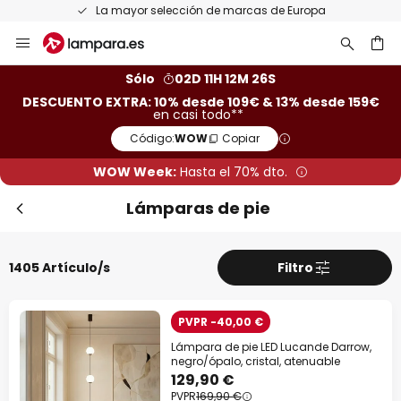
Devoluciones gratis en un plazo de 50 días
Ir
Cer
al
contenido
ar
Sólo
02D 11H 12M 24S
DESCUENTO EXTRA: 10% desde 109€ & 13% desde 159€
en casi todo**
Código:
WOW
Copiar
WOW Week:
Hasta el 70% dto.
Lámparas de pie
1405 Artículo/s
Filtro
Descuento extra
-10% EXTRA
desde 109 €
PVPR -40,00 €
Lámpara de pie LED Lucande Darrow,
-13% EXTRA.
desde 159 €
negro/ópalo, cristal, atenuable
129,90 €
PVPR
169,90 €
en casi todo*