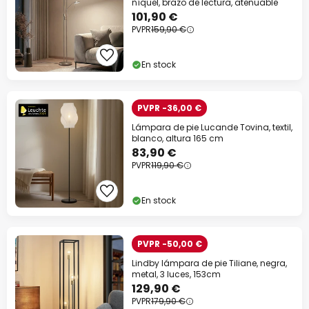
níquel, brazo de lectura, atenuable
101,90 €
PVPR
159,90 €
En stock
PVPR -36,00 €
Lámpara de pie Lucande Tovina, textil,
blanco, altura 165 cm
83,90 €
PVPR
119,90 €
En stock
PVPR -50,00 €
Lindby lámpara de pie Tiliane, negra,
metal, 3 luces, 153cm
129,90 €
PVPR
179,90 €