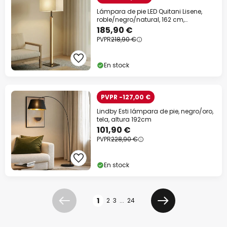
Lámpara de pie LED Quitani Lisene,
roble/negro/natural, 162 cm,
atenuable.
185,90 €
PVPR
218,90 €
En stock
PVPR -127,00 €
Lindby Esti lámpara de pie, negro/oro,
tela, altura 192cm
101,90 €
PVPR
228,90 €
En stock
Página
1
2
3
...
24
Anterior
Siguiente