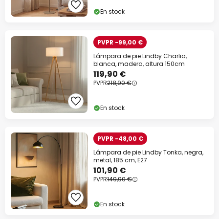
En stock
PVPR -99,00 €
Lámpara de pie Lindby Charlia,
blanca, madera, altura 150cm
119,90 €
PVPR
218,90 €
En stock
PVPR -48,00 €
Lámpara de pie Lindby Tonka, negra,
metal, 185 cm, E27
101,90 €
PVPR
149,90 €
En stock