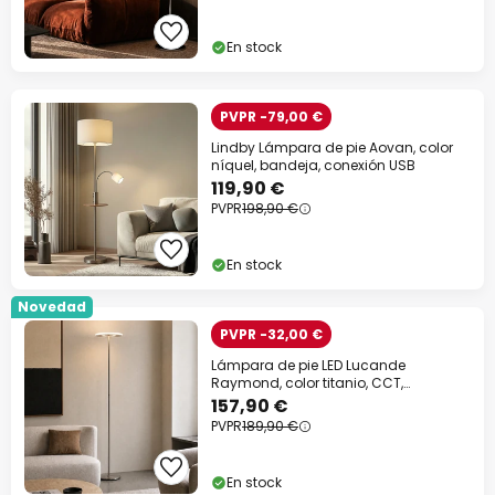
En stock
PVPR -79,00 €
Lindby Lámpara de pie Aovan, color
níquel, bandeja, conexión USB
119,90 €
PVPR
198,90 €
En stock
Novedad
PVPR -32,00 €
Lámpara de pie LED Lucande
Raymond, color titanio, CCT,
atenuable
157,90 €
PVPR
189,90 €
En stock