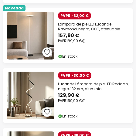
Novedad
PVPR -32,00 €
Lámpara de pie LED Lucande
Raymond, negra, CCT, atenuable
157,90 €
PVPR
189,90 €
En stock
PVPR -30,00 €
Lucande Lámpara de pie LED Rodado,
negro, 132 cm, aluminio
129,90 €
PVPR
159,90 €
En stock
PVPR -88,00 €