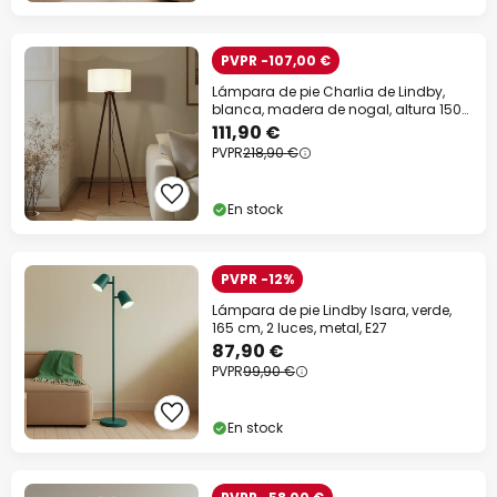
PVPR -107,00 €
Lámpara de pie Charlia de Lindby,
blanca, madera de nogal, altura 150
cm
111,90 €
PVPR
218,90 €
En stock
PVPR -12%
Lámpara de pie Lindby Isara, verde,
165 cm, 2 luces, metal, E27
87,90 €
PVPR
99,90 €
En stock