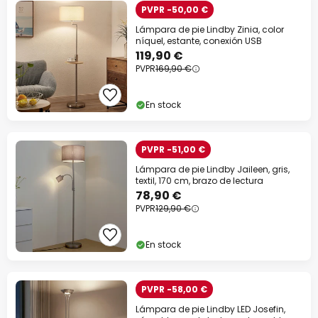
PVPR -50,00 €
Lámpara de pie Lindby Zinia, color
níquel, estante, conexión USB
119,90 €
PVPR
169,90 €
En stock
PVPR -51,00 €
Lámpara de pie Lindby Jaileen, gris,
textil, 170 cm, brazo de lectura
78,90 €
PVPR
129,90 €
En stock
PVPR -58,00 €
Lámpara de pie Lindby LED Josefin,