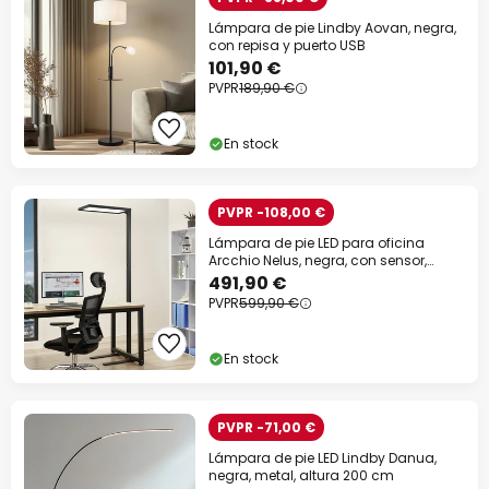
Lámpara de pie Lindby Aovan, negra,
con repisa y puerto USB
101,90 €
PVPR
189,90 €
En stock
PVPR -108,00 €
Lámpara de pie LED para oficina
Arcchio Nelus, negra, con sensor,
atenuable
491,90 €
PVPR
599,90 €
En stock
PVPR -71,00 €
Lámpara de pie LED Lindby Danua,
negra, metal, altura 200 cm