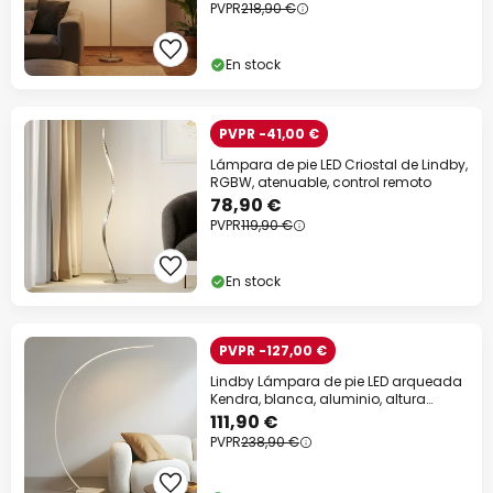
PVPR
218,90 €
En stock
PVPR -41,00 €
Lámpara de pie LED Criostal de Lindby,
RGBW, atenuable, control remoto
78,90 €
PVPR
119,90 €
En stock
PVPR -127,00 €
Lindby Lámpara de pie LED arqueada
Kendra, blanca, aluminio, altura
180cm
111,90 €
PVPR
238,90 €