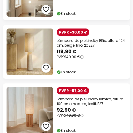
Código descuento:
WOW
Copiar
En stock
Ahorra ahora
PVPR -30,00 €
*Marcas excluidas
Lámpara de pie Lindby Elfie, altura 124
cm, beige, lino, 2x E27
119,90 €
PVPR
149,90 €
En stock
PVPR -57,00 €
Lámpara de pie Lindby Kimiko, altura
100 cm, madera, textil, E27
92,90 €
PVPR
149,90 €
En stock