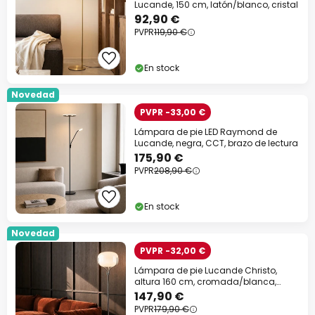
Lucande, 150 cm, latón/blanco, cristal
92,90 €
PVPR
119,90 €
En stock
Novedad
PVPR -33,00 €
Lámpara de pie LED Raymond de
Lucande, negra, CCT, brazo de lectura
175,90 €
PVPR
208,90 €
En stock
Novedad
PVPR -32,00 €
Lámpara de pie Lucande Christo,
altura 160 cm, cromada/blanca,
cristal
147,90 €
PVPR
179,90 €