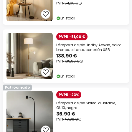
PVPR
54,90 €
En stock
PVPR -51,00 €
Lámpara de pie Lindby Aovan, color
bronce, estante, conexión USB
138,90 €
PVPR
189,90 €
En stock
Patrocinado
PVPR -23%
Lámpara de pie Skriva, ajustable,
GU10, negro
36,90 €
PVPR
47,90 €