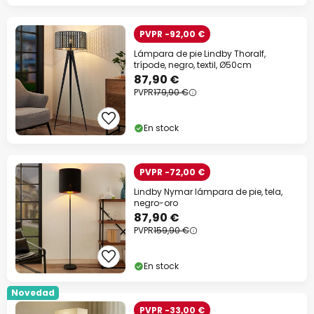
PVPR -92,00 €
Lámpara de pie Lindby Thoralf,
trípode, negro, textil, Ø50cm
87,90 €
PVPR
179,90 €
En stock
PVPR -72,00 €
Lindby Nymar lámpara de pie, tela,
negro-oro
87,90 €
PVPR
159,90 €
En stock
Novedad
PVPR -33,00 €