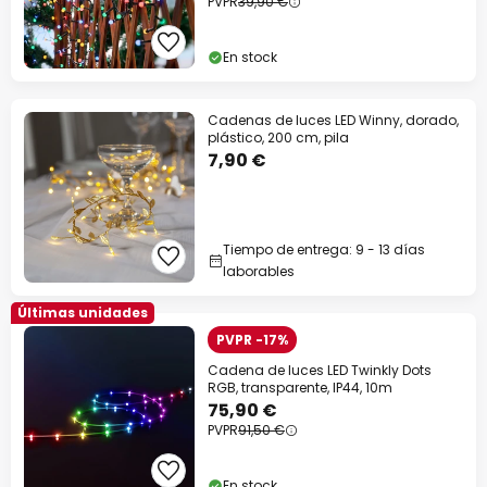
PVPR
39,90 €
En stock
Cadenas de luces LED Winny, dorado,
plástico, 200 cm, pila
7,90 €
Tiempo de entrega: 9 - 13 días
laborables
Últimas unidades
PVPR -17%
Cadena de luces LED Twinkly Dots
RGB, transparente, IP44, 10m
75,90 €
PVPR
91,50 €
En stock