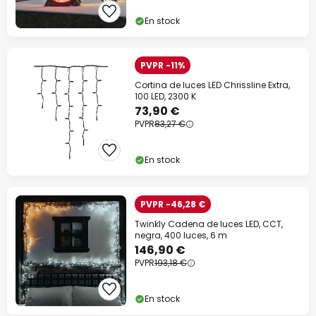
En stock
PVPR -11%
Cortina de luces LED Chrissline Extra,
100 LED, 2300 K
73,90 €
PVPR
83,27 €
En stock
PVPR -46,28 €
Twinkly Cadena de luces LED, CCT,
negra, 400 luces, 6 m
146,90 €
PVPR
193,18 €
En stock