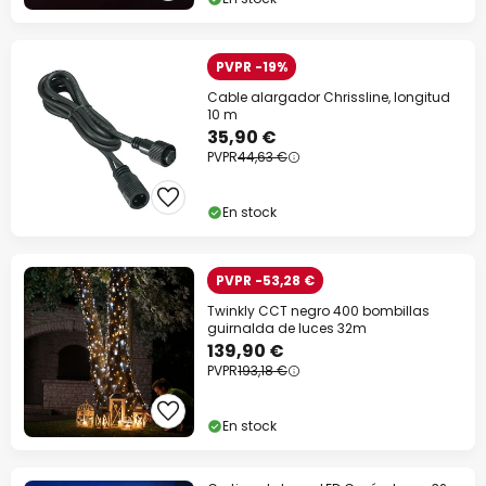
PVPR -19%
Cable alargador Chrissline, longitud
10 m
35,90 €
PVPR
44,63 €
En stock
PVPR -53,28 €
Twinkly CCT negro 400 bombillas
guirnalda de luces 32m
139,90 €
PVPR
193,18 €
En stock