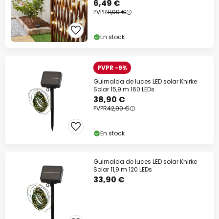
6,49 €
PVPR
11,90 €
Código descuento:
WOW
Copiar
En stock
Ahorra ahora
*Marcas excluidas
PVPR -9%
Guirnalda de luces LED solar Knirke
Solar 15,9 m 160 LEDs
38,90 €
PVPR
42,90 €
En stock
Guirnalda de luces LED solar Knirke
Solar 11,9 m 120 LEDs
33,90 €