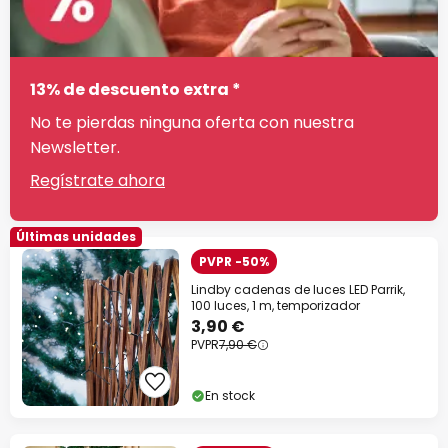
13% de descuento extra *
No te pierdas ninguna oferta con nuestra
Newsletter.
Regístrate ahora
Últimas unidades
PVPR -50%
Lindby cadenas de luces LED Parrik,
100 luces, 1 m, temporizador
3,90 €
PVPR
7,90 €
En stock