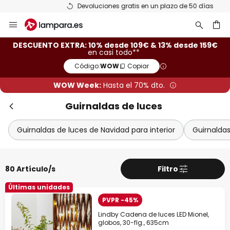
Devoluciones gratis en un plazo de 50 días
Ir
Cer
al
contenido
ar
DESCUENTO EXTRA: 10% desde 109€ & 13% desde 159€
en casi todo**
Código:
WOW
Copiar
WOW Week:
Hasta el 70% dto.
Guirnaldas de luces
Guirnaldas de luces de Navidad para interior
Guirnaldas
Descuento extra
80 Artículo/s
Filtro
-10% EXTRA
desde 109 €
Últimas unidades
PVPR -45%
-13% EXTRA.
desde 159 €
Lindby Cadena de luces LED Mionel,
globos, 30-flg., 635cm
en casi todo*