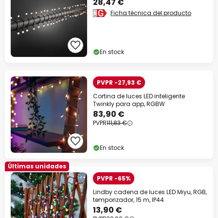
28,47 €
Ficha técnica del producto
En stock
PVPR -27,93 €
Cortina de luces LED inteligente
Twinkly para app, RGBW
83,90 €
PVPR
111,83 €
En stock
Últimas unidades
PVPR -65%
Lindby cadena de luces LED Miyu, RGB,
temporizador, 15 m, IP44
13,90 €