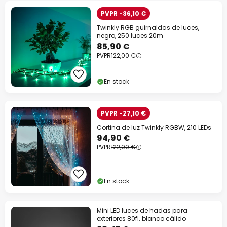
PVPR -36,10 €
Twinkly RGB guirnaldas de luces,
negro, 250 luces 20m
85,90 €
PVPR
122,00 €
En stock
PVPR -27,10 €
Cortina de luz Twinkly RGBW, 210 LEDs
94,90 €
PVPR
122,00 €
En stock
Mini LED luces de hadas para
exteriores 80fl. blanco cálido