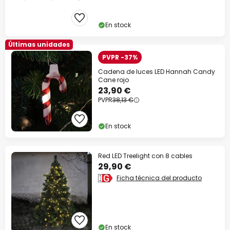
En stock
Últimas unidades
PVPR -37%
Cadena de luces LED Hannah Candy
Cane rojo
23,90 €
PVPR
38,13 €
En stock
Red LED Treelight con 8 cables
29,90 €
Ficha técnica del producto
En stock