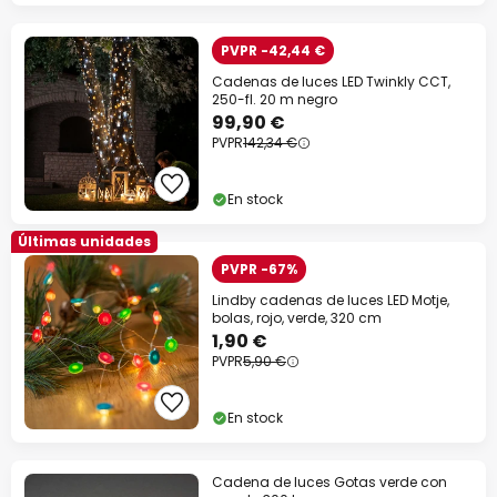
PVPR -42,44 €
Cadenas de luces LED Twinkly CCT,
250-fl. 20 m negro
99,90 €
PVPR
142,34 €
En stock
Últimas unidades
PVPR -67%
Lindby cadenas de luces LED Motje,
bolas, rojo, verde, 320 cm
1,90 €
PVPR
5,90 €
En stock
Cadena de luces Gotas verde con