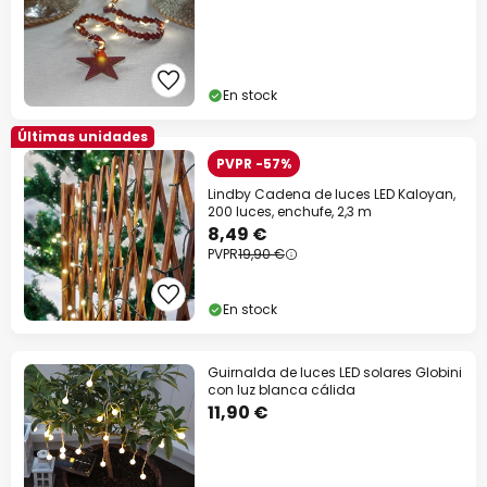
En stock
Últimas unidades
PVPR -57%
Lindby Cadena de luces LED Kaloyan,
200 luces, enchufe, 2,3 m
8,49 €
PVPR
19,90 €
En stock
Guirnalda de luces LED solares Globini
con luz blanca cálida
11,90 €