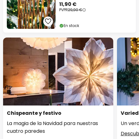
11,90 €
PVPR
29,90 €
En stock
Chispeante y festivo
Varied
La magia de la Navidad para nuestras
Un verd
cuatro paredes
Descub