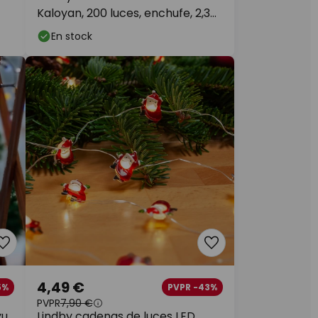
Kaloyan, 200 luces, enchufe, 2,3
m
En stock
4,49 €
5%
PVPR -43%
PVPR
7,90 €
u,
Lindby cadenas de luces LED