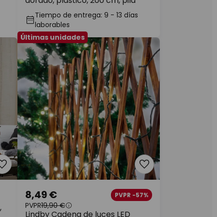
dorado, plástico, 200 cm, pila
Tiempo de entrega: 9 - 13 días
laborables
Últimas unidades
8,49 €
PVPR -57%
PVPR
19,90 €
,
Lindby Cadena de luces LED