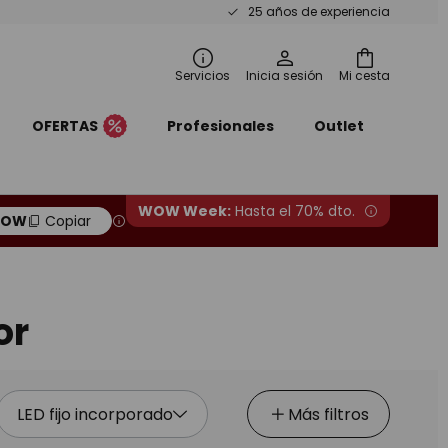
25 años de experiencia
Servicios
Inicia sesión
Mi cesta
OFERTAS
Profesionales
Outlet
WOW Week:
Hasta el 70% dto.
OW
Copiar
or
LED fijo incorporado
Más filtros