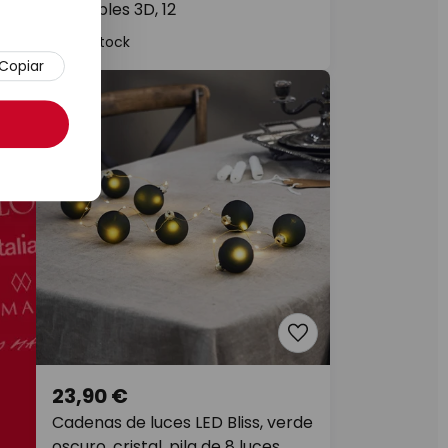
,
sin cables 3D, 12
En stock
Copiar
23,90 €
Cadenas de luces LED Bliss, verde
oscuro, cristal, pila de 8 luces