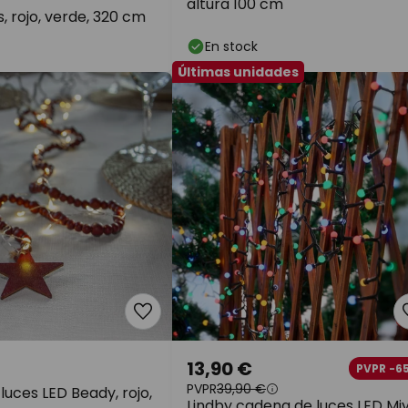
altura 100 cm
s, rojo, verde, 320 cm
En stock
Últimas unidades
13,90 €
PVPR -6
PVPR
39,90 €
uces LED Beady, rojo,
Lindby cadena de luces LED Miy