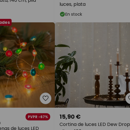
ata, 140 cm, pila
luces, plata
En stock
dades
15,90 €
PVPR -67%
Cortina de luces LED Dew Drop
enas de luces LED