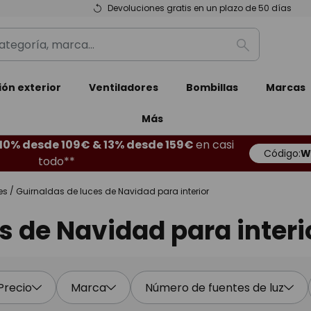
Devoluciones gratis en un plazo de 50 días
Buscar
ión exterior
Ventiladores
Bombillas
Marcas
Más
10% desde 109€ & 13% desde 159€
en casi
Código:
W
todo**
es
Guirnaldas de luces de Navidad para interior
s de Navidad para interi
Precio
Marca
Número de fuentes de luz