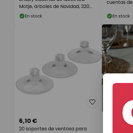
cuentas de 
Motje, árboles de Navidad, 320
cm, IP20
En stock
En stock
6,10 €
18,90 €
20 soportes de ventosa para
Cadena de 