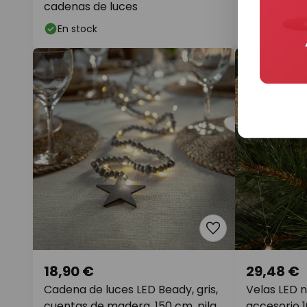
cadenas de luces
marrón, cu
cm, pila
En stock
En stock
18,90 €
29,48 €
Cadena de luces LED Beady, gris,
Velas LED n
cuentas de madera, 150 cm, pila
accesorio 