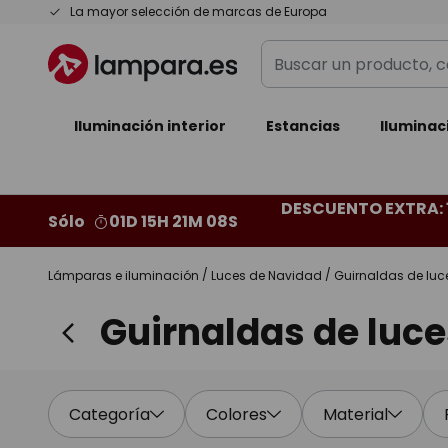
Ir
La mayor selección de marcas de Europa
al
Buscar
contenido
un
producto,
Iluminación interior
categoría,
Estancias
Iluminac
marca...
DESCUENTO EXTRA: 
Sólo
01D 15H 21M 06S
Lámparas e iluminación
Luces de Navidad
Guirnaldas de luc
Guirnaldas de luce
Categoría
Colores
Material