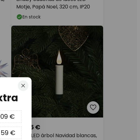
Motje, Papá Noel, 320 cm, IP20
En stock
Cerrar
xtra
09 €
57,95 €
159 €
Velas LED árbol Navidad blancas,