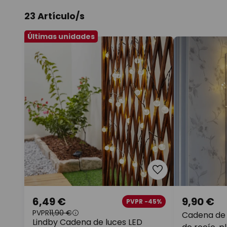
23 Artículo/s
Últimas unidades
6,49 €
9,90 €
PVPR -45%
PVPR
11,90 €
Cadena de 
Lindby Cadena de luces LED