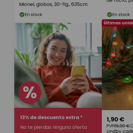
de rocío, pl
Mionel, globos, 30-flg., 635cm
En stock
En stock
Últimas uni
13% de descuento extra *
1,90 €
PVPR
5,90 €
No te pierdas ninguna oferta
Lindby cad