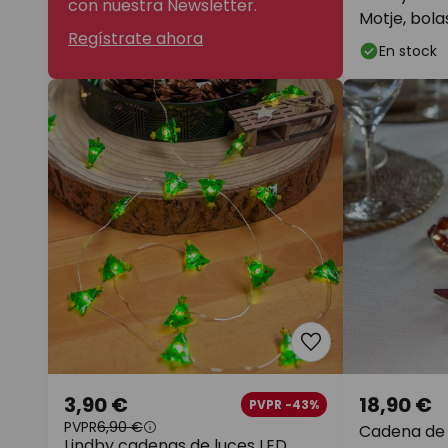
con nuestra Newsletter.
Motje, bola
Regístrate ahora
En stock
3,90 €
18,90 €
PVPR -43%
PVPR
6,90 €
Cadena de l
Lindby cadenas de luces LED