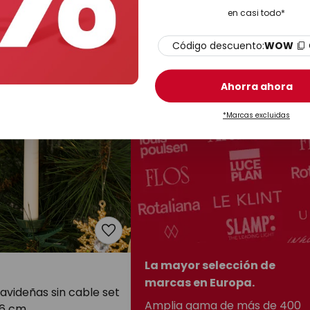
entas de madera, 150
estrellitas en el interior, 3 luces
en casi todo*
color blanco
En stock
Código descuento:
WOW
Ahorra ahora
*Marcas excluidas
La mayor selección de
marcas en Europa.
avideñas sin cable set
Amplia gama de más de 400
16 cm