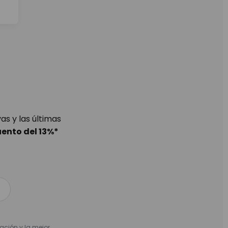
s y las últimas
uento del
13%
*
nación y la mejor