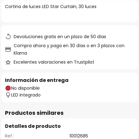
la
Cortina de luces LED Star Curtain, 30 luces
galería
de
imágenes
Devoluciones gratis en un plazo de 50 días
Compra ahora y paga en 30 días o en 3 plazos con
Klarna
Excelentes valoraciones en Trustpilot
Información de entrega
No disponible
LED integrado
Productos similares
Detalles de producto
Ref.:
10012685