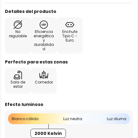
Detalles del producto
No
Eficiencia
Enchufe
regulable
energética
Tipo C -
y
Euro
durabilida
d
Perfecto para estas zonas
Sala de
Comedor
estar
Efecto luminoso
Blanco cálido
Luz neutra
Luz diurna
2000 Kelvin