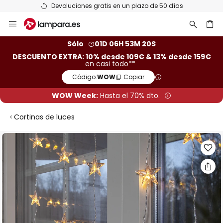
Devoluciones gratis en un plazo de 50 días
Ir
al
contenido
ar
Sólo
01D 06H 53M 19S
DESCUENTO EXTRA: 10% desde 109€ & 13% desde 159€
en casi todo**
Código:
WOW
Copiar
WOW Week:
Hasta el 70% dto.
Cortinas de luces
Saltar
al
final
de
la
galería
de