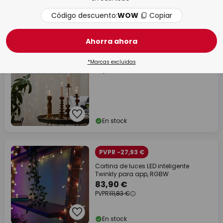
Código descuento:
WOW
Copiar
En stock
Ahorra ahora
Cortina de luces LED Dew Drop, altura
100 cm
*Marcas excluidas
15,90 €
En stock
PVPR -27,93 €
Cortina de luces LED inteligente
Twinkly para app, RGBW
83,90 €
PVPR
111,83 €
En stock