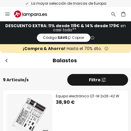
La mayor selección de marcas de Europa
Ir
al
contenido
ar
DESCUENTO EXTRA: 11% desde 119€ & 14% desde 179€
en
casi todo**
Código:
SAVE
Copiar
¡Compra & Ahorra!
Hasta el 70% dto.
Balastos
9 Artículo/s
Filtro
Equipo electrónico QT-M 2x26-42 W
38,90 €