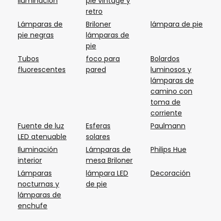
iluminación
pie vintage y
retro
Lámparas de
Briloner
lámpara de pie
pie negras
lámparas de
pie
Tubos
foco para
Bolardos
fluorescentes
pared
luminosos y
lámparas de
camino con
toma de
corriente
Fuente de luz
Esferas
Paulmann
LED atenuable
solares
Iluminación
Lámparas de
Philips Hue
interior
mesa Briloner
Lámparas
lámpara LED
Decoración
nocturnas y
de pie
lámparas de
enchufe