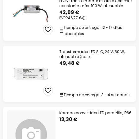
FLOS Transformador LED 48 V corriente
constante, máx. 100 W, atenuable
42,09 €
PVPR
46,77 €
Tiempo de entrega: 12 - 17 días
laborables
Transformador LED SLC, 24 V, 50 W,
atenuable (fase
ascendente/descendente)
49,48 €
Tiempo de entrega: 3 - 4 semanas
Karman convertidor LED para Nilo, IP66
13,30 €