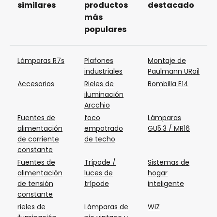
similares
productos
destacado
más
populares
Lámparas R7s
Plafones
Montaje de
industriales
Paulmann URail
Accesorios
Rieles de
Bombilla E14
iluminación
Arcchio
Fuentes de
foco
Lámparas
alimentación
empotrado
GU5.3 / MR16
de corriente
de techo
constante
Fuentes de
Trípode /
Sistemas de
alimentación
luces de
hogar
de tensión
trípode
inteligente
constante
rieles de
Lámparas de
WiZ