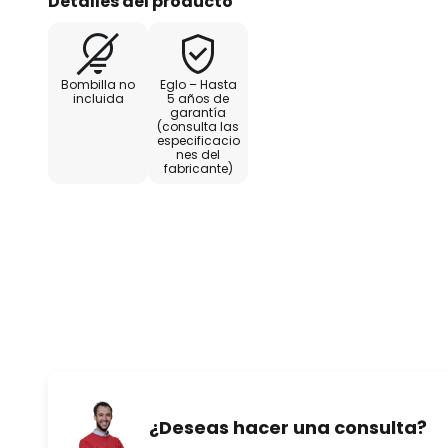
Detalles del producto
- Potencia máxima de las lámpa
- Potencia máxima de las lámpa
Bombilla no
Eglo – Hasta
incluida
5 años de
garantía
- Tensión de entrada: 110 - 240 V
(consulta las
especificacio
nes del
- Tensión de salida: 11,5 V
fabricante)
- Clase de protección II
- Regulable mediante sección de
¿Deseas hacer una consulta?