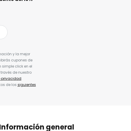
nación y la mejor
cibirás cupones de
simple click en el
 través de nuestro
e privacidad
.
tos de los
siguientes
Información general