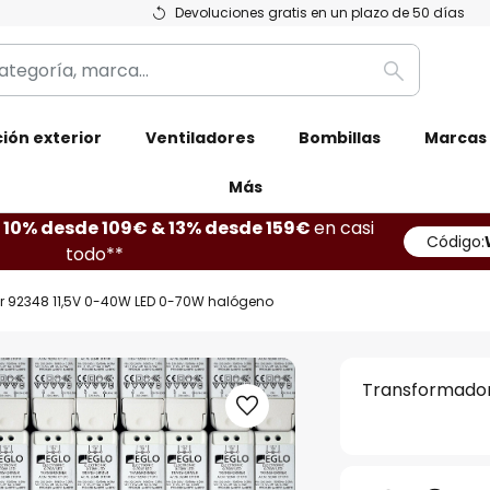
Devoluciones gratis en un plazo de 50 días
Buscar
ión exterior
Ventiladores
Bombillas
Marcas
Más
10% desde 109€ & 13% desde 159€
en casi
Código:
todo**
 92348 11,5V 0-40W LED 0-70W halógeno
Transformador