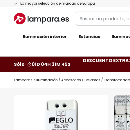
Ir
La mayor selección de marcas de Europa
al
Buscar
contenido
un
producto,
Iluminación interior
categoría,
Estancias
Iluminac
marca...
DESCUENTO EXTRA: 
Sólo
01D 04H 31M 44S
Lámparas e iluminación
Accesorios
Balastos
Transformador
Saltar
al
final
de
la