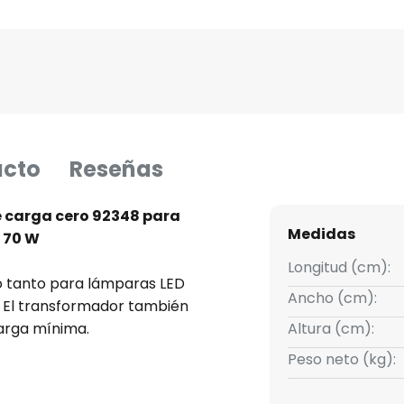
ucto
Reseñas
 carga cero 92348 para
Medidas
 70 W
Longitud (cm):
 tanto para lámparas LED
Ancho (cm):
 El transformador también
carga mínima.
Altura (cm):
Peso neto (kg):