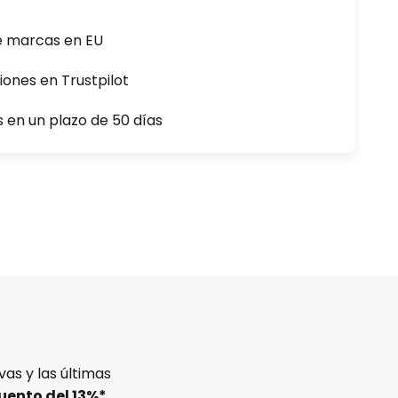
e marcas en EU
iones en Trustpilot
s en un plazo de 50 días
as y las últimas
uento del
13%
*