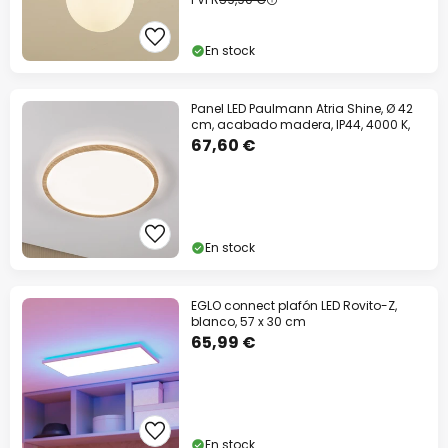
En stock
Panel LED Paulmann Atria Shine, Ø 42
cm, acabado madera, IP44, 4000 K,
67,60 €
En stock
EGLO connect plafón LED Rovito-Z,
blanco, 57 x 30 cm
65,99 €
En stock