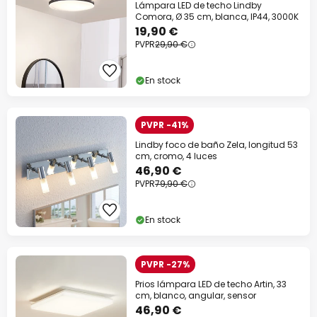
Lámpara LED de techo Lindby
Comora, Ø 35 cm, blanca, IP44, 3000K
19,90 €
PVPR
29,90 €
En stock
PVPR -41%
Lindby foco de baño Zela, longitud 53
cm, cromo, 4 luces
46,90 €
PVPR
79,90 €
En stock
PVPR -27%
Prios lámpara LED de techo Artin, 33
cm, blanco, angular, sensor
46,90 €