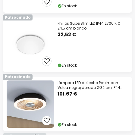
En stock
Código descuento:
WOW
Copiar
Patrocinado
Philips SuperSlim LED IP44 2700 K Ø
Ahorra ahora
24,5 cm blanco
32,52 €
*Marcas excluidas
En stock
Patrocinado
lámpara LED de techo Paulmann
Volea negro/dorado Ø 32 cm IP44
atenuable
101,67 €
En stock