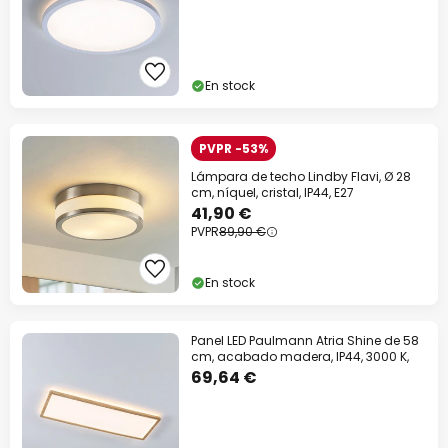
En stock
PVPR -53%
Lámpara de techo Lindby Flavi, Ø 28
cm, níquel, cristal, IP44, E27
41,90 €
PVPR
89,90 €
En stock
Panel LED Paulmann Atria Shine de 58
cm, acabado madera, IP44, 3000 K,
69,64 €