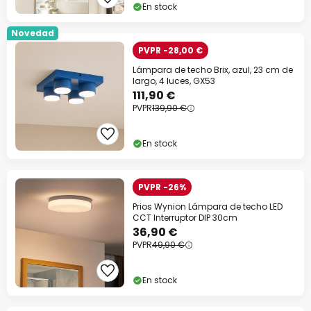
En stock
Novedad
PVPR -28,00 €
Lámpara de techo Brix, azul, 23 cm de
largo, 4 luces, GX53
111,90 €
PVPR
139,90 €
En stock
PVPR -26%
Prios Wynion Lámpara de techo LED
CCT Interruptor DIP 30cm
36,90 €
PVPR
49,90 €
En stock