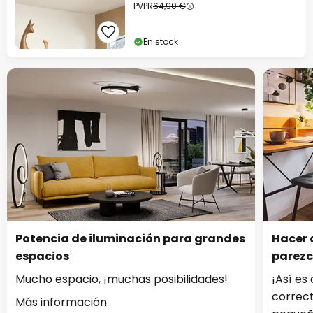
PVPR
64,90 €
En stock
Potencia de iluminación para grandes
Hacer 
espacios
parez
Mucho espacio, ¡muchas posibilidades!
¡Así es
correc
Más información