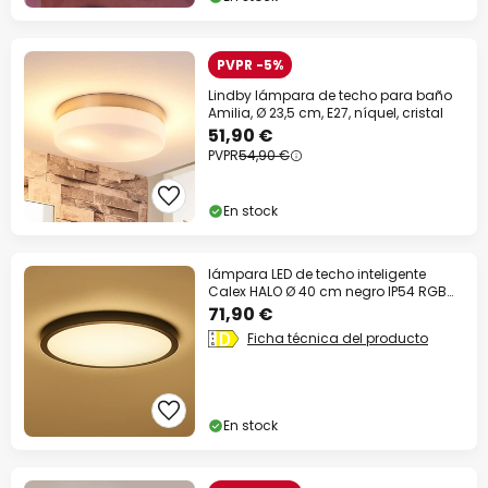
PVPR -5%
Lindby lámpara de techo para baño
Amilia, Ø 23,5 cm, E27, níquel, cristal
51,90 €
PVPR
54,90 €
En stock
lámpara LED de techo inteligente
Calex HALO Ø 40 cm negro IP54 RGB
CCT
71,90 €
Ficha técnica del producto
En stock