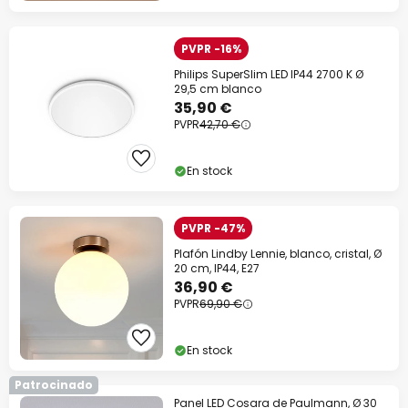
PVPR -16%
Philips SuperSlim LED IP44 2700 K Ø
29,5 cm blanco
35,90 €
PVPR
42,70 €
En stock
PVPR -47%
Plafón Lindby Lennie, blanco, cristal, Ø
20 cm, IP44, E27
36,90 €
PVPR
69,90 €
En stock
Patrocinado
Panel LED Cosara de Paulmann, Ø 30