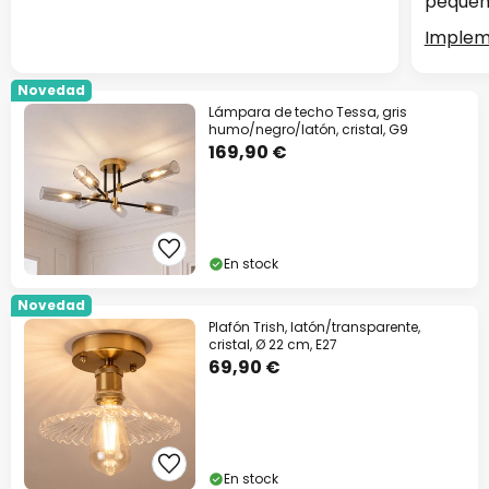
pequeñ
Implem
Novedad
Lámpara de techo Tessa, gris
humo/negro/latón, cristal, G9
169,90 €
En stock
Novedad
Plafón Trish, latón/transparente,
cristal, Ø 22 cm, E27
69,90 €
En stock