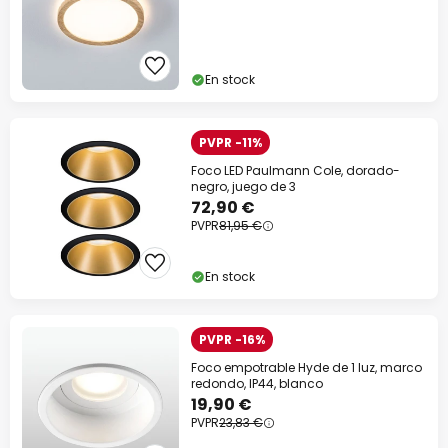
En stock
PVPR -11%
Foco LED Paulmann Cole, dorado-
negro, juego de 3
72,90 €
PVPR
81,95 €
En stock
PVPR -16%
Foco empotrable Hyde de 1 luz, marco
redondo, IP44, blanco
19,90 €
PVPR
23,83 €