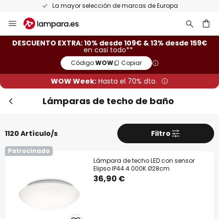
Devoluciones gratis en un plazo de 50 días
Ir
Cer
al
contenido
ar
DESCUENTO EXTRA: 10% desde 109€ & 13% desde 159€
en casi todo**
Código:
WOW
Copiar
WOW Week:
Hasta el 70% dto.
Lámparas de techo de baño
1120 Artículo/s
Filtro
Patrocinado
Descuento extra
Lámpara de techo LED con sensor
Elipso IP44 4.000K Ø28cm
-10% EXTRA
desde 109 €
36,90 €
-13% EXTRA.
desde 159 €
en casi todo*