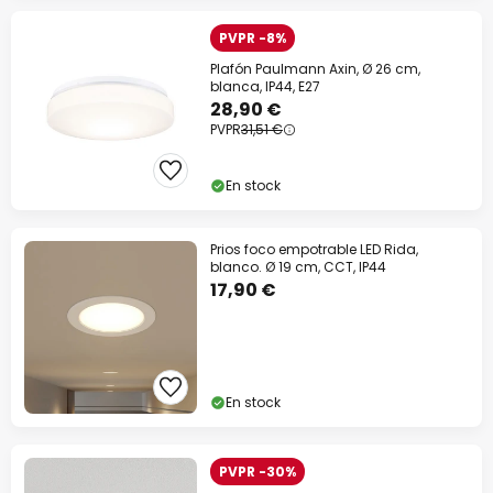
PVPR -8%
Plafón Paulmann Axin, Ø 26 cm,
blanca, IP44, E27
28,90 €
PVPR
31,51 €
En stock
Prios foco empotrable LED Rida,
blanco. Ø 19 cm, CCT, IP44
17,90 €
En stock
PVPR -30%