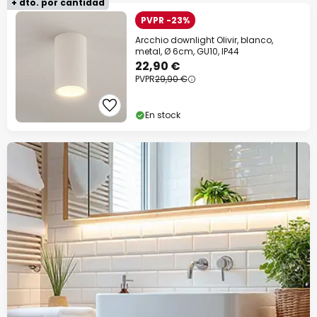
+ dto. por cantidad
PVPR -23%
Arcchio downlight Olivir, blanco,
metal, Ø 6cm, GU10, IP44
22,90 €
PVPR
29,90 €
En stock