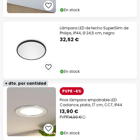
En stock
Lámpara LED de techo SuperSlim de
Philips, IP44, Ø 24,5 cm, negro
32,52 €
En stock
+ dto. por cantidad
PVPR -6%
Prios lámpara empotrable LED
Cadance, plata, 17 cm, CCT, IP44
13,90 €
PVPR
14,90 €
En stock