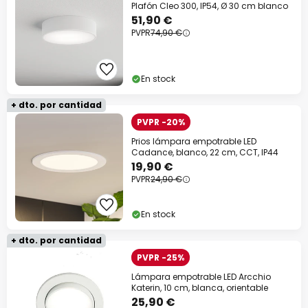
Plafón Cleo 300, IP54, Ø 30 cm blanco
51,90 €
PVPR
74,90 €
En stock
+ dto. por cantidad
PVPR -20%
Prios lámpara empotrable LED
Cadance, blanco, 22 cm, CCT, IP44
19,90 €
PVPR
24,90 €
En stock
+ dto. por cantidad
PVPR -25%
Lámpara empotrable LED Arcchio
Katerin, 10 cm, blanca, orientable
25,90 €