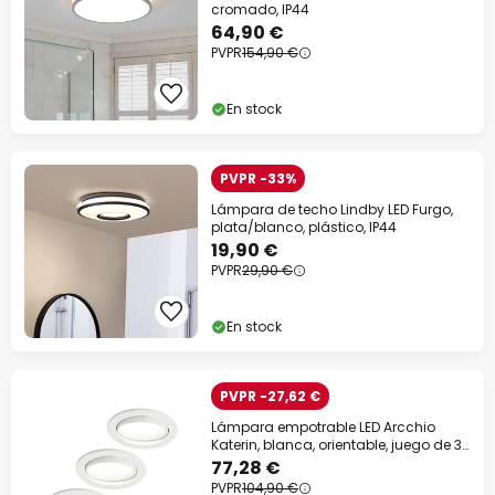
cromado, IP44
64,90 €
PVPR
154,90 €
En stock
PVPR -33%
Lámpara de techo Lindby LED Furgo,
plata/blanco, plástico, IP44
19,90 €
PVPR
29,90 €
En stock
PVPR -27,62 €
Lámpara empotrable LED Arcchio
Katerin, blanca, orientable, juego de 3
unidades
77,28 €
PVPR
104,90 €