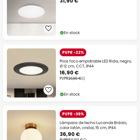
31,90 €
En stock
PVPR -22%
Prios foco empotrable LED Rida, negro,
Ø 12 cm, CCT, IP44
16,90 €
PVPR
21,90 €
En stock
PVPR -38%
Lámpara de techo Lucande Bidolo,
color latón, cristal, 15 cm, IP44
36,90 €
PVPR
59,90 €