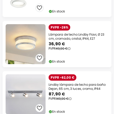
En stock
PVPR -26%
Lámpara de techo Lindby Flavi, Ø 23
cm, cromado, cristal, IP44, E27
36,90 €
PVPR
49,90 €
En stock
PVPR -62,00 €
Lindby lámpara de techo para baño
Dejan, 65 cm, 3 luces, cromo, IP44
87,90 €
PVPR
149,90 €
En stock