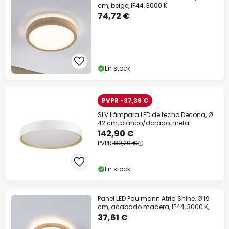
cm, beige, IP44, 3000 K
74,72 €
En stock
PVPR -37,39 €
SLV Lámpara LED de techo Decona, Ø
42 cm, blanco/dorado, metal
142,90 €
PVPR
180,29 €
En stock
Panel LED Paulmann Atria Shine, Ø 19
cm, acabado madera, IP44, 3000 K,
37,61 €