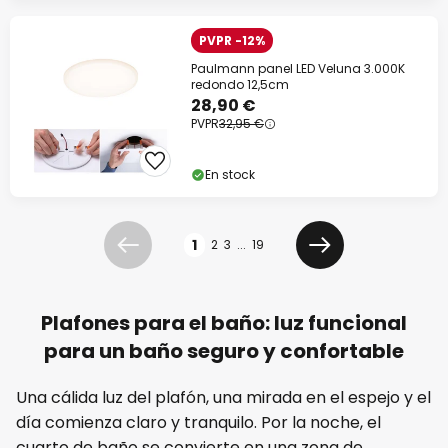
PVPR -12%
Paulmann panel LED Veluna 3.000K
redondo 12,5cm
28,90 €
PVPR
32,95 €
En stock
Página
1
2
3
...
19
Anterior
Siguiente
Plafones para el baño: luz funcional
para un baño seguro y confortable
Una cálida luz del plafón, una mirada en el espejo y el
día comienza claro y tranquilo. Por la noche, el
cuarto de baño se convierte en una zona de