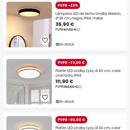
PVPR -23%
Lámpara LED de techo Lindby Medon,
Ø 38 cm, negra, IP44, metal
36,90 €
PVPR
47,90 €
En stock
PVPR -73,00 €
Plafón LED Lindby Lyss, Ø 40 cm, color
cromado, IP44
111,90 €
PVPR
184,90 €
En stock
PVPR -90,00 €
Plafón LED Lindby Lyss, Ø 34 cm, color