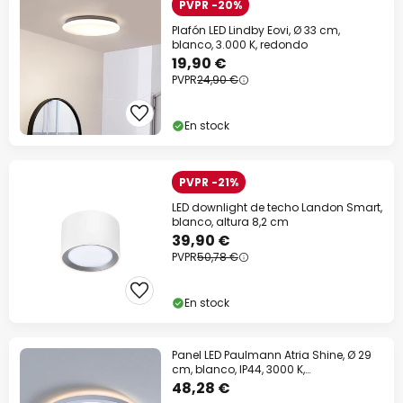
PVPR -20%
Plafón LED Lindby Eovi, Ø 33 cm,
blanco, 3.000 K, redondo
19,90 €
PVPR
24,90 €
En stock
PVPR -21%
LED downlight de techo Landon Smart,
blanco, altura 8,2 cm
39,90 €
PVPR
50,78 €
En stock
Panel LED Paulmann Atria Shine, Ø 29
cm, blanco, IP44, 3000 K,
encendido/apagado
48,28 €