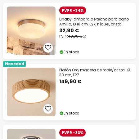
PVPR -34%
Lindby lámpara de techo para baño
Amilia, Ø 18 cm, E27, níquel, cristal
32,90 €
PVPR
49,90 €
En stock
Novedad
Plafón Oro, madera de roble/cristal, Ø
38 cm, E27
149,90 €
En stock
PVPR -33%