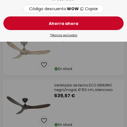
Código descuento:
WOW
Copiar
En stock
Ahorra ahora
Ventilador de techo ECO GENUINO,
cromo/madera clara, Ø 122 cm,
*Marcas excluidas
silencioso
588,73 €
En stock
Ventilador de techo ECO GENUINO
negro/nogal, Ø 152 cm, silencioso
639,57 €
En stock