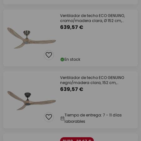
Ventilador de techo ECO GENUINO,
cromo/madera clara, Ø 152 cm,
silencioso
639,57 €
En stock
Ventilador de techo ECO GENUINO
negro/madera clara, 152 cm,
silencioso
639,57 €
Tiempo de entrega: 7 - 11 días
laborables