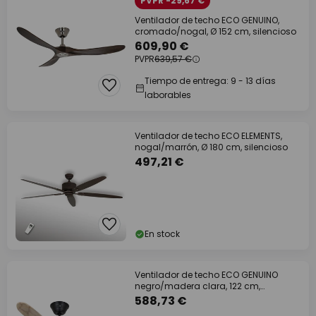
PVPR -29,67 €
Ventilador de techo ECO GENUINO,
cromado/nogal, Ø 152 cm, silencioso
609,90 €
PVPR
639,57 €
Tiempo de entrega: 9 - 13 días
laborables
Ventilador de techo ECO ELEMENTS,
nogal/marrón, Ø 180 cm, silencioso
497,21 €
En stock
Ventilador de techo ECO GENUINO
negro/madera clara, 122 cm,
silencioso
588,73 €