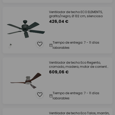
Ventilador de techo ECO ELEMENTS,
grafito/negro, Ø 132 cm, silencioso
426,04 €
Tiempo de entrega: 7 - 11 días
laborables
Ventilador de techo Eco Regento,
cromado, madera, motor de corriente
continua,
609,06 €
Tiempo de entrega: 7 - 11 días
laborables
Ventilador de techo Eco Talos, marrón,