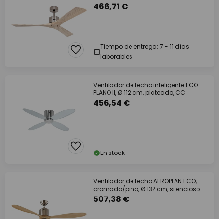
remoto
466,71 €
Tiempo de entrega: 7 - 11 días
laborables
Ventilador de techo inteligente ECO
PLANO II, Ø 112 cm, plateado, CC
456,54 €
En stock
Ventilador de techo AEROPLAN ECO,
cromado/pino, Ø 132 cm, silencioso
507,38 €