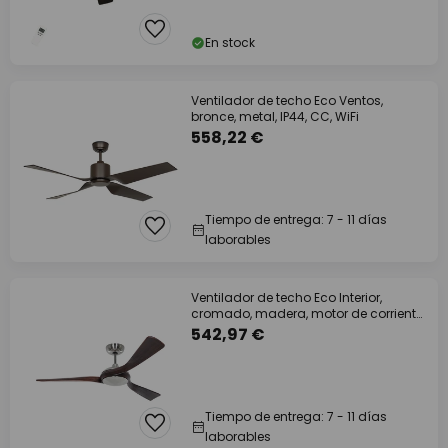
En stock
Ventilador de techo Eco Ventos,
bronce, metal, IP44, CC, WiFi
558,22 €
Tiempo de entrega: 7 - 11 días
laborables
Ventilador de techo Eco Interior,
cromado, madera, motor de corriente
continua,
542,97 €
Tiempo de entrega: 7 - 11 días
laborables