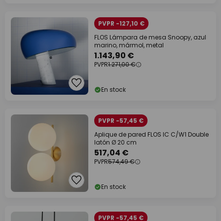
PVPR -127,10 €
FLOS Lámpara de mesa Snoopy, azul
marino, mármol, metal
1.143,90 €
PVPR
1.271,00 €
En stock
PVPR -57,45 €
Aplique de pared FLOS IC C/W1 Double
latón Ø 20 cm
517,04 €
PVPR
574,49 €
En stock
PVPR -57,45 €