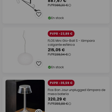
887,67 €
PVPR
986,30 €
En stock
PVPR -23,89 €
FLOS Mini Glo-Ball S - lámpara
colgante esférica
215,05 €
PVPR
238,94 €
En stock
PVPR -35,59 €
Flos Bon Jour unplugged lámpara de
mesa batería
320,29 €
PVPR
355,88 €