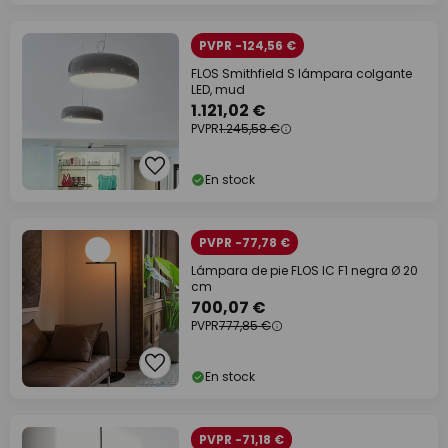
PVPR -124,56 €
FLOS Smithfield S lámpara colgante
LED, mud
1.121,02 €
PVPR
1.245,58 €
En stock
PVPR -77,78 €
Lámpara de pie FLOS IC F1 negra Ø 20
cm
700,07 €
PVPR
777,85 €
En stock
PVPR -71,18 €