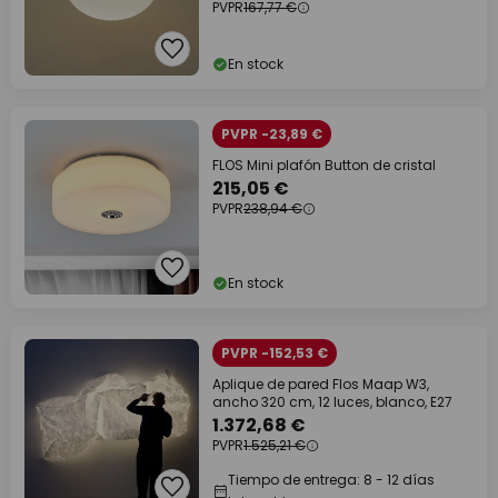
PVPR
167,77 €
En stock
PVPR -23,89 €
FLOS Mini plafón Button de cristal
215,05 €
PVPR
238,94 €
En stock
PVPR -152,53 €
Aplique de pared Flos Maap W3,
ancho 320 cm, 12 luces, blanco, E27
1.372,68 €
PVPR
1.525,21 €
Tiempo de entrega: 8 - 12 días