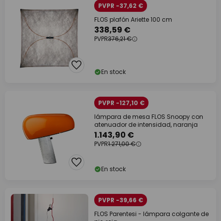
PVPR -37,62 €
FLOS plafón Ariette 100 cm
338,59 €
PVPR
376,21 €
En stock
PVPR -127,10 €
lámpara de mesa FLOS Snoopy con
atenuador de intensidad, naranja
1.143,90 €
PVPR
1.271,00 €
En stock
PVPR -39,66 €
FLOS Parentesi - lámpara colgante de