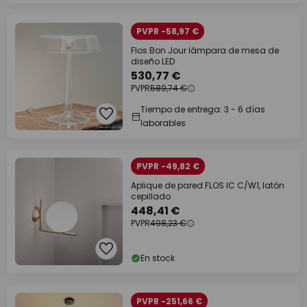
PVPR -58,97 €
Flos Bon Jour lámpara de mesa de
diseño LED
530,77 €
PVPR
589,74 €
Tiempo de entrega: 3 - 6 días
laborables
PVPR -49,82 €
Aplique de pared FLOS IC C/W1, latón
cepillado
448,41 €
PVPR
498,23 €
En stock
PVPR -251,66 €