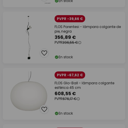
En stock
PVPR -39,66 €
FLOS Parentesi - lámpara colgante de
pie, negra
356,89 €
PVPR
396,55 €
En stock
PVPR -67,62 €
FLOS Glo-Ball - lámpara colgante
esférica 45 cm
608,55 €
PVPR
676,17 €
En stock