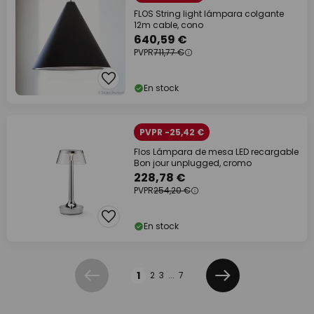
FLOS String light lámpara colgante
12m cable, cono
640,59 €
PVPR
711,77 €
En stock
PVPR -25,42 €
Flos Lámpara de mesa LED recargable
Bon jour unplugged, cromo
228,78 €
PVPR
254,20 €
En stock
Página
1
2
3
...
7
Anterior
Siguiente