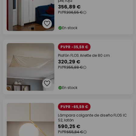
pie, roja
356,89 €
PVPR
396,55 €
En stock
PVPR -35,59 €
Plafón FLOS Ariette de 80 cm
320,29 €
PVPR
355,88 €
En stock
PVPR -65,59 €
Lámpara colgante de diseño FLOS IC
S2, latón
590,25 €
PVPR
655,84 €