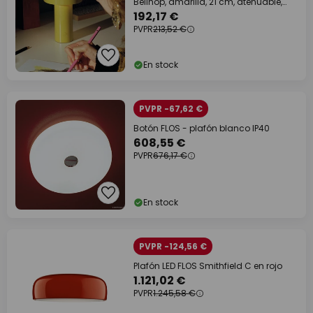
Bellhop, amarilla, 21 cm, atenuable,
IP54
192,17 €
PVPR
213,52 €
En stock
PVPR -67,62 €
Botón FLOS - plafón blanco IP40
608,55 €
PVPR
676,17 €
En stock
PVPR -124,56 €
Plafón LED FLOS Smithfield C en rojo
1.121,02 €
PVPR
1.245,58 €