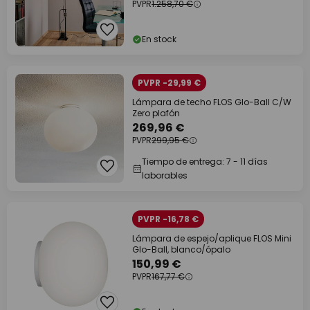
PVPR
1.258,70 €
En stock
PVPR -29,99 €
Lámpara de techo FLOS Glo-Ball C/W
Zero plafón
269,96 €
PVPR
299,95 €
Tiempo de entrega: 7 - 11 días
laborables
PVPR -16,78 €
Lámpara de espejo/aplique FLOS Mini
Glo-Ball, blanco/ópalo
150,99 €
PVPR
167,77 €