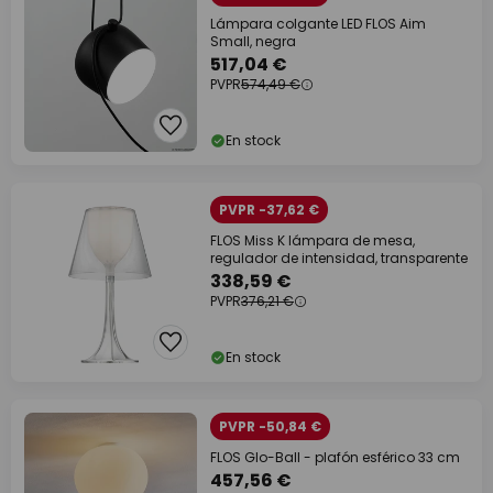
Lámpara colgante LED FLOS Aim
Small, negra
517,04 €
PVPR
574,49 €
En stock
PVPR -37,62 €
FLOS Miss K lámpara de mesa,
regulador de intensidad, transparente
338,59 €
PVPR
376,21 €
En stock
PVPR -50,84 €
FLOS Glo-Ball - plafón esférico 33 cm
457,56 €