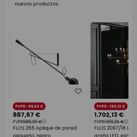
nuevos productos.
PVPR -98,63 €
PVPR -189,13 €
887,67 €
1.702,13 €
PVPR
986,30 €
PVPR
1.891,26 €
FLOS 265 Aplique de pared
FLOS 2097/18 Lá
pequeño, negro
araña LED, esmeri