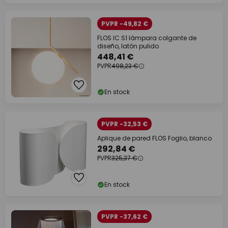
PVPR -49,82 €
FLOS IC S1 lámpara colgante de
diseño, latón pulido
448,41 €
PVPR
498,23 €
En stock
PVPR -32,53 €
Aplique de pared FLOS Foglio, blanco
292,84 €
PVPR
325,37 €
En stock
PVPR -37,62 €