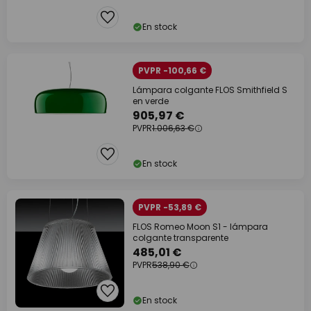
En stock
PVPR -100,66 €
Lámpara colgante FLOS Smithfield S
en verde
905,97 €
PVPR
1.006,63 €
En stock
PVPR -53,89 €
FLOS Romeo Moon S1 - lámpara
colgante transparente
485,01 €
PVPR
538,90 €
En stock