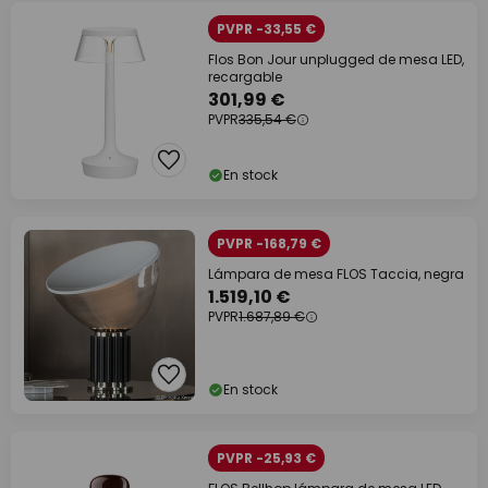
PVPR -33,55 €
Flos Bon Jour unplugged de mesa LED,
recargable
301,99 €
PVPR
335,54 €
En stock
PVPR -168,79 €
Lámpara de mesa FLOS Taccia, negra
1.519,10 €
PVPR
1.687,89 €
En stock
PVPR -25,93 €