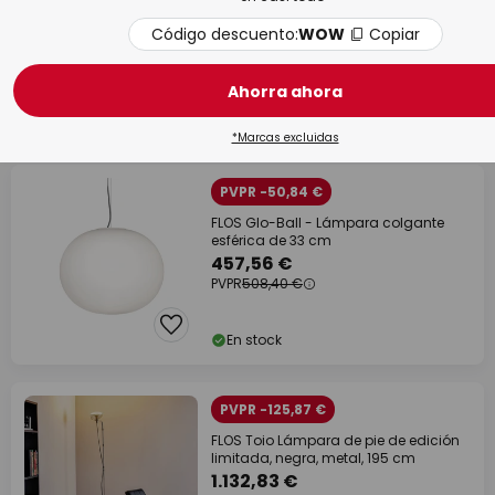
Lámpara de mesa LED recargable Flos
Bellhop, roja, 21 cm, atenuable, IP54
Código descuento:
WOW
Copiar
192,17 €
PVPR
213,52 €
Ahorra ahora
En stock
*Marcas excluidas
PVPR -50,84 €
FLOS Glo-Ball - Lámpara colgante
esférica de 33 cm
457,56 €
PVPR
508,40 €
En stock
PVPR -125,87 €
FLOS Toio Lámpara de pie de edición
limitada, negra, metal, 195 cm
1.132,83 €