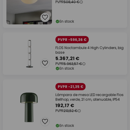
PVPR
508,40 €
En stock
PVPR -596,36 €
FLOS Noctambule 4 High Cylinders, big
base
5.367,21 €
PVPR
5.963,57 €
En stock
PVPR -21,35 €
Lámpara de mesa LED recargable Flos
Bellhop, verde, 21 cm, atenuable, IP54
192,17 €
PVPR
213,52 €
En stock