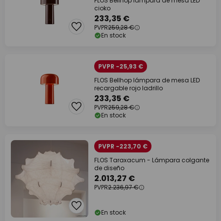
FLOS Bellhop lámpara de mesa LED
cioko
233,35 €
PVPR
259,28 €
En stock
PVPR -25,93 €
FLOS Bellhop lámpara de mesa LED
recargable rojo ladrillo
233,35 €
PVPR
259,28 €
En stock
PVPR -223,70 €
FLOS Taraxacum - Lámpara colgante
de diseño
2.013,27 €
PVPR
2.236,97 €
En stock