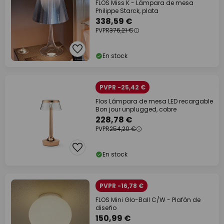
FLOS Miss K - Lámpara de mesa
Philippe Starck, plata
338,59 €
PVPR
376,21 €
En stock
PVPR -25,42 €
Flos Lámpara de mesa LED recargable
Bon jour unplugged, cobre
228,78 €
PVPR
254,20 €
En stock
PVPR -16,78 €
FLOS Mini Glo-Ball C/W - Plafón de
diseño
150,99 €