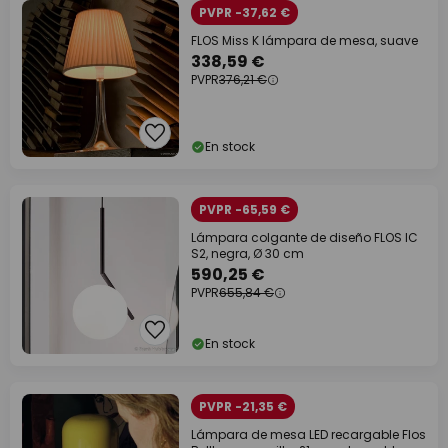
PVPR -37,62 €
FLOS Miss K lámpara de mesa, suave
338,59 €
PVPR
376,21 €
En stock
PVPR -65,59 €
Lámpara colgante de diseño FLOS IC
S2, negra, Ø 30 cm
590,25 €
PVPR
655,84 €
En stock
PVPR -21,35 €
Lámpara de mesa LED recargable Flos