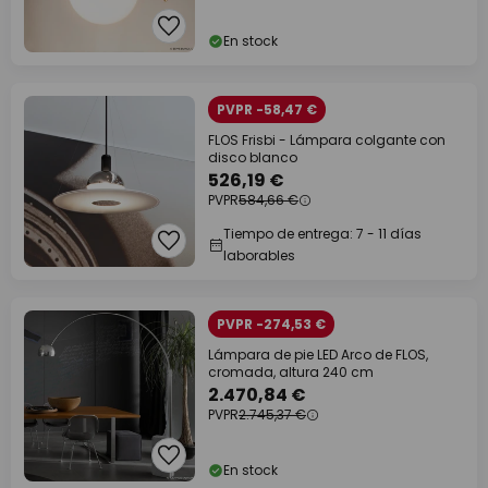
En stock
PVPR -58,47 €
FLOS Frisbi - Lámpara colgante con
disco blanco
526,19 €
PVPR
584,66 €
Tiempo de entrega: 7 - 11 días
laborables
PVPR -274,53 €
Lámpara de pie LED Arco de FLOS,
cromada, altura 240 cm
2.470,84 €
PVPR
2.745,37 €
En stock