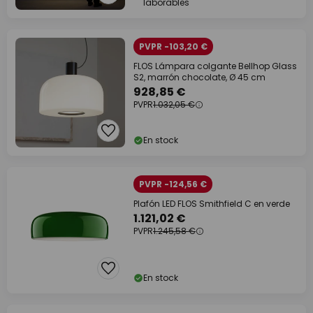
laborables
PVPR -103,20 €
FLOS Lámpara colgante Bellhop Glass
S2, marrón chocolate, Ø 45 cm
928,85 €
PVPR
1.032,05 €
En stock
PVPR -124,56 €
Plafón LED FLOS Smithfield C en verde
1.121,02 €
PVPR
1.245,58 €
En stock