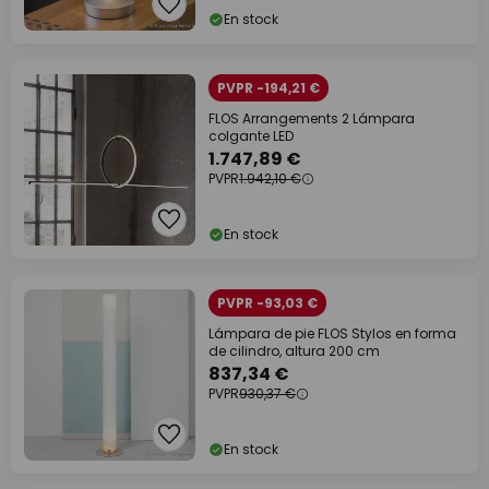
En stock
PVPR -194,21 €
FLOS Arrangements 2 Lámpara
colgante LED
1.747,89 €
PVPR
1.942,10 €
En stock
PVPR -93,03 €
Lámpara de pie FLOS Stylos en forma
de cilindro, altura 200 cm
837,34 €
PVPR
930,37 €
En stock