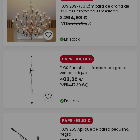
FLOS 2097/30 Lámpara de araña de
30 luces cromada esmerilada
2.264,93 €
PVPR
2.516,59 €
En stock
PVPR -44,74 €
FLOS Parentesi - lámpara colgante
vertical, níquel
402,65 €
PVPR
447,39 €
En stock
PVPR -98,63 €
FLOS 265 Aplique de pared pequeño,
negro