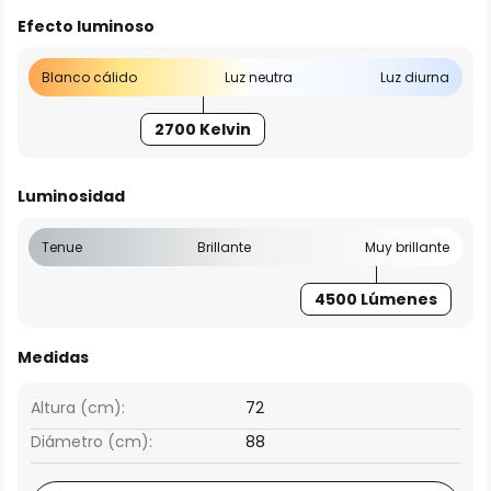
Efecto luminoso
Blanco cálido
Luz neutra
Luz diurna
2700 Kelvin
Luminosidad
Tenue
Brillante
Muy brillante
4500 Lúmenes
Medidas
Altura (cm):
72
Diámetro (cm):
88