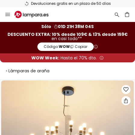
Devoluciones gratis en un plazo de 50 días
Ir
al
contenido
ar
Sólo
01D 21H 38M 03S
DESCUENTO EXTRA: 10% desde 109€ & 13% desde 159€
en casi todo**
Código:
WOW
Copiar
WOW Week:
Hasta el 70% dto.
Lámparas de araña
Saltar
al
final
de
la
galería
de