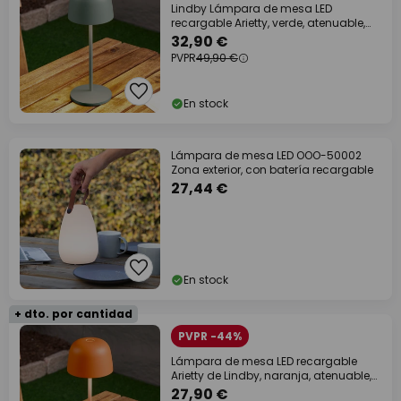
Lindby Lámpara de mesa LED
recargable Arietty, verde, atenuable,
IP65
32,90 €
PVPR
49,90 €
En stock
Lámpara de mesa LED OOO-50002
Zona exterior, con batería recargable
27,44 €
En stock
+ dto. por cantidad
PVPR -44%
Lámpara de mesa LED recargable
Arietty de Lindby, naranja, atenuable,
IP65
27,90 €