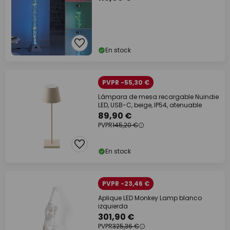
En stock
PVPR -55,30 €
Lámpara de mesa recargable Nuindie
LED, USB-C, beige, IP54, atenuable
89,90 €
PVPR
145,20 €
En stock
PVPR -23,46 €
Aplique LED Monkey Lamp blanco
izquierda
301,90 €
PVPR
325,36 €