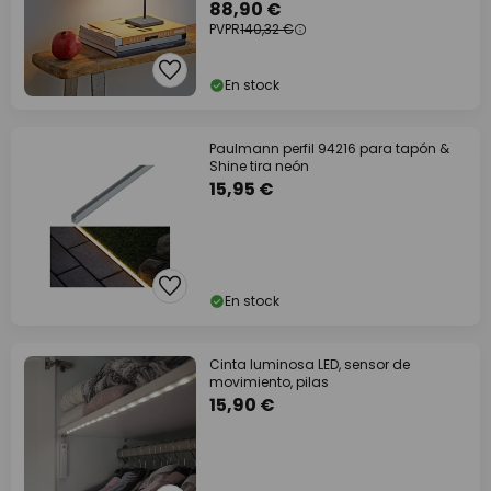
atenuable
88,90 €
PVPR
140,32 €
En stock
Paulmann perfil 94216 para tapón &
Shine tira neón
15,95 €
En stock
Cinta luminosa LED, sensor de
movimiento, pilas
15,90 €