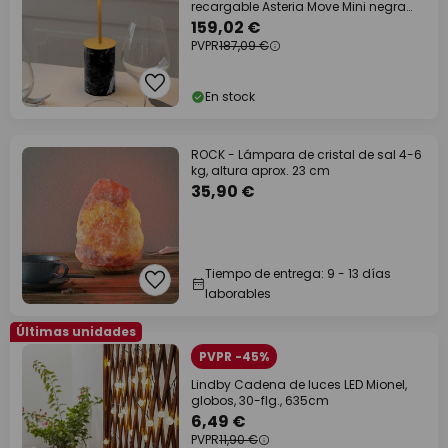
recargable Asteria Move Mini negra
26cm IP44
159,02 €
PVPR
187,09 €
En stock
ROCK - Lámpara de cristal de sal 4-6
kg, altura aprox. 23 cm
35,90 €
Tiempo de entrega: 9 - 13 días
laborables
Últimas unidades
PVPR -45%
Lindby Cadena de luces LED Mionel,
globos, 30-flg., 635cm
6,49 €
PVPR
11,90 €