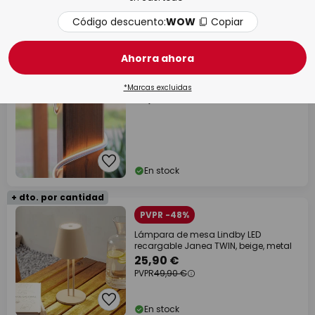
Código descuento:
WOW
Copiar
En stock
Ahorra ahora
Paulmann SimpLED Tira, IP65 3.000 K,
5m
*Marcas excluidas
57,95 €
En stock
+ dto. por cantidad
PVPR -48%
Lámpara de mesa Lindby LED
recargable Janea TWIN, beige, metal
25,90 €
PVPR
49,90 €
En stock