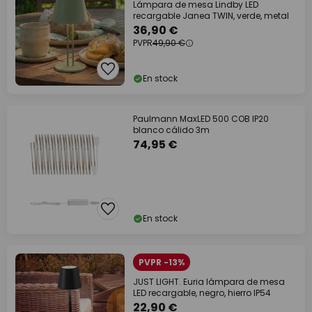
Lámpara de mesa Lindby LED
recargable Janea TWIN, verde, metal
36,90 €
PVPR
49,90 €
En stock
Paulmann MaxLED 500 COB IP20
blanco cálido 3m
74,95 €
En stock
PVPR -13%
JUST LIGHT. Euria lámpara de mesa
LED recargable, negro, hierro IP54
22,90 €