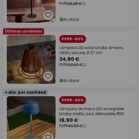
PVPR
26,38 €
En stock
Últimas unidades
PVPR -50%
Lámpara LED solar Lindby Amaria,
ratán, oscura, Ø 27 cm
34,90 €
PVPR
69,90 €
En stock
+ dto. por cantidad
PVPR -60%
Lámpara de mesa LED recargable
Lindby Arietty, azul, atenuable, IP65
19,90 €
PVPR
49,90 €