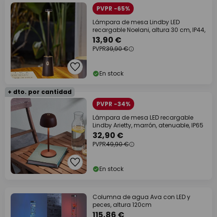
PVPR -65%
Lámpara de mesa Lindby LED
recargable Noelani, altura 30 cm, IP44,
13,90 €
PVPR
39,90 €
En stock
+ dto. por cantidad
PVPR -34%
Lámpara de mesa LED recargable
Lindby Arietty, marrón, atenuable, IP65
32,90 €
PVPR
49,90 €
En stock
Columna de agua Ava con LED y
peces, altura 120cm
115,86 €