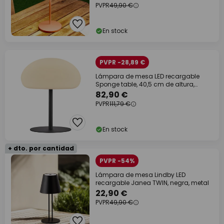
PVPR
49,90 €
En stock
PVPR -28,89 €
Lámpara de mesa LED recargable
Sponge table, 40,5 cm de altura,
negra
82,90 €
PVPR
111,79 €
En stock
+ dto. por cantidad
PVPR -54%
Lámpara de mesa Lindby LED
recargable Janea TWIN, negra, metal
22,90 €
PVPR
49,90 €