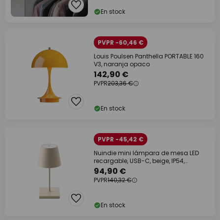
En stock
PVPR -60,46 €
Louis Poulsen Panthella PORTABLE 160
V3, naranja opaco
142,90 €
PVPR
203,36 €
En stock
PVPR -45,42 €
Nuindie mini lámpara de mesa LED
recargable, USB-C, beige, IP54,
atenuable
94,90 €
PVPR
140,32 €
En stock