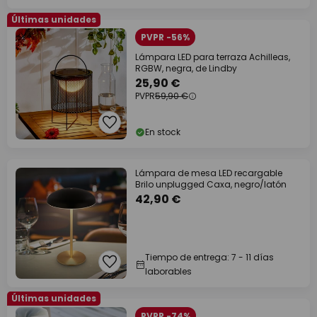
Últimas unidades
PVPR -56%
Lámpara LED para terraza Achilleas,
RGBW, negra, de Lindby
25,90 €
PVPR
59,90 €
En stock
Lámpara de mesa LED recargable
Brilo unplugged Caxa, negro/latón
42,90 €
Tiempo de entrega: 7 - 11 días
laborables
Últimas unidades
PVPR -74%