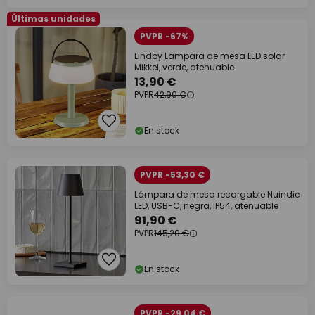
Últimas unidades
PVPR -67%
Lindby Lámpara de mesa LED solar
Mikkel, verde, atenuable
13,90 €
PVPR
42,90 €
En stock
PVPR -53,30 €
Lámpara de mesa recargable Nuindie
LED, USB-C, negra, IP54, atenuable
91,90 €
PVPR
145,20 €
En stock
PVPR -29,04 €