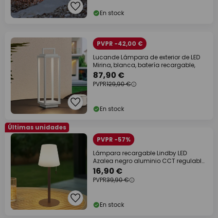
En stock
PVPR -42,00 €
Lucande Lámpara de exterior de LED
Mirina, blanca, batería recargable,
87,90 €
PVPR
129,90 €
En stock
Últimas unidades
PVPR -57%
Lámpara recargable Lindby LED
Azalea negro aluminio CCT regulable
en altura
16,90 €
PVPR
39,90 €
En stock