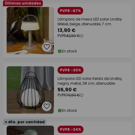
Últimas unidades
PVPR -67%
Lámpara de mesa LED solar Lindby
Mikkel, beige, atenuable, 7 cm
13,90 €
PVPR
42,90 €
En stock
PVPR -30%
Lámpara LED solar Kelda de Lindby,
negra, metal, 38 cm, atenuable.
55,90 €
PVPR
79,90 €
En stock
+ dto. por cantidad
PVPR -34%