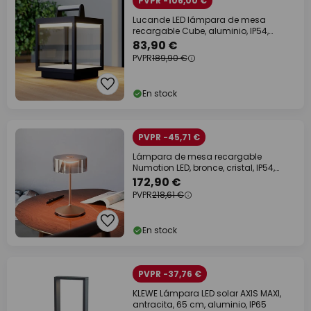
PVPR -106,00 €
Lucande LED lámpara de mesa
recargable Cube, aluminio, IP54,
atenuable
83,90 €
PVPR
189,90 €
En stock
PVPR -45,71 €
Lámpara de mesa recargable
Numotion LED, bronce, cristal, IP54,
atenuable
172,90 €
PVPR
218,61 €
En stock
PVPR -37,76 €
KLEWE Lámpara LED solar AXIS MAXI,
antracita, 65 cm, aluminio, IP65