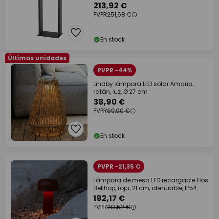
213,92 €
PVPR
251,68 €
En stock
Últimas unidades
PVPR -44%
Lindby lámpara LED solar Amaria,
ratán, luz, Ø 27 cm
38,90 €
PVPR
69,90 €
En stock
PVPR -21,35 €
Lámpara de mesa LED recargable Flos
Bellhop, roja, 21 cm, atenuable, IP54
192,17 €
PVPR
213,52 €