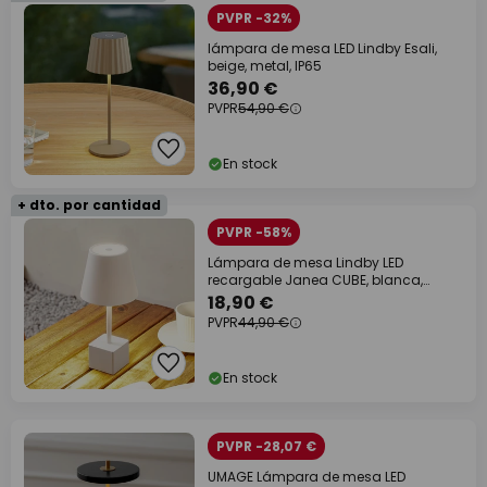
PVPR -32%
lámpara de mesa LED Lindby Esali,
beige, metal, IP65
36,90 €
PVPR
54,90 €
En stock
+ dto. por cantidad
PVPR -58%
Lámpara de mesa Lindby LED
recargable Janea CUBE, blanca,
metal
18,90 €
PVPR
44,90 €
En stock
PVPR -28,07 €
UMAGE Lámpara de mesa LED