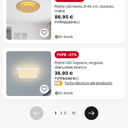
Plafón LED Heda, Ø 49 cm, dorado,
metal
86,90 €
PVPR
122,00 €
En stock
PVPR -27%
Plafón LED Sapana, angular,
atenuable, blanco
36,90 €
PVPR
50,83 €
Ficha técnica del producto
En stock
Página
1
2
3
...
10
Anterior
Siguiente