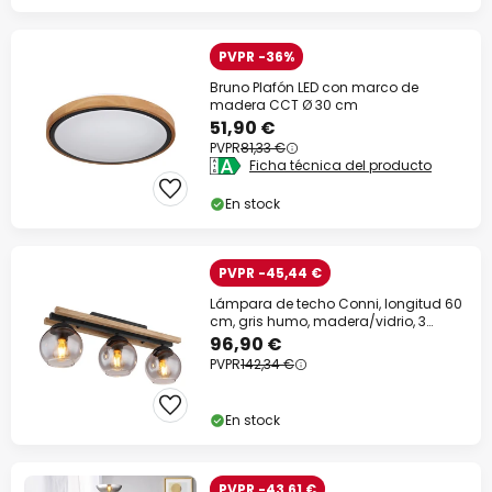
PVPR -36%
Bruno Plafón LED con marco de
madera CCT Ø 30 cm
51,90 €
PVPR
81,33 €
Ficha técnica del producto
En stock
PVPR -45,44 €
Lámpara de techo Conni, longitud 60
cm, gris humo, madera/vidrio, 3
luces.
96,90 €
PVPR
142,34 €
En stock
PVPR -43,61 €