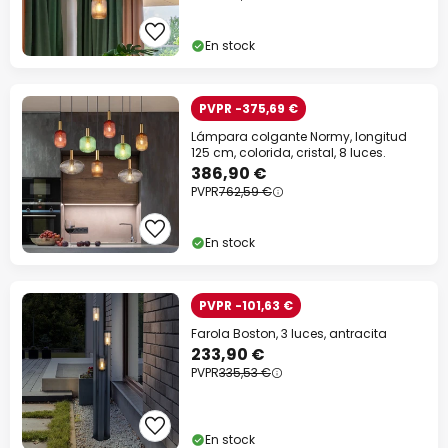
Código descuento:
WOW
Copiar
En stock
Ahorra ahora
PVPR -375,69 €
*Marcas excluidas
Lámpara colgante Normy, longitud
125 cm, colorida, cristal, 8 luces.
386,90 €
PVPR
762,59 €
En stock
PVPR -101,63 €
Farola Boston, 3 luces, antracita
233,90 €
PVPR
335,53 €
En stock