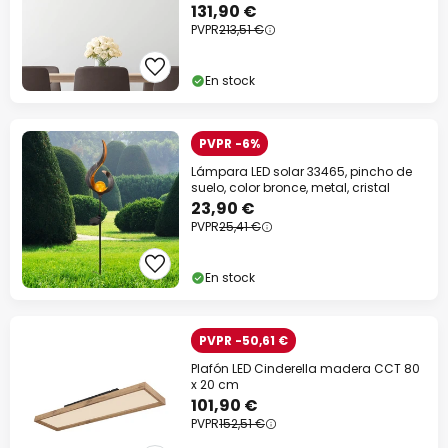
luces.
131,90 €
PVPR
213,51 €
En stock
PVPR -6%
Lámpara LED solar 33465, pincho de
suelo, color bronce, metal, cristal
23,90 €
PVPR
25,41 €
En stock
PVPR -50,61 €
Plafón LED Cinderella madera CCT 80
x 20 cm
101,90 €
PVPR
152,51 €