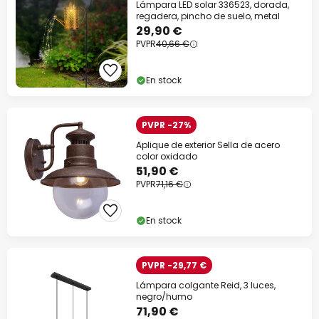
Lámpara LED solar 336523, dorada,
regadera, pincho de suelo, metal
29,90 €
PVPR
40,66 €
En stock
PVPR -27%
Aplique de exterior Sella de acero
color oxidado
51,90 €
PVPR
71,16 €
En stock
PVPR -29,77 €
Lámpara colgante Reid, 3 luces,
negro/humo
71,90 €