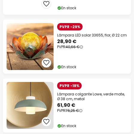
En stock
PVPR -29%
Lámpara LED solar 33655, flor, Ø 22 cm
28,90 €
PVPR
40,66 €
En stock
PVPR -18%
Lámpara colgante Lowe, verde mate,
Ø 38 cm, metal
61,90 €
PVPR
76,25 €
En stock