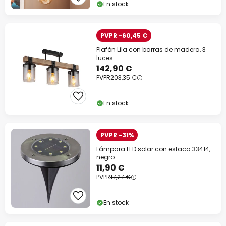
En stock
PVPR -60,45 €
Plafón Lila con barras de madera, 3
luces
142,90 €
PVPR
203,35 €
En stock
PVPR -31%
Lámpara LED solar con estaca 33414,
negro
11,90 €
PVPR
17,27 €
En stock