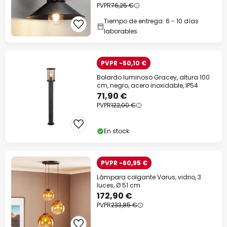
PVPR
76,25 €
Tiempo de entrega: 6 - 10 días
laborables
PVPR -50,10 €
Bolardo luminoso Gracey, altura 100
cm, negro, acero inoxidable, IP54
71,90 €
PVPR
122,00 €
En stock
PVPR -60,95 €
Lámpara colgante Varus, vidrio, 3
luces, Ø 51 cm
172,90 €
PVPR
233,85 €