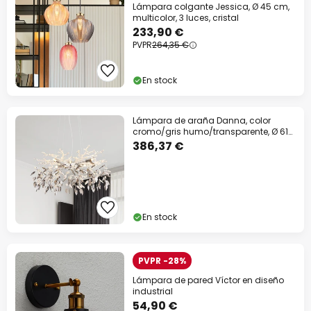
Lámpara colgante Jessica, Ø 45 cm,
multicolor, 3 luces, cristal
233,90 €
PVPR
264,35 €
En stock
Lámpara de araña Danna, color
cromo/gris humo/transparente, Ø 61
cm
386,37 €
En stock
PVPR -28%
Lámpara de pared Víctor en diseño
industrial
54,90 €