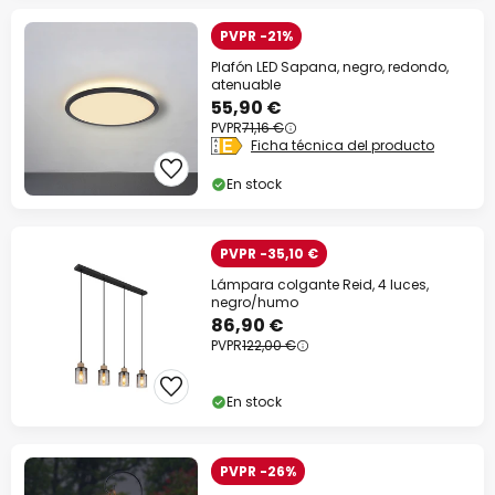
PVPR -21%
Plafón LED Sapana, negro, redondo,
atenuable
55,90 €
PVPR
71,16 €
Ficha técnica del producto
En stock
PVPR -35,10 €
Lámpara colgante Reid, 4 luces,
negro/humo
86,90 €
PVPR
122,00 €
En stock
PVPR -26%