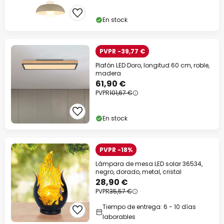
En stock
PVPR -39,77 €
Plafón LED Doro, longitud 60 cm, roble,
madera
61,90 €
PVPR
101,67 €
En stock
PVPR -18%
Lámpara de mesa LED solar 36534,
negro, dorado, metal, cristal
28,90 €
PVPR
35,57 €
Tiempo de entrega: 6 - 10 días
laborables