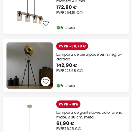
madera 4 luces
172,90 €
PVPR
254,19 €
En stock
PVPR -80,78 €
Lámpara de pie trípode Lenn, negro-
dorado
142,90 €
PVPR
223,68 €
En stock
PVPR -18%
Lámpara colgante Lowe, color arena
mate, Ø 38 cm, metal
61,90 €
PVPR
76,25 €