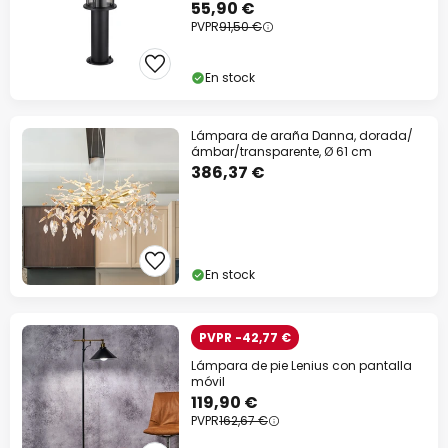
55,90 €
PVPR
91,50 €
En stock
Lámpara de araña Danna, dorada/
ámbar/transparente, Ø 61 cm
386,37 €
En stock
PVPR -42,77 €
Lámpara de pie Lenius con pantalla
móvil
119,90 €
PVPR
162,67 €