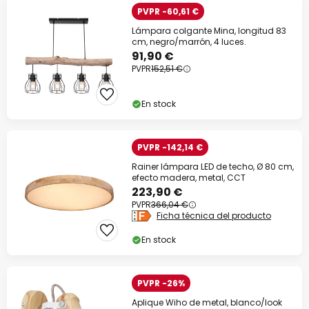
PVPR -60,61 €
Lámpara colgante Mina, longitud 83
cm, negro/marrón, 4 luces.
91,90 €
PVPR
152,51 €
En stock
PVPR -142,14 €
Rainer lámpara LED de techo, Ø 80 cm,
efecto madera, metal, CCT
223,90 €
PVPR
366,04 €
Ficha técnica del producto
En stock
PVPR -26%
Aplique Wiho de metal, blanco/look