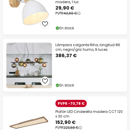
madera, 1 luz
29,90 €
PVPR
40,66 €
En stock
Lámpara colgante Riha, longitud 86
cm, negro/gris humo, 9 luces.
386,37 €
En stock
PVPR -70,78 €
Plafón LED Cinderella madera CCT 120
x 30 cm
152,90 €
PVPR
223,68 €