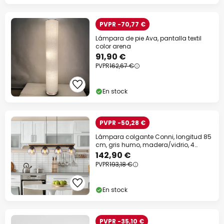
PVPR -70,77 €
Lámpara de pie Ava, pantalla textil
color arena
91,90 €
PVPR
162,67 €
En stock
PVPR -50,28 €
Lámpara colgante Conni, longitud 85
cm, gris humo, madera/vidrio, 4
luces.
142,90 €
PVPR
193,18 €
En stock
PVPR -35,10 €