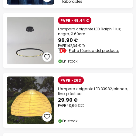
laborables
PVPR -45,44 €
Lámpara colgante LED Ralph, 1 luz,
negro, Ø 60cm
96,90 €
PVPR
142,34 €
Ficha técnica del producto
En stock
PVPR -26%
Lámpara colgante LED 33982, blanco,
lino, plástico
29,90 €
PVPR
40,66 €
En stock