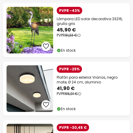
PVPR -43%
Lámpara LED solar decorativa 33216,
grulla gris
45,90 €
PVPR
81,33 €
En stock
PVPR -25%
Plafón para exterior Vranos, negro
mate, Ø 24 cm, aluminio
41,90 €
PVPR
55,91 €
En stock
PVPR -30,45 €