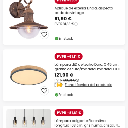
PVPR -36%
Aplique de exterior Linda, aspecto
oxidado vintage
51,90 €
PVPR
81,33 €
En stock
PVPR -61,11 €
Lámpara LED de techo Doro, Ø 45 cm,
grafito oscuro/madera, madera, CCT
121,90 €
PVPR
183,01 €
Ficha técnica del producto
En stock
PVPR -81,61 €
Lámpara colgante Florentina,
longitud 103 cm, gris humo, cristal, 4