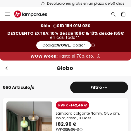
Devoluciones gratis en un plazo de 50 días
Ir
Cer
al
contenido
ar
Sólo
01D 19H 01M 07S
DESCUENTO EXTRA: 10% desde 109€ & 13% desde 159€
en casi todo**
Código:
WOW
Copiar
WOW Week:
Hasta el 70% dto.
Globo
550 Artículo/s
Filtro
Descuento extra
-10% EXTRA
desde 109 €
PVPR -142,46 €
Lámpara colgante Normy, Ø 55 cm,
-13% EXTRA.
desde 159 €
color, cristal, 3 luces.
182,90 €
PVPR
325,36 €
en casi todo*