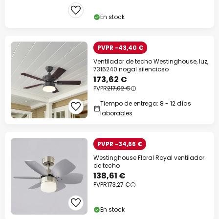
En stock
PVPR -43,40 €
Ventilador de techo Westinghouse, luz,
7316240 nogal silencioso
173,62 €
PVPR
217,02 €
Tiempo de entrega: 8 - 12 días
laborables
PVPR -34,66 €
Westinghouse Floral Royal ventilador
de techo
138,61 €
PVPR
173,27 €
En stock