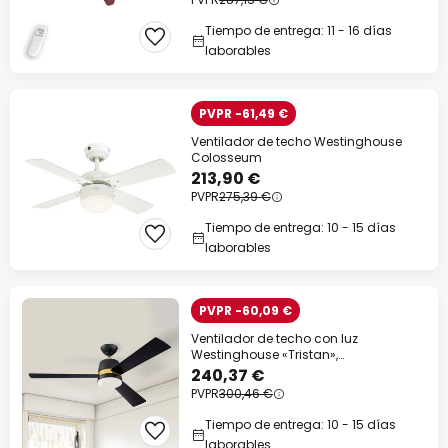
Tiempo de entrega: 11 - 16 días
laborables
PVPR -61,49 €
Ventilador de techo Westinghouse
Colosseum
213,90 €
PVPR
275,39 €
Tiempo de entrega: 10 - 15 días
laborables
PVPR -60,09 €
Ventilador de techo con luz
Westinghouse «Tristan»,
negro/madera
240,37 €
PVPR
300,46 €
Tiempo de entrega: 10 - 15 días
laborables