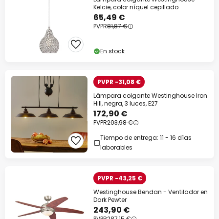
Kelcie, color níquel cepillado
65,49 €
PVPR
81,87 €
En stock
PVPR -31,08 €
Lámpara colgante Westinghouse Iron
Hill, negra, 3 luces, E27
172,90 €
PVPR
203,98 €
Tiempo de entrega: 11 - 16 días
laborables
PVPR -43,25 €
Westinghouse Bendan - Ventilador en
Dark Pewter
243,90 €
PVPR
287,15 €