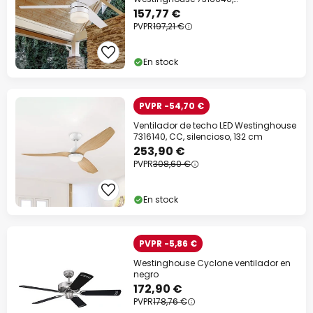
blanco/abedul, IP44
157,77 €
PVPR
197,21 €
En stock
PVPR -54,70 €
Ventilador de techo LED Westinghouse
7316140, CC, silencioso, 132 cm
253,90 €
PVPR
308,60 €
En stock
PVPR -5,86 €
Westinghouse Cyclone ventilador en
negro
172,90 €
PVPR
178,76 €