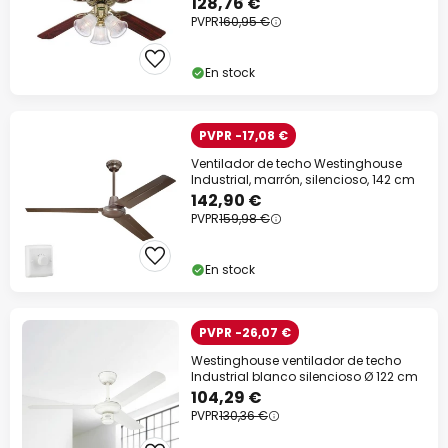
128,76 €
PVPR
160,95 €
En stock
PVPR -17,08 €
Ventilador de techo Westinghouse
Industrial, marrón, silencioso, 142 cm
142,90 €
PVPR
159,98 €
En stock
PVPR -26,07 €
Westinghouse ventilador de techo
Industrial blanco silencioso Ø 122 cm
104,29 €
PVPR
130,36 €