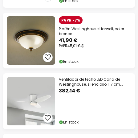
En stock
PVPR -7%
Plafón Westinghouse Harwell, color
bronce
41,90 €
PVPR
45,01 €
En stock
Ventilador de techo LED Carla de
Westinghouse, silencioso, 117 cm,
blanco
382,14 €
En stock