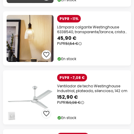
PVPR -11%
Lámpara colgante Westinghouse
6338540, transparente/bronce, cristal,
E27
45,90 €
PVPR
51,54 €
En stock
PVPR -7,08 €
Ventilador de techo Westinghouse
Industrial, plateado, silencioso, 142 cm
152,90 €
PVPR
159,98 €
En stock