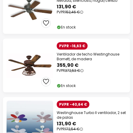
Nevada, silencioso, nogal/cerezo
131,90 €
PVPR
152,46 €
En stock
PVPR -16,63 €
Ventilador de techo Westinghouse
Barnett, de madera
355,90 €
PVPR
372,53 €
En stock
PVPR -40,64 €
Westinghouse Turbo II ventilador, 2 set
de palas
131,90 €
PVPR
172,54 €