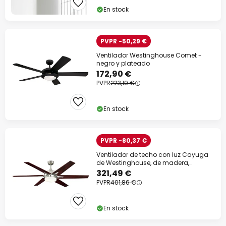
En stock
PVPR -50,29 €
Ventilador Westinghouse Comet -
negro y plateado
172,90 €
PVPR
223,19 €
En stock
PVPR -80,37 €
Ventilador de techo con luz Cayuga
de Westinghouse, de madera,
silencioso
321,49 €
PVPR
401,86 €
En stock