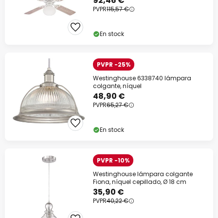
92,46 €
PVPR
115,57 €
En stock
PVPR -25%
Westinghouse 6338740 lámpara
colgante, níquel
48,90 €
PVPR
65,27 €
En stock
PVPR -10%
Westinghouse lámpara colgante
Fiona, níquel cepillado, Ø 18 cm
35,90 €
PVPR
40,22 €