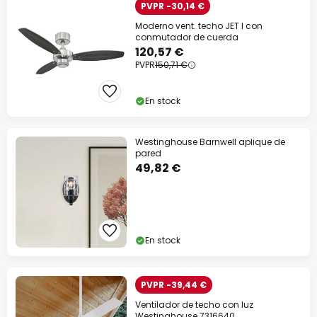
PVPR -30,14 €
Moderno vent. techo JET I con
conmutador de cuerda
120,57 €
PVPR
150,71 €
En stock
Westinghouse Barnwell aplique de
pared
49,82 €
En stock
PVPR -39,44 €
Ventilador de techo con luz
Westinghouse 7316640,