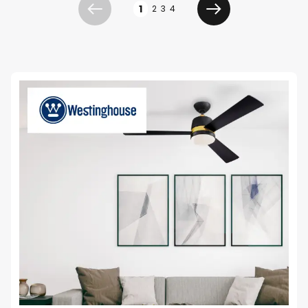
Página
1
2
3
4
Anterior
Siguiente