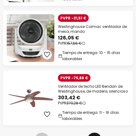
PVPR -31,51 €
Westinghouse Cormac ventilador de
mesa, mando
126,05 €
PVPR
157,56 €
Tiempo de entrega: 10 - 15 días
laborables
PVPR -75,86 €
Ventilador de techo LED Bendan de
Westinghouse, de madera, silencioso
303,42 €
PVPR
379,28 €
Tiempo de entrega: 11 - 16 días
laborables