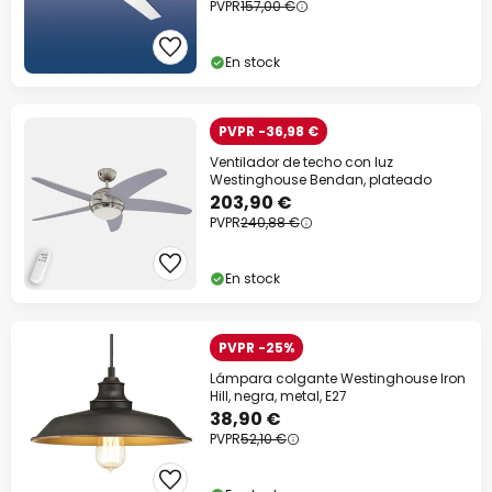
PVPR
157,00 €
En stock
PVPR -36,98 €
Ventilador de techo con luz
Westinghouse Bendan, plateado
203,90 €
PVPR
240,88 €
En stock
PVPR -25%
Lámpara colgante Westinghouse Iron
Hill, negra, metal, E27
38,90 €
PVPR
52,10 €