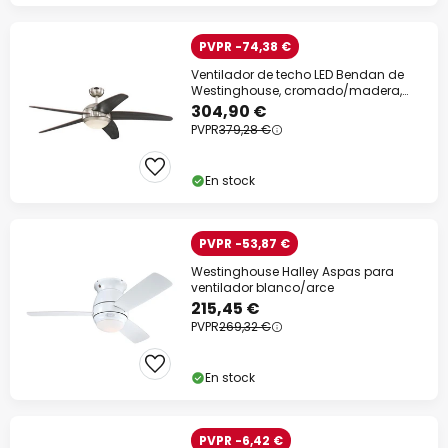
PVPR -74,38 €
Ventilador de techo LED Bendan de
Westinghouse, cromado/madera,
silencioso
304,90 €
PVPR
379,28 €
En stock
PVPR -53,87 €
Westinghouse Halley Aspas para
ventilador blanco/arce
215,45 €
PVPR
269,32 €
En stock
PVPR -6,42 €