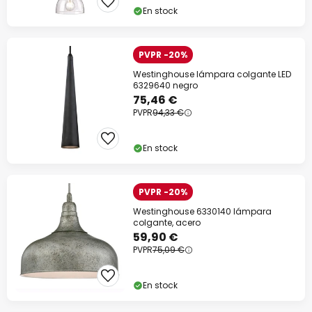
En stock
PVPR -20%
Westinghouse lámpara colgante LED
6329640 negro
75,46 €
PVPR
94,33 €
En stock
PVPR -20%
Westinghouse 6330140 lámpara
colgante, acero
59,90 €
PVPR
75,09 €
En stock