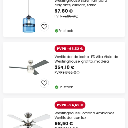
Westinghouse Soren lámpara
colgante, cilindro, zafiro
57,80 €
PVPR
72,26 €
En stock
PVPR -63,52 €
Ventilador de techo LED Alta Vista de
Westinghouse, grafito, madera
254,10 €
PVPR
317,62 €
En stock
PVPR -24,62 €
Westinghouse Portland Ambiance
Ventilador con luz
98,50 €