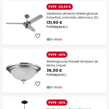
PVPR -23,43 €
Ventilador de techo Westinghouse
Industrial, cromado, silencioso, 122
cm
131,90 €
PVPR
155,33 €
En stock
PVPR -20%
Westinghouse Harwell lámpara de
techo, níquel
36,00 €
PVPR
45,01 €
En stock
PVPR -20%