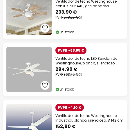
Ventilador de techo Westinghouse
con luz 7316440, gris bahama
Código descuento:
WOW
Copiar
233,90 €
PVPR
278,25 €
Ahorra ahora
En stock
*Marcas excluidas
PVPR -68,85 €
Ventilador de techo LED Bendan de
Westinghouse, blanco, silencioso
294,90 €
PVPR
363,75 €
En stock
PVPR -4,10 €
Ventilador de techo Westinghouse
Industrial, blanco, silencioso, Ø 142 cm
152,90 €