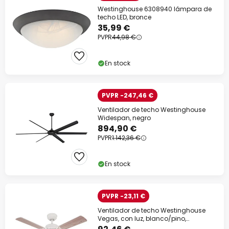
Westinghouse 6308940 lámpara de
techo LED, bronce
35,99 €
PVPR
44,98 €
En stock
PVPR -247,46 €
Ventilador de techo Westinghouse
Widespan, negro
894,90 €
PVPR
1.142,36 €
En stock
PVPR -23,11 €
Ventilador de techo Westinghouse
Vegas, con luz, blanco/pino,
silencioso