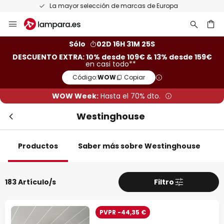
Devoluciones gratis en un plazo de 50 días
Ir
Cer
al
contenido
ar
Sólo
02D 16H 31M 24S
DESCUENTO EXTRA: 10% desde 109€ & 13% desde 159€
en casi todo**
Código:
WOW
Copiar
WOW Week:
Hasta el 70% dto.
Westinghouse
Productos
Saber más sobre Westinghouse
Descuento extra
-10% EXTRA
desde 109 €
183 Artículo/s
Filtro
-13% EXTRA.
desde 159 €
PVPR -44,35 €
en casi todo*