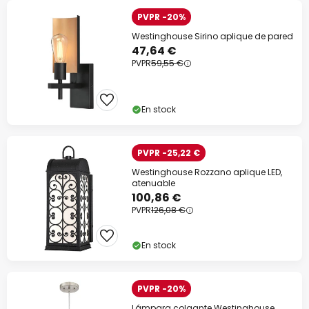
PVPR -20%
Westinghouse Sirino aplique de pared
47,64 €
PVPR
59,55 €
En stock
PVPR -25,22 €
Westinghouse Rozzano aplique LED,
atenuable
100,86 €
PVPR
126,08 €
En stock
PVPR -20%
Lámpara colgante Westinghouse