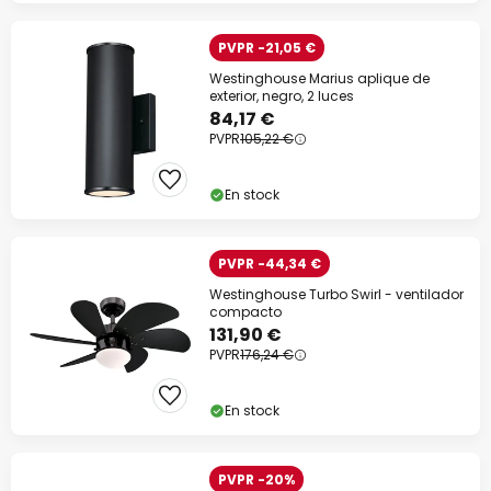
PVPR -21,05 €
Westinghouse Marius aplique de
exterior, negro, 2 luces
84,17 €
PVPR
105,22 €
En stock
PVPR -44,34 €
Westinghouse Turbo Swirl - ventilador
compacto
131,90 €
PVPR
176,24 €
En stock
PVPR -20%