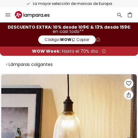
La mayor selección de marcas de Europa
Ir
al
contenido
ar
DESCUENTO EXTRA: 10% desde 109€ & 13% desde 159€
en casi todo**
Código:
WOW
Copiar
WOW Week:
Hasta el 70% dto.
Lámparas colgantes
Saltar
al
final
de
la
galería
de
imágenes