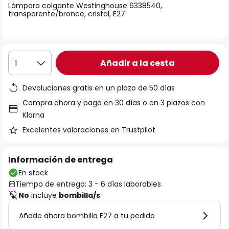
Lámpara colgante Westinghouse 6338540,
galería
transparente/bronce, cristal, E27
de
imágenes
Añadir a la cesta
1
Devoluciones gratis en un plazo de 50 días
Compra ahora y paga en 30 días o en 3 plazos con
Klarna
Excelentes valoraciones en Trustpilot
Información de entrega
En stock
Tiempo de entrega: 3 - 6 días laborables
No
incluye
bombilla/s
Añade ahora bombilla E27 a tu pedido