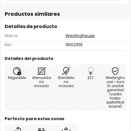
Productos similares
Detalles de producto
Marca
Westinghouse
Ref.:
9602355
Detalles del producto
Regulable
Atenuador
Bombilla
E27
Westingho
no
no
use – kuni
incluido
incluida
10 aastat
garantiid
(vaata
tootja
spetsifikat
sioone)
Perfecto para estas zonas