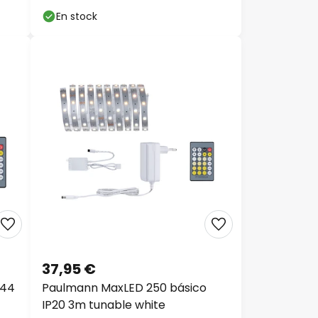
En stock
37,95 €
P44
Paulmann MaxLED 250 básico
IP20 3m tunable white