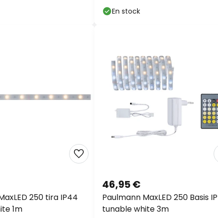
En stock
46,95 €
axLED 250 tira IP44
Paulmann MaxLED 250 Basis I
ite 1m
tunable white 3m