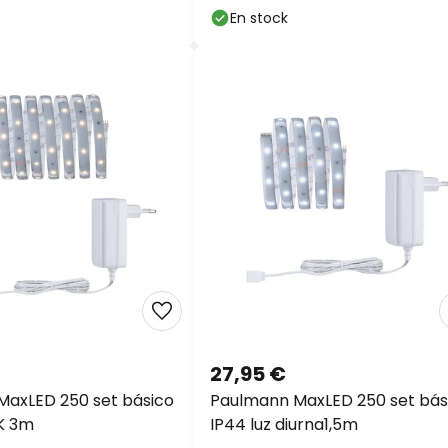
En stock
27,95 €
axLED 250 set básico
Paulmann MaxLED 250 set bás
K 3m
IP44 luz diurna1,5m