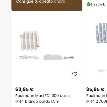
Consigue tu apetito ahora
CCT
En stock
63,95 €
35,95 €
Paulmann MaxLED 1000 basic
Paulmann M
IP44 blanco cálido 1,5m
IP44 2.700