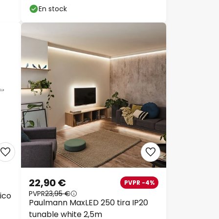
En stock
22,90 €
PVPR -4%
PVPR
23,95 €
ico
Paulmann MaxLED 250 tira IP20
tunable white 2,5m