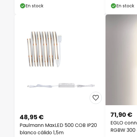
En stock
En stock
71,90 €
48,95 €
EGLO conne
Paulmann MaxLED 500 COB IP20
RGBW 300
blanco cálido 1,5m