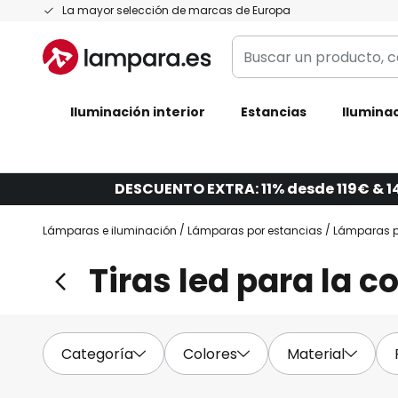
Ir
La mayor selección de marcas de Europa
al
Buscar
contenido
un
producto,
Iluminación interior
categoría,
Estancias
Iluminac
marca...
DESCUENTO EXTRA: 11% desde 119€ & 1
Lámparas e iluminación
Lámparas por estancias
Lámparas p
Tiras led para la c
Categoría
Colores
Material