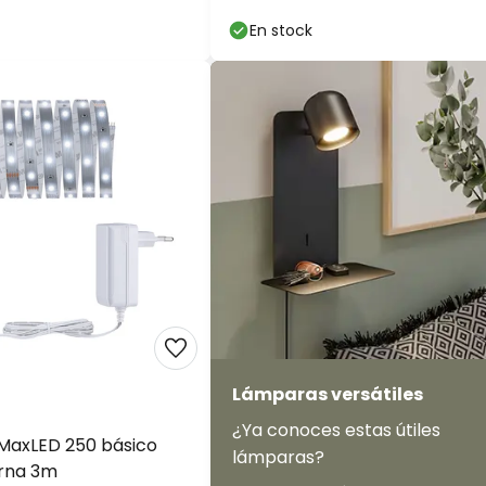
En stock
Lámparas versátiles
¿Ya conoces estas útiles
MaxLED 250 básico
lámparas?
urna 3m