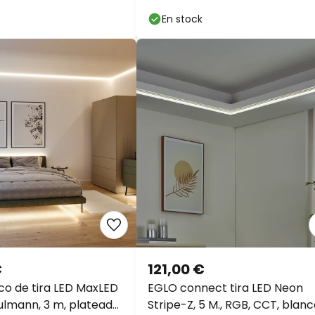
En stock
€
121,00 €
co de tira LED MaxLED
EGLO connect tira LED Neon
ulmann, 3 m, plateado,
Stripe-Z, 5 M., RGB, CCT, blan