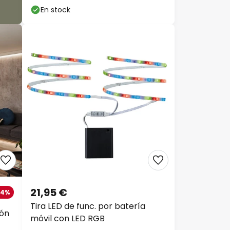
En stock
21,95 €
-4%
Tira LED de func. por batería
ión
móvil con LED RGB