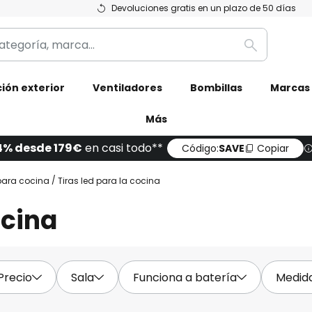
Devoluciones gratis en un plazo de 50 días
Buscar
ión exterior
Ventiladores
Bombillas
Marcas
Más
4% desde 179€
en casi todo**
Código:
SAVE
Copiar
ara cocina
Tiras led para la cocina
ocina
Precio
Sala
Funciona a batería
Medid