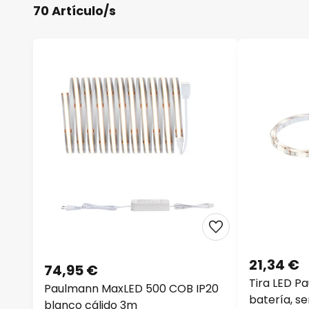
70 Artículo/s
21,34 €
74,95 €
Tira LED P
Paulmann MaxLED 500 COB IP20
batería, se
blanco cálido 3m