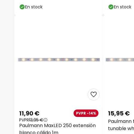
En stock
En stock
11,90 €
15,95 €
PVPR -14%
PVPR
13,95 €
Paulmann M
Paulmann MaxLED 250 extensión
tunable wh
blanco cálido 1m