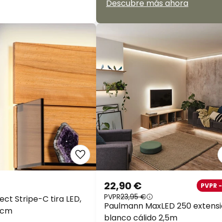
Descubre más ahora
22,90 €
PVPR 
PVPR
23,95 €
ct Stripe-C tira LED,
Paulmann MaxLED 250 extens
 cm
blanco cálido 2,5m