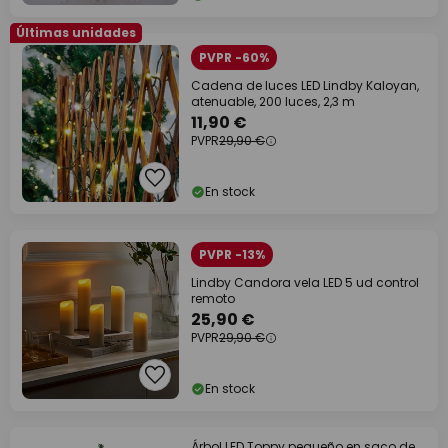
Últimas unidades
PVPR -60%
Cadena de luces LED Lindby Kaloyan,
atenuable, 200 luces, 2,3 m
11,90 €
PVPR
29,90 €
En stock
PVPR -13%
Lindby Candora vela LED 5 ud control
remoto
25,90 €
PVPR
29,90 €
En stock
Árbol LED Toppy pequeño en saco de