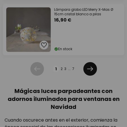
Lámpara globo LED Merry X-Mas Ø
15cm cristal blanco a pilas
16,90 €
En stock
Página
1
2
3
...
7
Anterior
Siguiente
Mágicas luces parpadeantes con
adornos iluminados para ventanas en
Navidad
Cuando oscurece antes en el exterior, comienza la