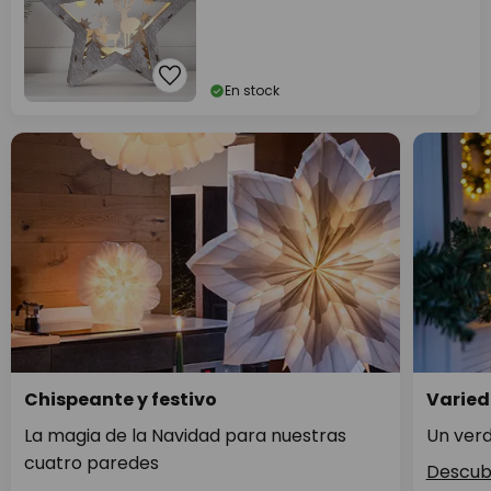
En stock
Chispeante y festivo
Varied
La magia de la Navidad para nuestras
Un verd
cuatro paredes
Descub