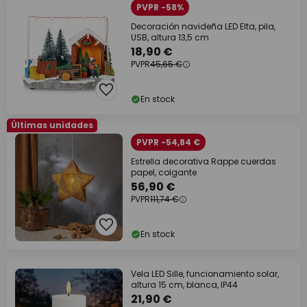
PVPR -58%
Decoración navideña LED Elta, pila,
USB, altura 13,5 cm
18,90 €
PVPR
45,65 €
En stock
Últimas unidades
PVPR -54,84 €
Estrella decorativa Rappe cuerdas
papel, colgante
56,90 €
PVPR
111,74 €
En stock
Vela LED Sille, funcionamiento solar,
altura 15 cm, blanca, IP44
21,90 €