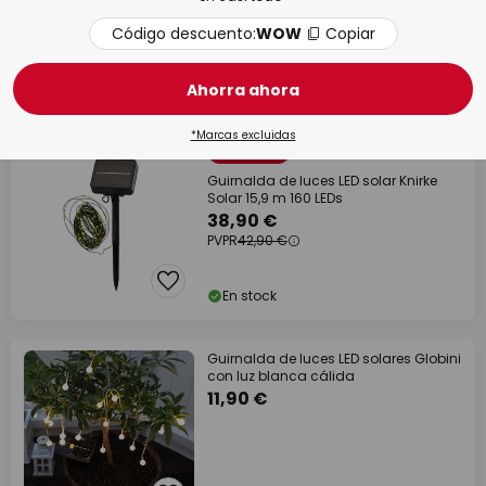
6,49 €
PVPR
11,90 €
Código descuento:
WOW
Copiar
En stock
Ahorra ahora
*Marcas excluidas
PVPR -9%
Guirnalda de luces LED solar Knirke
Solar 15,9 m 160 LEDs
38,90 €
PVPR
42,90 €
En stock
Guirnalda de luces LED solares Globini
con luz blanca cálida
11,90 €