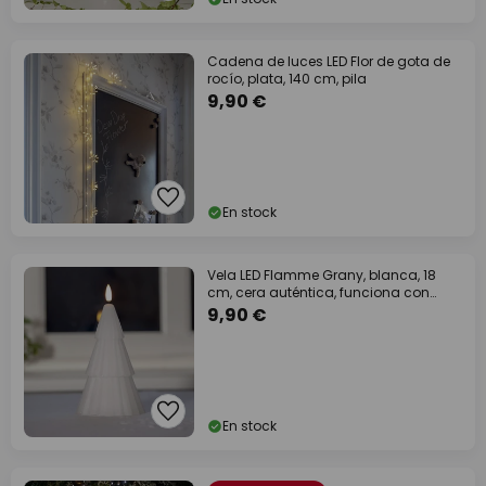
Cadena de luces LED Flor de gota de
rocío, plata, 140 cm, pila
9,90 €
En stock
Vela LED Flamme Grany, blanca, 18
cm, cera auténtica, funciona con
pilas
9,90 €
En stock