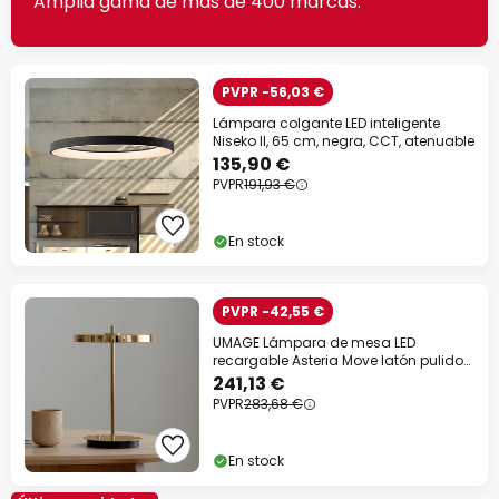
Amplia gama de más de 400 marcas.
PVPR -56,03 €
Lámpara colgante LED inteligente
Niseko II, 65 cm, negra, CCT, atenuable
135,90 €
PVPR
191,93 €
En stock
PVPR -42,55 €
UMAGE Lámpara de mesa LED
recargable Asteria Move latón pulido
31 cm
241,13 €
PVPR
283,68 €
En stock