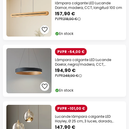
lámpara colgante LED Lucande
Darnor, madera, CCT, longitud 100 cm
157,90 €
PVPR
218,90 €
En stock
PVPR -54,00 €
Lámpara colgante LED Lucande
Daelor, negro/madera, CCT,
atenuable
194,90 €
PVPR
248,90 €
En stock
PVPR -101,00 €
Lucande lámpara colgante LED
Hayley, Ø 25 cm, 3 luces, dorado,
cristal
147,90 €