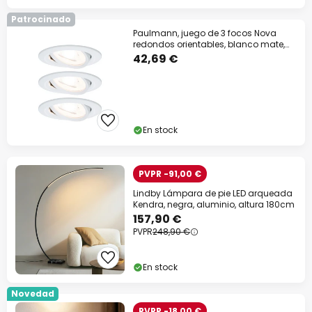
Patrocinado
Paulmann, juego de 3 focos Nova
redondos orientables, blanco mate,
GU10, 2700 K
42,69 €
En stock
PVPR -91,00 €
Lindby Lámpara de pie LED arqueada
Kendra, negra, aluminio, altura 180cm
157,90 €
PVPR
248,90 €
En stock
Novedad
PVPR -18,00 €