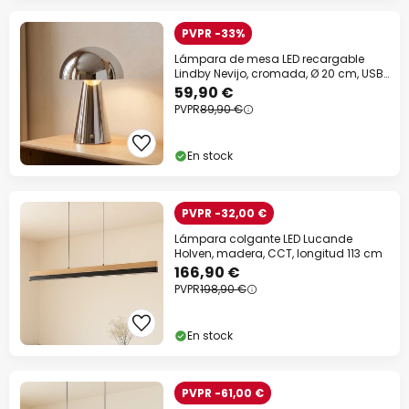
PVPR -33%
Lámpara de mesa LED recargable
Lindby Nevijo, cromada, Ø 20 cm, USB,
atenuador
59,90 €
PVPR
89,90 €
En stock
PVPR -32,00 €
Lámpara colgante LED Lucande
Holven, madera, CCT, longitud 113 cm
166,90 €
PVPR
198,90 €
En stock
PVPR -61,00 €