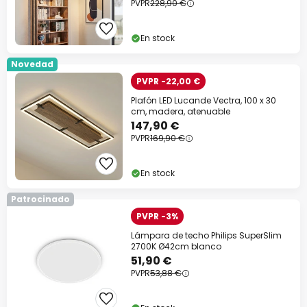
PVPR
228,90 €
En stock
Novedad
PVPR -22,00 €
Plafón LED Lucande Vectra, 100 x 30
cm, madera, atenuable
147,90 €
PVPR
169,90 €
En stock
Patrocinado
PVPR -3%
Lámpara de techo Philips SuperSlim
2700K Ø42cm blanco
51,90 €
PVPR
53,88 €