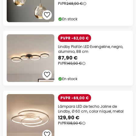
PVPR
248,90 €
En stock
PVPR -62,00 €
Lindby Plafón LED Evengeline, negro,
aluminio, 88 cm
87,90 €
PVPR
149,90 €
En stock
PVPR -69,00 €
Lámpara LED de techo Joline de
Lindby, Ø 60 cm, color níquel, metal
129,90 €
PVPR
198,90 €