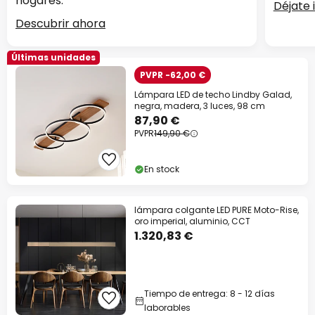
hogares.
Déjate 
Descubrir ahora
Últimas unidades
PVPR -62,00 €
Lámpara LED de techo Lindby Galad,
negra, madera, 3 luces, 98 cm
87,90 €
PVPR
149,90 €
En stock
lámpara colgante LED PURE Moto-Rise,
oro imperial, aluminio, CCT
1.320,83 €
Tiempo de entrega: 8 - 12 días
laborables