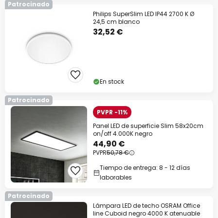
Patrocinado
Philips SuperSlim LED IP44 2700 K Ø
24,5 cm blanco
32,52 €
En stock
Patrocinado
PVPR -11%
Panel LED de superficie Slim 58x20cm
on/off 4.000K negro
44,90 €
PVPR
50,78 €
Tiempo de entrega: 8 - 12 días
laborables
Patrocinado
Lámpara LED de techo OSRAM Office
line Cuboid negro 4000 K atenuable