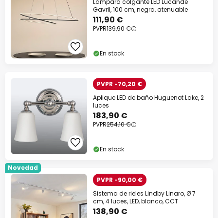
Lámpara colgante LED Lucande
Gavril, 100 cm, negra, atenuable
111,90 €
PVPR
139,90 €
En stock
PVPR -70,20 €
Aplique LED de baño Huguenot Lake, 2
luces
183,90 €
PVPR
254,10 €
En stock
Novedad
PVPR -90,00 €
Sistema de rieles Lindby Linaro, Ø 7
cm, 4 luces, LED, blanco, CCT
138,90 €