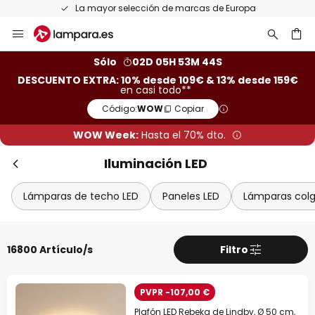
Devoluciones gratis en un plazo de 50 días
Ir
Cer
al
contenido
ar
Sólo
02D 05H 53M 42S
DESCUENTO EXTRA: 10% desde 109€ & 13% desde 159€
en casi todo**
Código:
WOW
Copiar
WOW Week:
Hasta el 70% dto.
Iluminación LED
Lámparas de techo LED
Paneles LED
Lámparas colg
Descuento extra
16800 Artículo/s
Filtro
-10% EXTRA
desde 109 €
PVPR -107,00 €
-13% EXTRA.
desde 159 €
Plafón LED Rebeka de Lindby, Ø 50 cm,