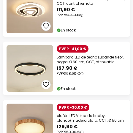
en casi todo*
CCT, control remoto
111,90 €
Código descuento:
WOW
Copiar
PVPR
218,90 €
Ahorra ahora
En stock
*Marcas excluidas
PVPR -41,00 €
Lámpara LED de techo Lucande Neor,
negra, Ø 60 cm, CCT, atenuable
157,90 €
PVPR
198,90 €
En stock
PVPR -30,00 €
plafón LED Velua de Lindby,
blanco/madera clara, CCT, Ø 50 cm
129,90 €
PVPR
159,90 €