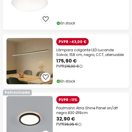
En stock
PVPR -43,00 €
Lámpara colgante LED Lucande
Solvar, 158 cm, negro, CCT, atenuable
175,90 €
PVPR
218,90 €
En stock
Patrocinado
PVPR -11%
Paulmann Atria Shine Panel on/off
negro 830 Ø19cm
32,90 €
PVPR
36,95 €