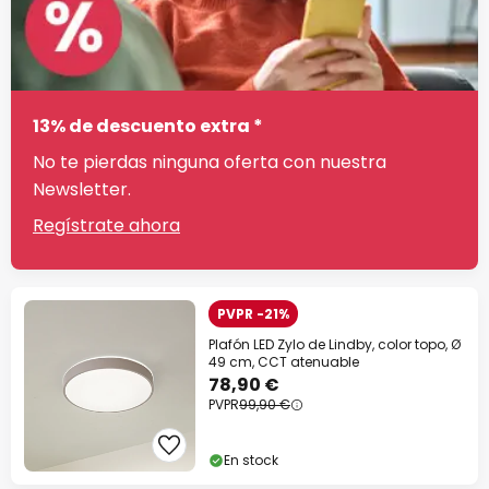
13% de descuento extra *
No te pierdas ninguna oferta con nuestra
Newsletter.
Regístrate ahora
PVPR -21%
Plafón LED Zylo de Lindby, color topo, Ø
49 cm, CCT atenuable
78,90 €
PVPR
99,90 €
En stock