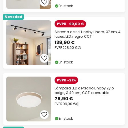
En stock
Novedad
PVPR -90,00 €
Sistema de riel Lindby Linaro, Ø7 cm, 4
luces, LED, negro, CCT
138,90 €
PVPR
228,90 €
En stock
PVPR -21%
Lámpara LED de techo Lindby Zylo,
beige, Ø 49 cm, CCT, atenuable
78,90 €
PVPR
99,90 €
En stock