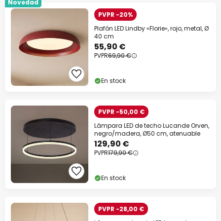
Novedad
PVPR -20%
Plafón LED Lindby «Florie», rojo, metal, Ø
40 cm
55,90 €
PVPR
69,90 €
En stock
PVPR -50,00 €
Lámpara LED de techo Lucande Orven,
negro/madera, Ø50 cm, atenuable
129,90 €
PVPR
179,90 €
En stock
PVPR -28,00 €