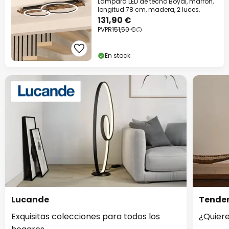
Lámpara LED de techo Boyal, marrón,
longitud 78 cm, madera, 2 luces.
131,90 €
PVPR
151,50 €
En stock
Lucande
Tenden
Exquisitas colecciones para todos los
¿Quiere