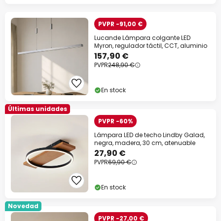
PVPR -91,00 €
Lucande Lámpara colgante LED
Myron, regulador táctil, CCT, aluminio
157,90 €
PVPR
248,90 €
En stock
Últimas unidades
PVPR -60%
Lámpara LED de techo Lindby Galad,
negra, madera, 30 cm, atenuable
27,90 €
PVPR
69,90 €
En stock
Novedad
PVPR -27,00 €