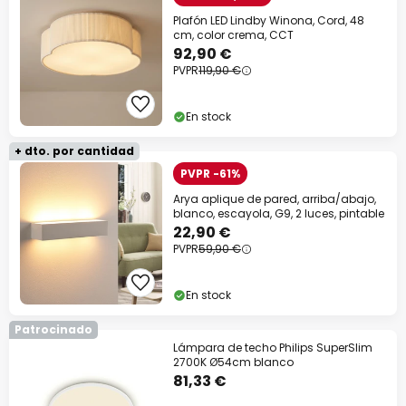
Plafón LED Lindby Winona, Cord, 48
cm, color crema, CCT
92,90 €
PVPR
119,90 €
En stock
+ dto. por cantidad
PVPR -61%
Arya aplique de pared, arriba/abajo,
blanco, escayola, G9, 2 luces, pintable
22,90 €
PVPR
59,90 €
En stock
Patrocinado
Lámpara de techo Philips SuperSlim
2700K Ø54cm blanco
81,33 €