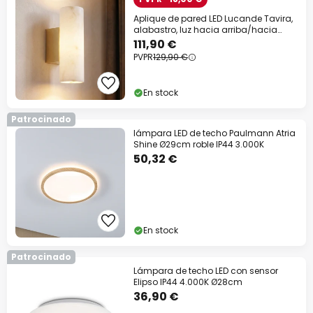
Aplique de pared LED Lucande Tavira,
alabastro, luz hacia arriba/hacia
abajo
111,90 €
PVPR
129,90 €
En stock
Patrocinado
lámpara LED de techo Paulmann Atria
Shine Ø29cm roble IP44 3.000K
50,32 €
En stock
Patrocinado
Lámpara de techo LED con sensor
Elipso IP44 4.000K Ø28cm
36,90 €