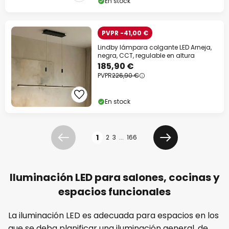
En stock
PVPR -41,00 €
Lindby lámpara colgante LED Arneja,
negra, CCT, regulable en altura
185,90 €
PVPR
226,90 €
En stock
Página
1
2
3
...
166
Anterior
Siguiente
Iluminación LED para salones, cocinas y
espacios funcionales
La iluminación LED es adecuada para espacios en los
que se deba planificar una iluminación general, de