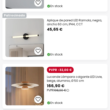
En stock
Patrocinado
Aplique de pared LED Ramola, negra,
ancho 60 cm, IP44, CCT
45,65 €
En stock
PVPR -32,00 €
Lucande Lámpara colgante LED Livie,
beige, aluminio, Ø 50 cm
166,90 €
PVPR
198,90 €
En stock