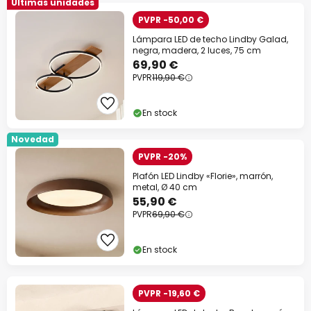
Últimas unidades
PVPR -50,00 €
Lámpara LED de techo Lindby Galad,
negra, madera, 2 luces, 75 cm
69,90 €
PVPR
119,90 €
En stock
Novedad
PVPR -20%
Plafón LED Lindby «Florie», marrón,
metal, Ø 40 cm
55,90 €
PVPR
69,90 €
En stock
PVPR -19,60 €