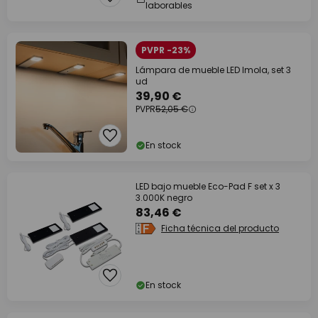
laborables
PVPR -23%
Lámpara de mueble LED Imola, set 3
ud
39,90 €
PVPR
52,05 €
En stock
LED bajo mueble Eco-Pad F set x 3
3.000K negro
83,46 €
Ficha técnica del producto
En stock