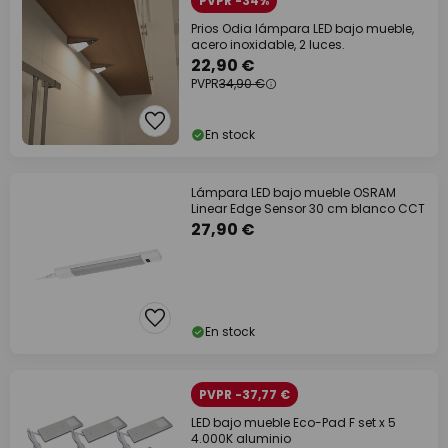
PVPR -34%
Prios Odia lámpara LED bajo mueble,
acero inoxidable, 2 luces.
22,90 €
PVPR
34,90 €
En stock
Lámpara LED bajo mueble OSRAM
Linear Edge Sensor 30 cm blanco CCT
27,90 €
En stock
PVPR -37,77 €
LED bajo mueble Eco-Pad F set x 5
4.000K aluminio