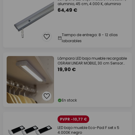
aluminio, 45 cm, 4.000 K, aluminio
64,49 €
Tiempo de entrega: 8 - 12 días
laborables
Lámpara LED bajo mueble recargable
OSRAM LINEAR MOBILE, 30 cm Sensor
USB
19,90 €
En stock
PVPR -10,77 €
LED bajo mueble Eco-Pad F set x 5
4.000K negro