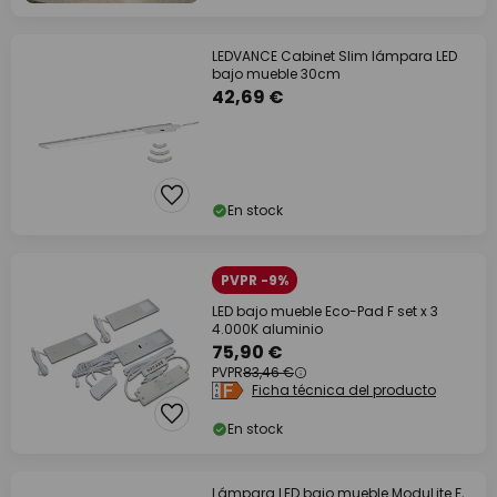
LEDVANCE Cabinet Slim lámpara LED
bajo mueble 30cm
42,69 €
En stock
PVPR -9%
LED bajo mueble Eco-Pad F set x 3
4.000K aluminio
75,90 €
PVPR
83,46 €
Ficha técnica del producto
En stock
Lámpara LED bajo mueble ModuLite F,