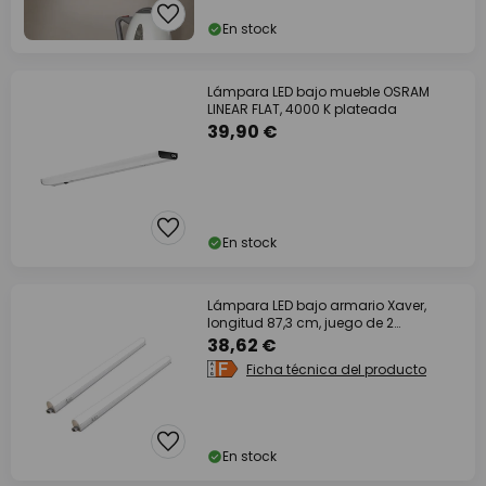
En stock
Lámpara LED bajo mueble OSRAM
LINEAR FLAT, 4000 K plateada
39,90 €
En stock
Lámpara LED bajo armario Xaver,
longitud 87,3 cm, juego de 2
unidades, 4000 K
38,62 €
Ficha técnica del producto
En stock