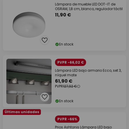
Lámpara de mueble LED DOT-IT de
OSRAM, 1,8 cm, blanco, regulador táctil
11,90 €
En stock
PVPR -66,02 €
Lámpara LED bajo armario Ecco, set 3,
níquel mate
61,90 €
PVPR
127,92 €
En stock
Últimas unidades
PVPR -66%
Prios Ashtonis Lámpara LED bajo