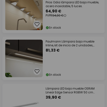
Prios Odia lámpara LED bajo mueble,
acero inoxidable, 5 luces.
64,90 €
PVPR
94,90 €
En stock
Paulmann Lámpara bajo mueble
Inline, kit de inicio de 2 unidades,
blanco, 55
81,33 €
En stock
Lámpara LED bajo mueble OSRAM
Linear Edge Sensor RGBW 50 cm
blanco
39,90 €