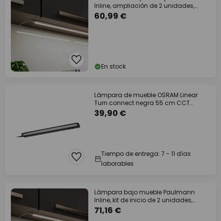
Inline, ampliación de 2 unidades,
blanco, 35 cm,
60,99 €
En stock
Lámpara de mueble OSRAM Linear
Turn connect negra 55 cm CCT
atenuable
39,90 €
Tiempo de entrega: 7 - 11 días
laborables
Lámpara bajo mueble Paulmann
Inline, kit de inicio de 2 unidades,
blanco, 35
71,16 €