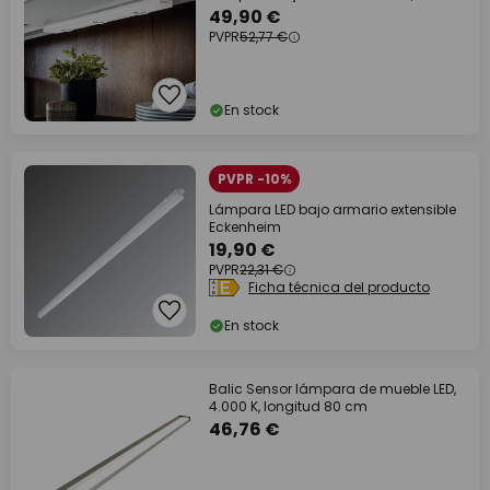
49,90 €
PVPR
52,77 €
En stock
PVPR -10%
Lámpara LED bajo armario extensible
Eckenheim
19,90 €
PVPR
22,31 €
Ficha técnica del producto
En stock
Balic Sensor lámpara de mueble LED,
4.000 K, longitud 80 cm
46,76 €