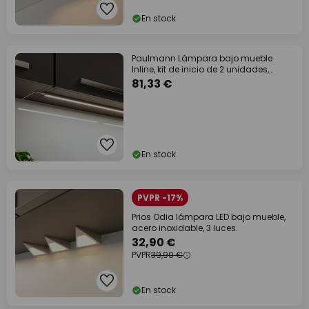
En stock
Paulmann Lámpara bajo mueble
Inline, kit de inicio de 2 unidades,
cromado, 55
81,33 €
En stock
PVPR -17%
Prios Odia lámpara LED bajo mueble,
acero inoxidable, 3 luces.
32,90 €
PVPR
39,90 €
En stock