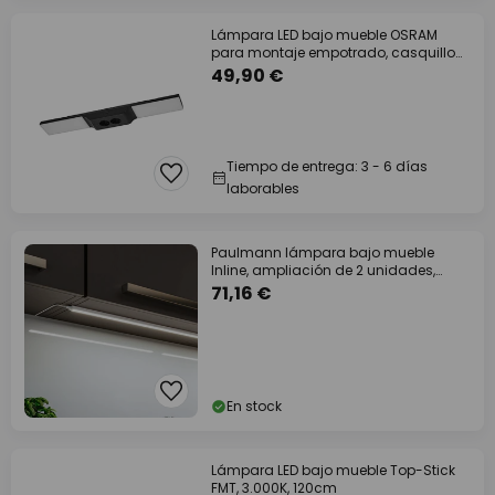
Lámpara LED bajo mueble OSRAM
para montaje empotrado, casquillo
negro, 3000 K,
49,90 €
Tiempo de entrega: 3 - 6 días
laborables
Paulmann lámpara bajo mueble
Inline, ampliación de 2 unidades,
blanco, 55 cm,
71,16 €
En stock
Lámpara LED bajo mueble Top-Stick
FMT, 3.000K, 120cm