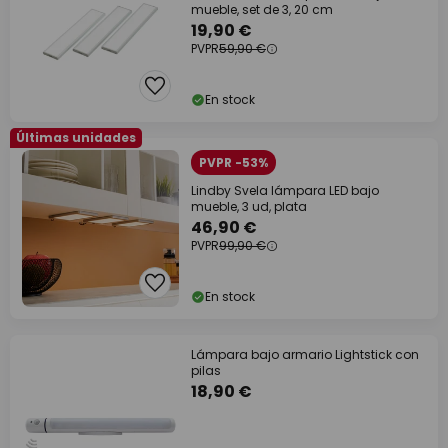
mueble, set de 3, 20 cm
19,90 €
PVPR
59,90 €
En stock
Últimas unidades
PVPR -53%
Lindby Svela lámpara LED bajo
mueble, 3 ud, plata
46,90 €
PVPR
99,90 €
En stock
Lámpara bajo armario Lightstick con
pilas
18,90 €