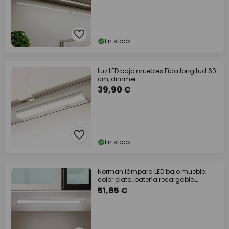
En stock
Luz LED bajo muebles Fida longitud 60
cm, dimmer
39,90 €
En stock
Norman lámpara LED bajo mueble,
color plata, batería recargable,
sensor,
51,85 €