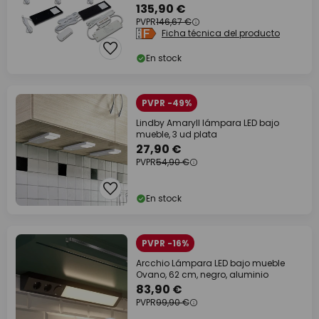
135,90 €
PVPR
146,67 €
Ficha técnica del producto
En stock
PVPR -49%
Lindby Amaryll lámpara LED bajo
mueble, 3 ud plata
27,90 €
PVPR
54,90 €
En stock
PVPR -16%
Arcchio Lámpara LED bajo mueble
Ovano, 62 cm, negro, aluminio
83,90 €
PVPR
99,90 €