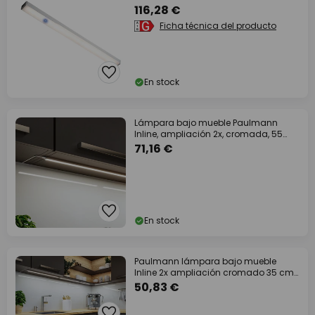
116,28 €
Ficha técnica del producto
En stock
Lámpara bajo mueble Paulmann
Inline, ampliación 2x, cromada, 55
cm, CCT
71,16 €
En stock
Paulmann lámpara bajo mueble
Inline 2x ampliación cromado 35 cm
830
50,83 €