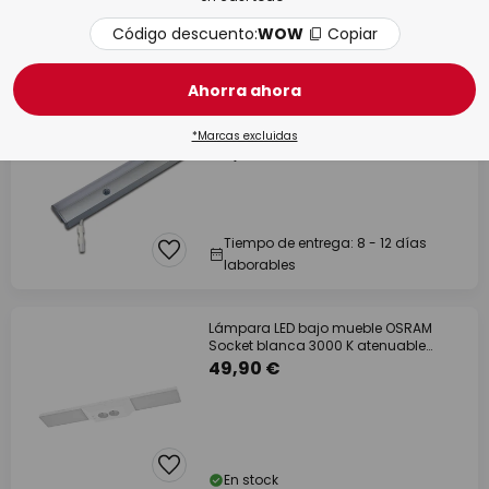
Código descuento:
WOW
Copiar
En stock
Ahorra ahora
Lámpara LED bajo mueble ModuLite F,
aluminio, 120 cm, 4.000 K Alu
*Marcas excluidas
116,28 €
Tiempo de entrega: 8 - 12 días
laborables
Lámpara LED bajo mueble OSRAM
Socket blanca 3000 K atenuable
enchufes
49,90 €
En stock