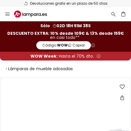
Devoluciones gratis en un plazo de 50 días
Ir
al
contenido
ar
Sólo
02D 18H 51M 37S
DESCUENTO EXTRA: 10% desde 109€ & 13% desde 159€
en casi todo**
Código:
WOW
Copiar
WOW Week:
Hasta el 70% dto.
Lámparas de mueble adosadas
Saltar
al
final
de
la
galería
de