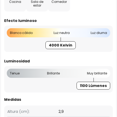
Cocina
Sala de
Comedor
estar
Efecto luminoso
Blanco cálido
Luz neutra
Luz diurna
4000 Kelvin
Luminosidad
Tenue
Brillante
Muy brillante
1100 Lúmenes
Medidas
Altura (cm):
2,9