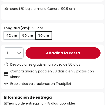
la
Lámpara LED bajo armario Conero, 90,9 cm
galería
de
imágenes
Longitud (cm):
90 cm
42 cm
60 cm
90 cm
Añadir a la cesta
1
Devoluciones gratis en un plazo de 50 días
Compra ahora y paga en 30 días o en 3 plazos con
Klarna
Excelentes valoraciones en Trustpilot
Información de entrega
Tiempo de entrega: 10 - 15 días laborables