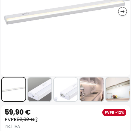
imágenes
Saltar
59,90 €
PVPR -12%
al
PVPR
68,02 €
comienzo
incl. IVA
de