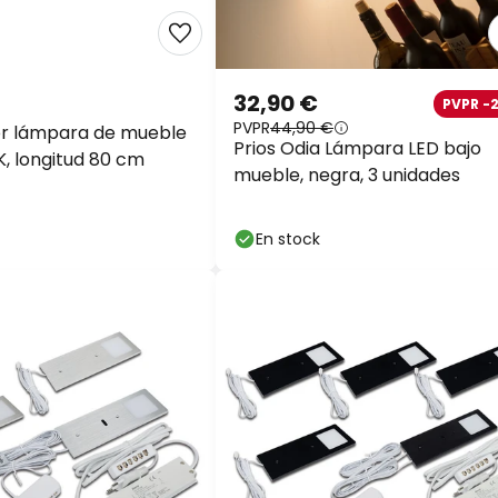
en casi todo*
Código descuento:
WOW
32,90 €
PVPR -2
PVPR
44,90 €
or lámpara de mueble
Prios Odia Lámpara LED bajo
Ahorra ahora
K, longitud 80 cm
mueble, negra, 3 unidades
*Marcas excluidas
En stock