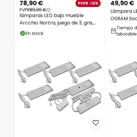
78,90 €
49,90 €
PVPR -12%
PVPR
89,90 €
Lámpara LE
lámparas LED bajo mueble
OSRAM Sock
Arcchio Nortra, juego de 3, gris,
atenuable 
Tiempo de
color aluminio
En stock
laborable