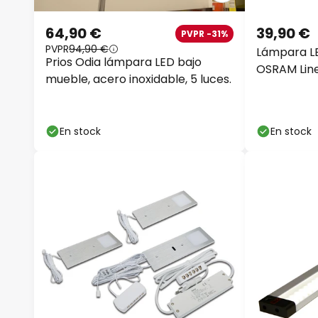
64,90 €
39,90 €
PVPR -31%
PVPR
94,90 €
Lámpara LE
Prios Odia lámpara LED bajo
OSRAM Lin
mueble, acero inoxidable, 5 luces.
50 cm bla
En stock
En stock