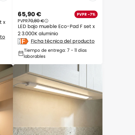
65,90 €
PVPR -7%
PVPR
70,80 €
 x
LED bajo mueble Eco-Pad F set x
2 3.000K aluminio
to
Ficha técnica del producto
Tiempo de entrega: 7 - 11 días
laborables
Cerrar
xtra
09 €
159 €