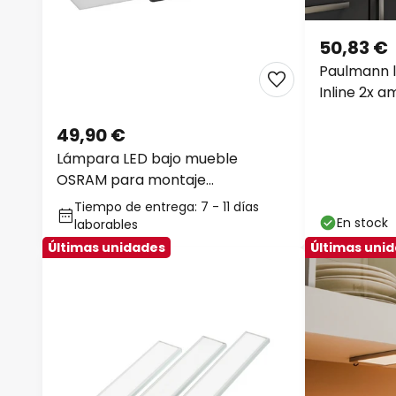
50,83 €
Paulmann 
Inline 2x 
cm 830
49,90 €
Lámpara LED bajo mueble
OSRAM para montaje
empotrado, casquillo negro,
Tiempo de entrega: 7 - 11 días
3000 K,
En stock
laborables
Últimas unidades
Últimas uni