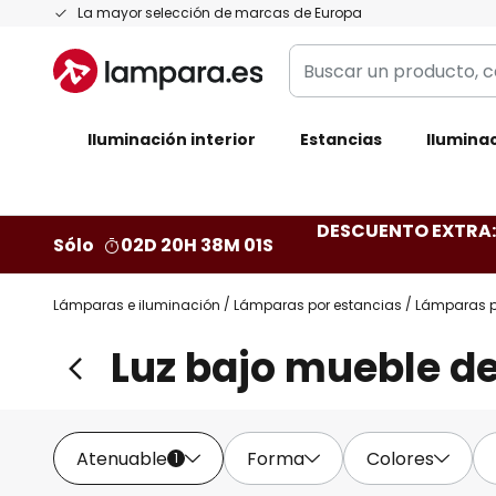
Ir
La mayor selección de marcas de Europa
al
Buscar
contenido
un
producto,
Iluminación interior
categoría,
Estancias
Iluminac
marca...
DESCUENTO EXTRA: 
Sólo
02D 20H 38M 00S
Lámparas e iluminación
Lámparas por estancias
Lámparas p
Luz bajo mueble de
Atenuable
Forma
Colores
1