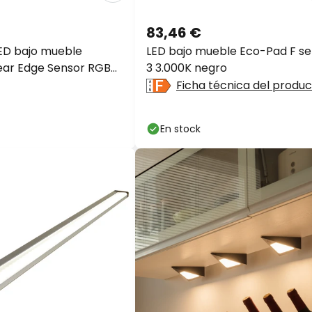
83,46 €
D bajo mueble
LED bajo mueble Eco-Pad F set
ear Edge Sensor RGBW
3 3.000K negro
nco
Ficha técnica del produc
En stock
Descuento e
-10% EXTRA
desde 1
-13% EXTRA.
desde 