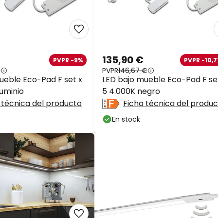
135,90 €
PVPR -9%
PVPR -10,77
PVPR
146,67 €
ueble Eco-Pad F set x
LED bajo mueble Eco-Pad F set
uminio
5 4.000K negro
 técnica del producto
Ficha técnica del produc
En stock