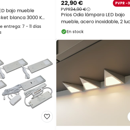
22,90 €
PVPR -3
PVPR
34,90 €
D bajo mueble
Prios Odia lámpara LED bajo
et blanca 3000 K
mueble, acero inoxidable, 2 luc
enchufes
 entrega: 7 - 11 días
En stock
s