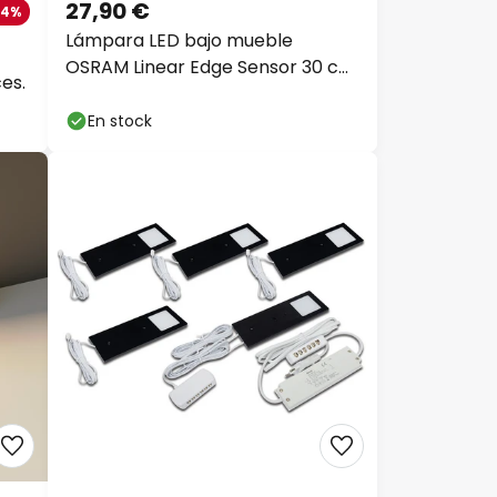
27,90 €
4%
Lámpara LED bajo mueble
OSRAM Linear Edge Sensor 30 cm
es.
blanco CCT
En stock