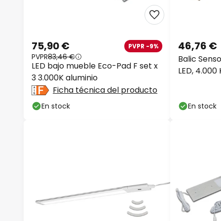
75,90 €
46,76 €
PVPR -9%
PVPR
83,46 €
Balic Sens
LED bajo mueble Eco-Pad F set x
LED, 4.000 
3 3.000K aluminio
Ficha técnica del producto
En stock
En stock