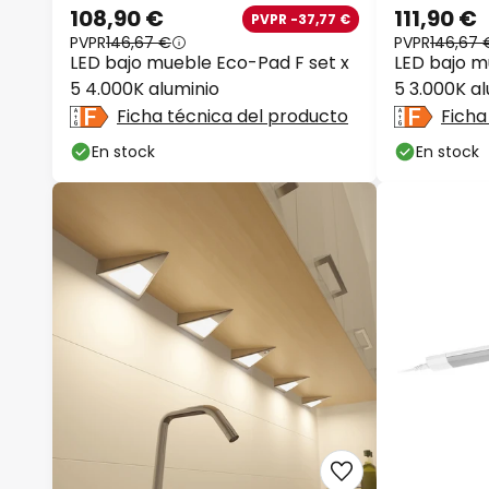
108,90 €
111,90 €
PVPR -37,77 €
PVPR
146,67 €
PVPR
146,67 
LED bajo mueble Eco-Pad F set x
LED bajo m
5 4.000K aluminio
5 3.000K al
Ficha técnica del producto
Ficha
En stock
En stock