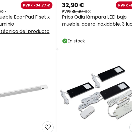
32,90 €
PVPR -34,77 €
PVPR -1
€
PVPR
39,90 €
ueble Eco-Pad F set x
Prios Odia lámpara LED bajo
uminio
mueble, acero inoxidable, 3 luc
 técnica del producto
En stock