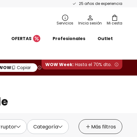
25 años de experiencia
Servicios
Inicia sesión
Mi cesta
OFERTAS
Profesionales
Outlet
WOW Week:
Hasta el 70% dto.
OW
Copiar
le
rruptor
Categoría
Más filtros