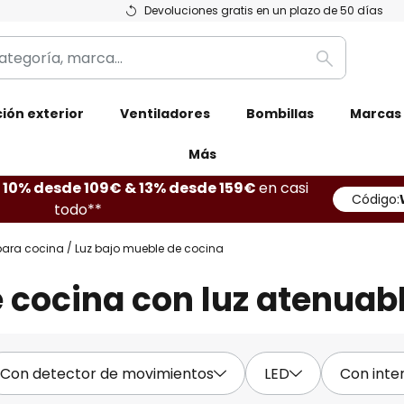
Devoluciones gratis en un plazo de 50 días
Buscar
ión exterior
Ventiladores
Bombillas
Marcas
Más
10% desde 109€ & 13% desde 159€
en casi
Código:
W
todo**
ara cocina
Luz bajo mueble de cocina
 cocina con luz atenuab
Con detector de movimientos
LED
Con inte