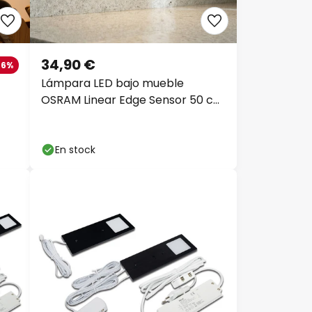
Copiar
34,90 €
6%
Lámpara LED bajo mueble
OSRAM Linear Edge Sensor 50
cm blanco CCT
En stock