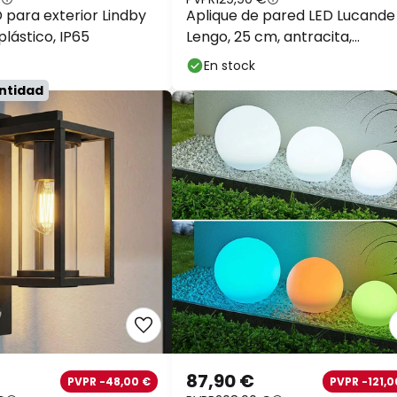
 para exterior Lindby
Aplique de pared LED Lucande
plástico, IP65
Lengo, 25 cm, antracita,
arriba/abajo, 3000 K
En stock
antidad
87,90 €
PVPR -48,00 €
PVPR -121,0