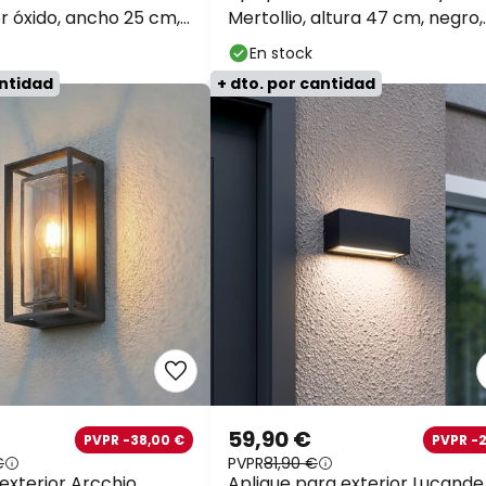
r óxido, ancho 25 cm,
Mertollio, altura 47 cm, negro,
cristal
En stock
antidad
+ dto. por cantidad
59,90 €
PVPR -38,00 €
PVPR -
€
PVPR
81,90 €
exterior Arcchio
Aplique para exterior Lucande