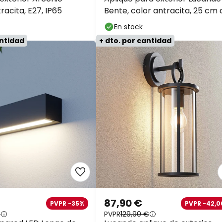
racita, E27, IP65
Bente, color antracita, 25 cm 
ancho, IP54
En stock
antidad
+ dto. por cantidad
87,90 €
PVPR -35%
PVPR -42,0
€
PVPR
129,90 €