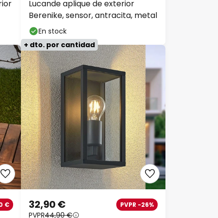
ior
Lucande aplique de exterior
Berenike, sensor, antracita, metal
En stock
+ dto. por cantidad
32,90 €
0 €
PVPR -26%
PVPR
44,90 €