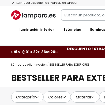
Ir
La mayor selección de marcas de Europa
al
Buscar
contenido
un
producto,
Iluminación interior
categoría,
Estancias
Iluminac
marca...
DESCUENTO EXTRA: 
Sólo
01D 22H 36M 24S
Lámparas e iluminación
BESTSELLER PARA EXTERIORES
BESTSELLER PARA EXT
Categoría
Colores
Material