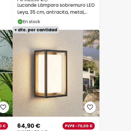
Lucande Lámpara sobremuro LED
Leya, 35 cm, antracita, metal,
IP54
En stock
+ dto. por cantidad
64,90 €
0 €
PVPR -70,00 €