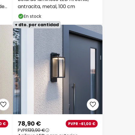
de
antracita, metal, 100 cm
En stock
+ dto. por cantidad
78,90 €
0 €
PVPR -61,00 €
PVPR
139,90 €