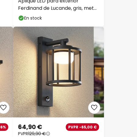
Aplique LED para exterior
Ferdinand de Lucande, gris, metal,
38 cm
En stock
64,90 €
16%
PVPR -65,00 €
PVPR
129,90 €