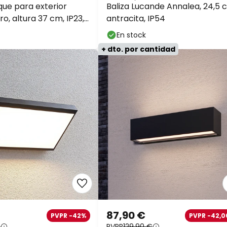
que para exterior
Baliza Lucande Annalea, 24,5 
o, altura 37 cm, IP23,
antracita, IP54
En stock
+ dto. por cantidad
87,90 €
PVPR -42%
PVPR -42,0
€
PVPR
129,90 €