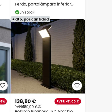
Ferda, portalámpara inferior
antracita IP44
En stock
+ dto. por cantidad
138,90 €
26%
PVPR -51,00 €
PVPR
189,90 €
Bolardo luminoso LED Arcchio,