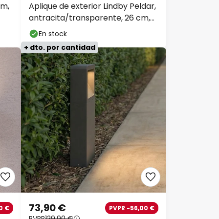
cm,
Aplique de exterior Lindby Peldar,
antracita/transparente, 26 cm,
metal
En stock
+ dto. por cantidad
73,90 €
0 €
PVPR -56,00 €
PVPR
129,90 €