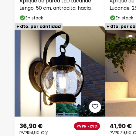
Aplique de pared LED Lucande
Aplique de
Lengo, 50 cm, antracita, hacia
Lucande, 25
abajo, 3000 K
hacia abaj
En stock
En stock
+ dto. por cantidad
+ dto. por c
36,90 €
41,90 €
PVPR -29%
PVPR
51,90 €
PVPR
79,90 