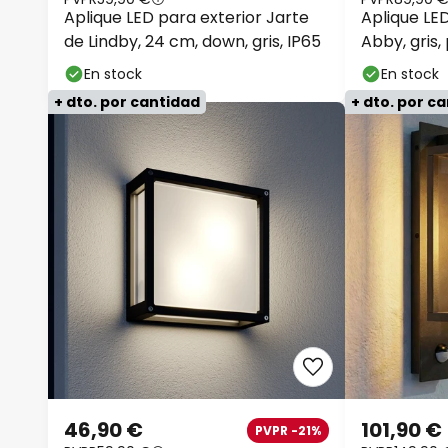
Aplique LED para exterior Jarte
Aplique LED
de Lindby, 24 cm, down, gris, IP65
Abby, gris, 
En stock
En stock
+ dto. por cantidad
+ dto. por c
46,90 €
101,90 €
PVPR -21%