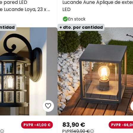
e pared LED
Lucande Aune Aplique de exter
 Lucande Loya, 23 x 8
LED
P54
En stock
antidad
+ dto. por cantidad
83,90 €
PVPR -41,00 €
PVPR -66,0
PVPR
149,90 €