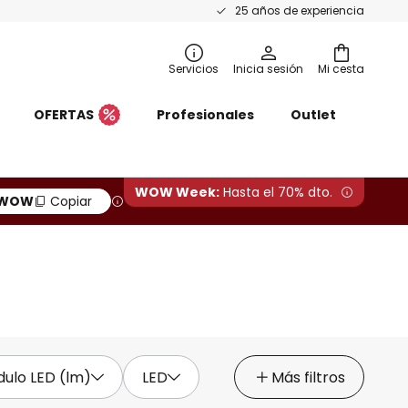
25 años de experiencia
Servicios
Inicia sesión
Mi cesta
OFERTAS
Profesionales
Outlet
WOW Week:
Hasta el 70% dto.
WOW
Copiar
dulo LED (lm)
LED
Más filtros