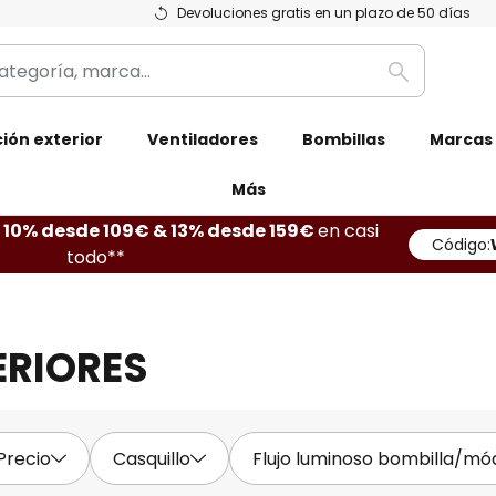
Devoluciones gratis en un plazo de 50 días
Buscar
ión exterior
Ventiladores
Bombillas
Marcas
Más
10% desde 109€ & 13% desde 159€
en casi
Código:
todo**
ERIORES
Precio
Casquillo
Flujo luminoso bombilla/mó