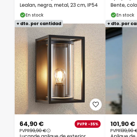
Lealan, negra, metal, 23 cm, IP54
Bente, colo
IP54
En stock
En stock
+ dto. por cantidad
+ dto. por c
64,90 €
101,90 €
PVPR -35%
PVPR
99,90 €
PVPR
139,90 
Lucande aplique de exterior
Aplique de 