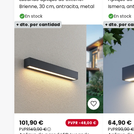
Brienne, 30 cm, antracita, metal
Ismera, ant
En stock
En stock
+ dto. por cantidad
+ dto. por c
101,90 €
64,90 €
PVPR -48,00 €
PVPR
149,90 €
PVPR
99,90 