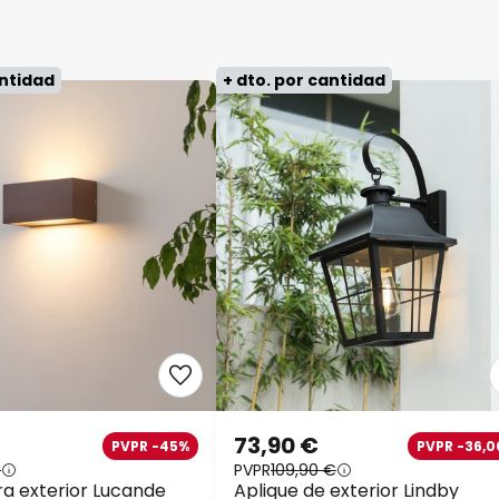
antidad
+ dto. por cantidad
73,90 €
PVPR -45%
PVPR -36,0
€
PVPR
109,90 €
ra exterior Lucande
Aplique de exterior Lindby