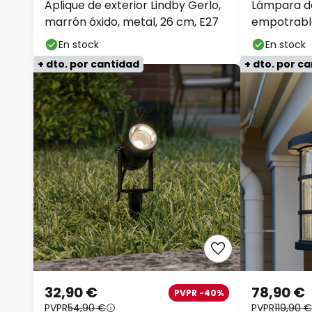
Aplique de exterior Lindby Gerlo,
Lámpara d
marrón óxido, metal, 26 cm, E27
empotrable
cm, gris, I
En stock
En stock
+ dto. por cantidad
+ dto. por c
32,90 €
78,90 €
PVPR -40%
PVPR
54,90 €
PVPR
119,90 €