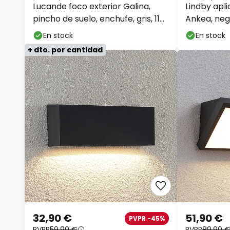
Lucande foco exterior Galina,
Lindby apli
pincho de suelo, enchufe, gris, 11
Ankea, negr
cm
E27
En stock
En stock
+ dto. por cantidad
32,90 €
51,90 €
PVPR -45%
PVPR
59,90 €
PVPR
89,90 