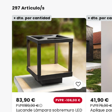
297 Artículo/s
+ dto. por cantidad
+ dto. por c
83,90 €
41,90 €
PVPR -106,00 €
PVPR
189,90 €
PVPR
76,90 
Lucande Lámpara sobremuro LED
Aplique pa