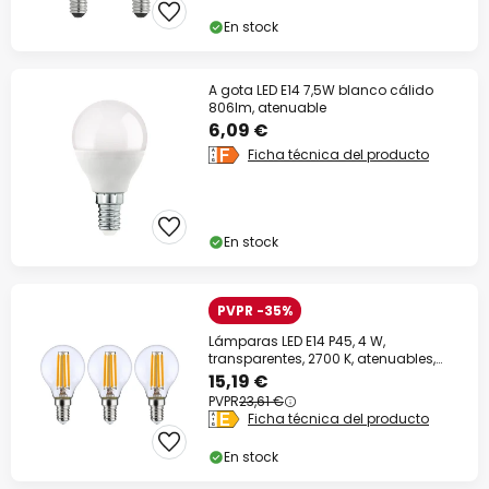
En stock
A gota LED E14 7,5W blanco cálido
806lm, atenuable
6,09 €
Ficha técnica del producto
En stock
PVPR -35%
Lámparas LED E14 P45, 4 W,
transparentes, 2700 K, atenuables,
juego de 3
15,19 €
PVPR
23,61 €
Ficha técnica del producto
En stock