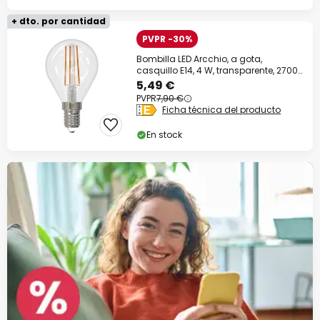
+ dto. por cantidad
PVPR -30%
Bombilla LED Arcchio, a gota,
casquillo E14, 4 W, transparente, 2700
K
5,49 €
PVPR
7,90 €
Ficha técnica del producto
En stock