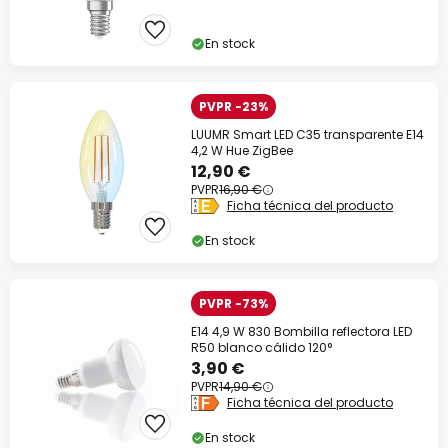
En stock
PVPR -23%
LUUMR Smart LED C35 transparente E14
4,2 W Hue ZigBee
12,90 €
PVPR
16,90 €
Ficha técnica del producto
En stock
PVPR -73%
E14 4,9 W 830 Bombilla reflectora LED
R50 blanco cálido 120°
3,90 €
PVPR
14,90 €
Ficha técnica del producto
En stock