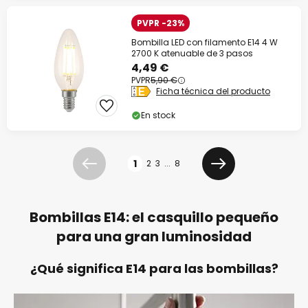
PVPR -23%
Bombilla LED con filamento E14 4 W
2700 K atenuable de 3 pasos
4,49 €
PVPR
5,90 €
Ficha técnica del producto
En stock
Página
1
2
3
...
8
Anterior
Siguiente
Bombillas E14: el casquillo pequeño
para una gran luminosidad
¿Qué significa E14 para las bombillas?