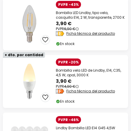
PVPR -43%
Bombilla LED Lindby, tipo vela,
casquillo E14, 2 W, transparente, 2700 K
3,90 €
PVPR
6,90 €
Ficha técnica del producto
En stock
+ dto. por cantidad
PVPR -20%
Bombilla vela LED de Lindby, E14, C35,
4,5 W, opal, 3000 K
3,90 €
PVPR
4,90 €
Ficha técnica del producto
En stock
PVPR -46%
Lindby Bombilla LED E14 G45 4,5W