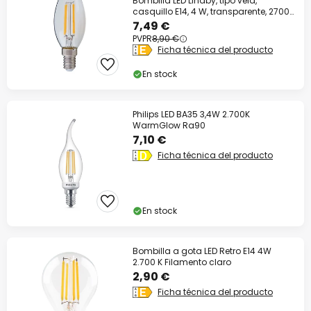
Bombilla LED Lindby, tipo vela,
casquillo E14, 4 W, transparente, 2700
K
7,49 €
PVPR
8,90 €
Ficha técnica del producto
En stock
Philips LED BA35 3,4W 2.700K
WarmGlow Ra90
7,10 €
Ficha técnica del producto
En stock
Bombilla a gota LED Retro E14 4W
2.700 K Filamento claro
2,90 €
Ficha técnica del producto