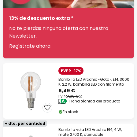
13% de descuento extra *
No te pierdas ninguna oferta con nuestra
Newsletter.
Regístrate ahora
PVPR -17%
Bombilla LED Arcchio «Gota», E14, 3000
K, 2,2 W, bombilla LED con filamento
6,49 €
PVPR
7,90 €
Ficha técnica del producto
En stock
+ dto. por cantidad
Bombilla vela LED Arcchio E14, 4 W,
mate, 2700 K, atenuable