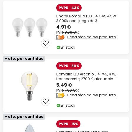
PVPR -43%
Lindby Bombilla LED E14 G45 4,5W
3.000K opal juego de 3
4,91 €
PVPR
8,66 €
Ficha técnica del producto
En stock
+ dto. por cantidad
PVPR -30%
Bombilla LED Arcchio E14 P45, 4 W,
transparente, 2700 K, atenuable
5,49 €
PVPR
7,90 €
Ficha técnica del producto
En stock
+ dto. por cantidad
PVPR -15%