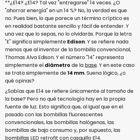
**¿E14? ¿E14? Tal vez "entregarse" 14 veces. ¿O
"ahorrar energía" en un 14 %? No, la verdad es que
no. Pues bien, lo que parece un término críptico es
en realidad bastante sencillo y fácil de entender. Y
una vez que lo sepas, no lo olvidarás. Porque la letra
"E" significa simplemente
Edison
. Y se refiere nada
menos que al inventor de la bombilla convencional,
Thomas Alva Edison. Y el número "14" representa
simplemente el
diámetro
de la
base
. Y en este caso
se trata simplemente de
14 mm
. Suena lógico, ¿o
qué opinas?
¿Sabías que E14 se refiere únicamente al tamaño de
la base? Pero no qué tecnología hay en la propia
fuente de luz. Esto significa que, al igual que en el
pasado con las bombillas fluorescentes
convencionales, las bombillas halógenas, las
bombillas de bajo consumo y, por supuesto, las
bombillas LED retrofit con casquillo E14.