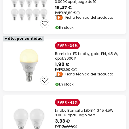
3.000K opal juego de 10
15,47 €
PVPR
28,89 €
Ficha técnica del producto
En stock
+ dto. por cantidad
PVPR -34%
Bombilla LED Lindby, gota, E14, 4,5 W,
opal, 3000 K
1,90 €
PVPR
2,90 €
Ficha técnica del producto
En stock
PVPR -42%
Lindby Bombilla LED E14 G45 4,5W
3.000K opal juego de 2
3,33 €
PVPR
5,77 €