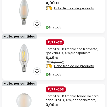
4,90 €
Ficha técnica del producto
En stock
+ dto. por cantidad
PVPR -7%
Bombilla LED Arcchio con filamento,
tipo vela, E14, 4 W, transparente
5,49 €
PVPR
5,90 €
Ficha técnica del producto
En stock
+ dto. por cantidad
PVPR -20%
Bombilla LED Arcchio, forma de gota,
casquillo E14, 4 W, acabado mate,
2700 K
3,90 €