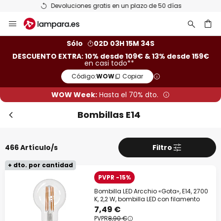
Devoluciones gratis en un plazo de 50 días
Ir
Cer
al
contenido
ar
Sólo
02D 03H 15M 33S
DESCUENTO EXTRA: 10% desde 109€ & 13% desde 159€
en casi todo**
Código:
WOW
Copiar
WOW Week:
Hasta el 70% dto.
Bombillas E14
466 Artículo/s
Filtro
Descuento extra
+ dto. por cantidad
-10% EXTRA
desde 109 €
PVPR -15%
Bombilla LED Arcchio «Gota», E14, 2700
-13% EXTRA.
desde 159 €
K, 2,2 W, bombilla LED con filamento
7,49 €
PVPR
8,90 €
en casi todo*