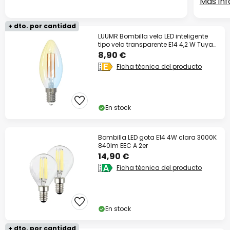
Más in
+ dto. por cantidad
LUUMR Bombilla vela LED inteligente
tipo vela transparente E14 4,2 W Tuya
WLAN
8,90 €
Ficha técnica del producto
En stock
Bombilla LED gota E14 4W clara 3000K
840lm EEC A 2er
14,90 €
Ficha técnica del producto
En stock
+ dto. por cantidad