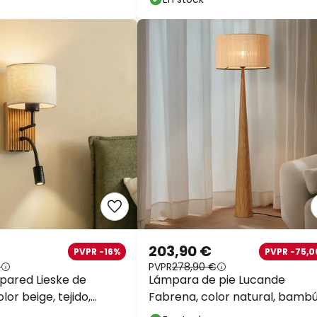
203,90 €
PVPR -16%
PVPR -75,0
€
PVPR
278,90 €
 pared Lieske de
Lámpara de pie Lucande
lor beige, tejido,
Fabrena, color natural, bambú
27, brazo
altura 138 cm