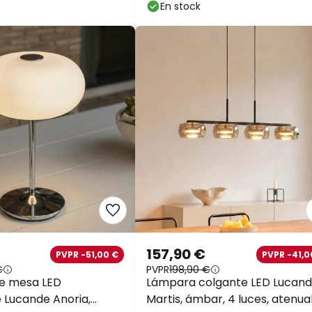
En stock
157,90 €
PVPR -51,00 €
PVPR -41,0
€
PVPR
198,90 €
e mesa LED
Lámpara colgante LED Lucan
 Lucande Anoria,
Martis, ámbar, 4 luces, atenua