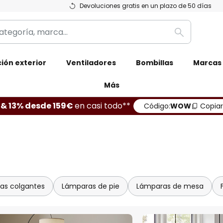
Devoluciones gratis en un plazo de 50 días
Buscar
ión exterior
Ventiladores
Bombillas
Marcas
Más
 & 13% desde 159€
en casi todo**
Código:
WOW
Copiar
as colgantes
Lámparas de pie
Lámparas de mesa