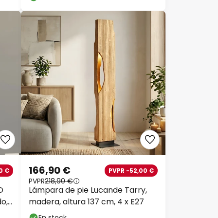
166,90 €
0 €
PVPR -52,00 €
PVPR
218,90 €
D
Lámpara de pie Lucande Tarry,
do,
madera, altura 137 cm, 4 x E27
En stock