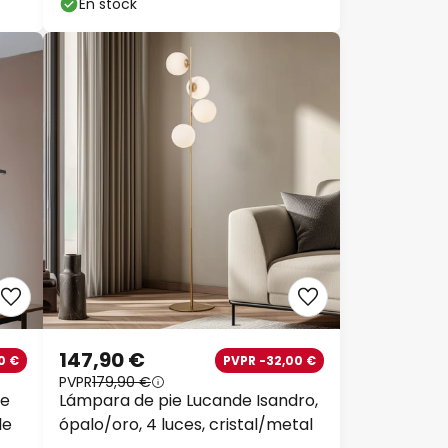
En stock
147,90 €
0 €
PVPR -32,00 €
PVPR
179,90 €
de
Lámpara de pie Lucande Isandro,
le
ópalo/oro, 4 luces, cristal/metal