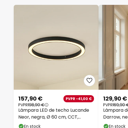
157,90 €
129,90 €
PVPR -41,00 €
PVPR
198,90 €
PVPR
169,90 
Lámpara LED de techo Lucande
Lámpara de
Neor, negra, Ø 60 cm, CCT,
Darrow, neg
atenuable
atenuable
En stock
En stock