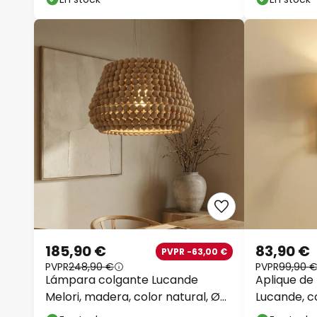
185,90 €
83,90 €
PVPR -63,00 €
PVPR
248,90 €
PVPR
99,90 
Lámpara colgante Lucande
Aplique de
Melori, madera, color natural, Ø
Lucande, co
51 cm, E27
casquillo E