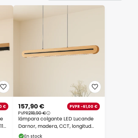
157,90 €
0 €
PVPR -61,00 €
PVPR
218,90 €
de
lámpara colgante LED Lucande
113
Darnor, madera, CCT, longitud
100 cm
En stock