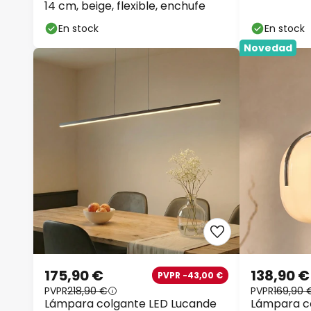
cromada/bl
14 cm, beige, flexible, enchufe
En stock
En stock
Novedad
175,90 €
138,90 €
PVPR -43,00 €
PVPR
218,90 €
PVPR
169,90 
Lámpara colgante LED Lucande
Lámpara c