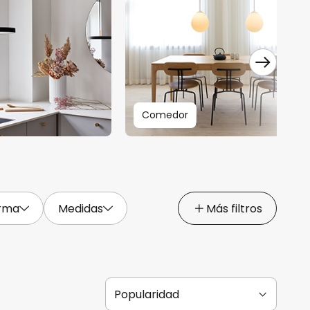
Comedor
rma
Medidas
Más filtros