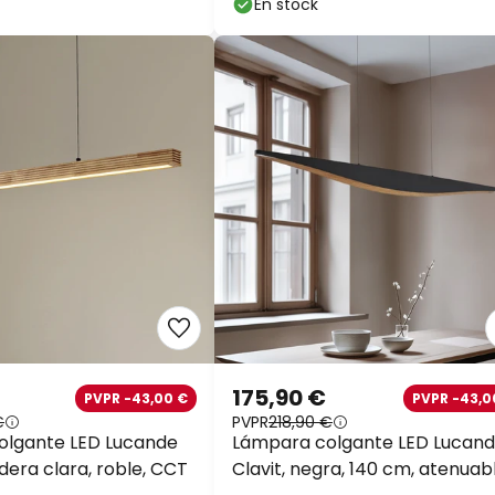
En stock
175,90 €
PVPR -43,00 €
PVPR -43,0
€
PVPR
218,90 €
olgante LED Lucande
Lámpara colgante LED Lucan
era clara, roble, CCT
Clavit, negra, 140 cm, atenuab