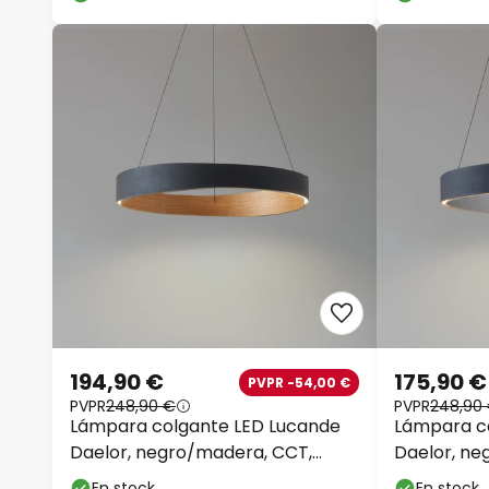
194,90 €
175,90 €
PVPR -54,00 €
PVPR
248,90 €
PVPR
248,90
Lámpara colgante LED Lucande
Lámpara c
Daelor, negro/madera, CCT,
Daelor, ne
atenuable
atenuable
En stock
En stock