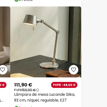
111,90 €
0 €
PVPR -48,00 €
PVPR
159,90 €
Lámpara de mesa Lucande Silka,
,
93 cm, níquel, regulable, E27