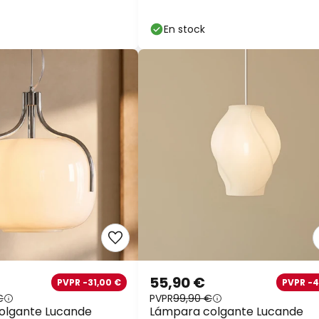
anca, cristal, IP44,
En stock
55,90 €
PVPR -31,00 €
PVPR -
€
PVPR
99,90 €
olgante Lucande
Lámpara colgante Lucande