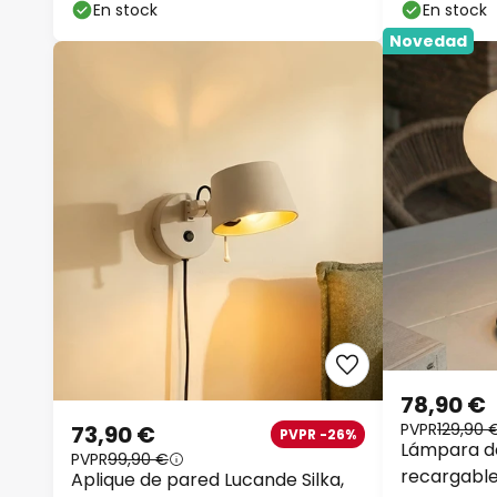
En stock
En stock
Novedad
78,90 €
PVPR
129,90 
73,90 €
PVPR -26%
Lámpara d
PVPR
99,90 €
recargable
Aplique de pared Lucande Silka,