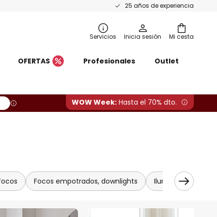
25 años de experiencia
Servicios
Inicia sesión
Mi cesta
OFERTAS
Profesionales
Outlet
WOW Week:
Hasta el 70% dto.
Focos
Focos empotrados, downlights
Iluminación armar