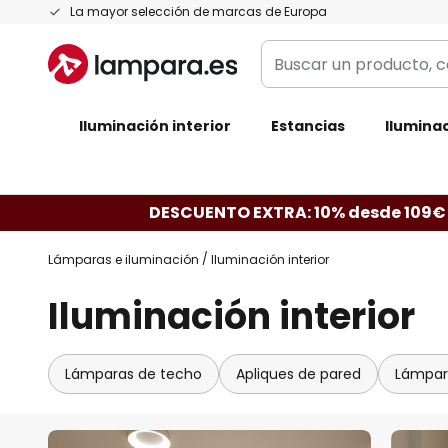
Ir
La mayor selección de marcas de Europa
al
Buscar
contenido
un
producto,
Iluminación interior
categoría,
Estancias
Iluminac
marca...
DESCUENTO EXTRA: 10% desde 109€
Lámparas e iluminación
Iluminación interior
Iluminación interior
Lámparas de techo
Apliques de pared
Lámpar