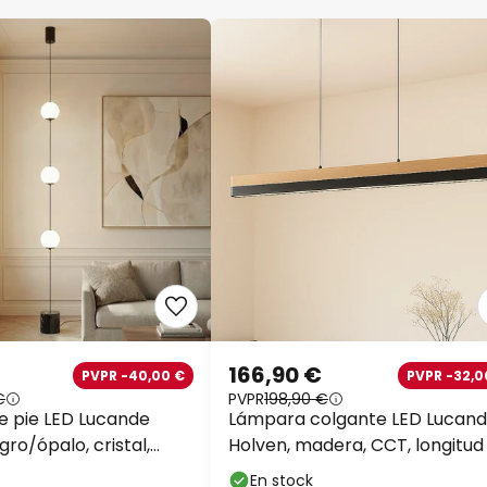
166,90 €
PVPR -40,00 €
PVPR -32,0
€
PVPR
198,90 €
 pie LED Lucande
Lámpara colgante LED Lucan
ro/ópalo, cristal,
Holven, madera, CCT, longitud 
cm
En stock