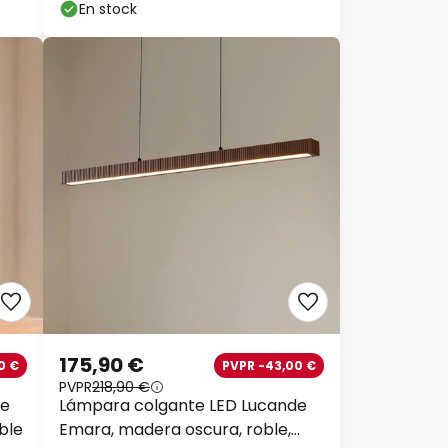
En stock
175,90 €
0 €
PVPR -43,00 €
PVPR
218,90 €
de
Lámpara colgante LED Lucande
ble
Emara, madera oscura, roble,