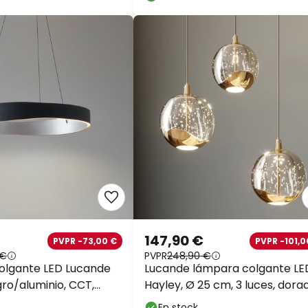
147,90 €
PVPR -73,00 €
PVPR -101,0
 €
PVPR
248,90 €
olgante LED Lucande
Lucande lámpara colgante LE
gro/aluminio, CCT,
Hayley, Ø 25 cm, 3 luces, dora
cristal
En stock