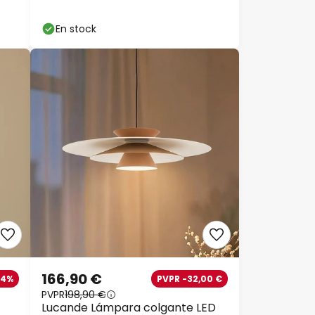
CCT
En stock
166,90 €
44%
PVPR -32,00 €
PVPR
198,90 €
Lucande Lámpara colgante LED