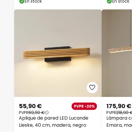
En stock
En stock
55,90 €
175,90 €
PVPR -20%
PVPR
69,90 €
PVPR
218,90 
Aplique de pared LED Lucande
Lámpara c
Lieske, 40 cm, madera, negro
Emara, mad