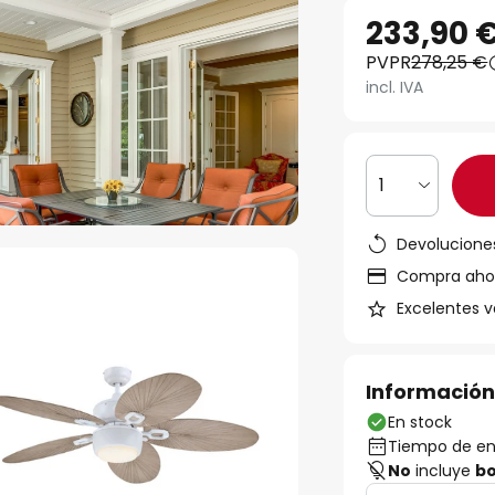
233,90 
PVPR
278,25 €
incl. IVA
1
Devoluciones
Compra ahora
Excelentes v
Información
En stock
Tiempo de ent
No
incluye
bo