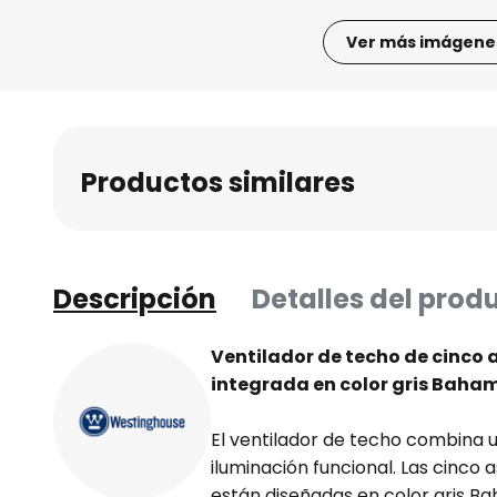
Ver más imágene
Saltar
al
comienzo
de
Productos similares
la
galería
de
imágenes
Descripción
Detalles del prod
Ventilador de techo de cinco 
integrada en color gris Baha
El ventilador de techo combina 
iluminación funcional. Las cinco 
están diseñadas en color gris B