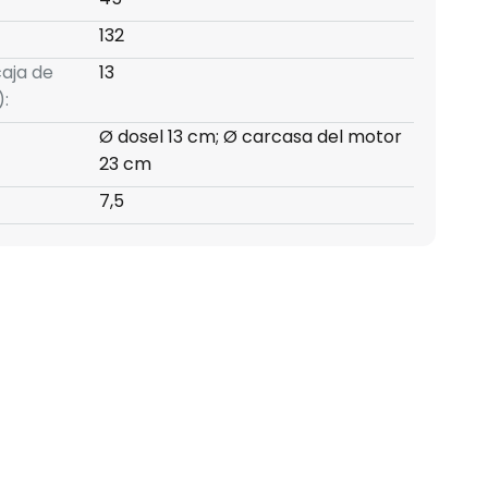
132
caja de
13
:
Ø dosel 13 cm; Ø carcasa del motor
23 cm
7,5