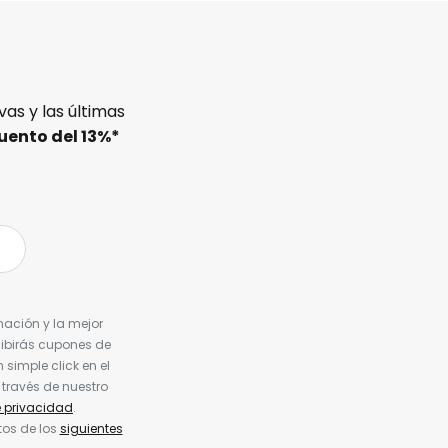
as y las últimas
uento del
13%
*
nación y la mejor
cibirás cupones de
simple click en el
 través de nuestro
e privacidad
.
tos de los
siguientes