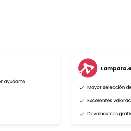
in
5 m
Lampara.
mbién apto para dormitorios y
er ayudarte
Mayor selección d
Excelentes valorac
Devoluciones grati