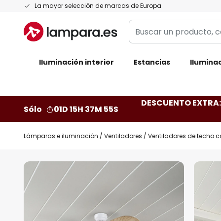
Ir
La mayor selección de marcas de Europa
al
Buscar
contenido
un
producto,
Iluminación interior
categoría,
Estancias
Iluminac
marca...
DESCUENTO EXTRA: 
Sólo
01D 15H 37M 54S
Lámparas e iluminación
Ventiladores
Ventiladores de techo c
Saltar
al
final
de
la