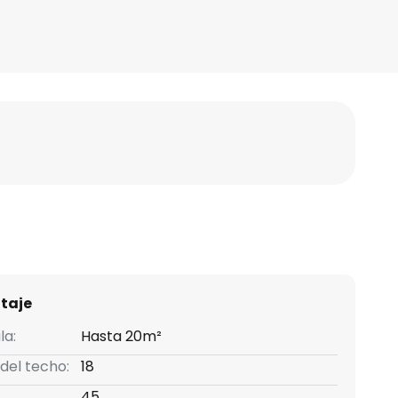
taje
la:
Hasta 20m²
 del techo:
18
45