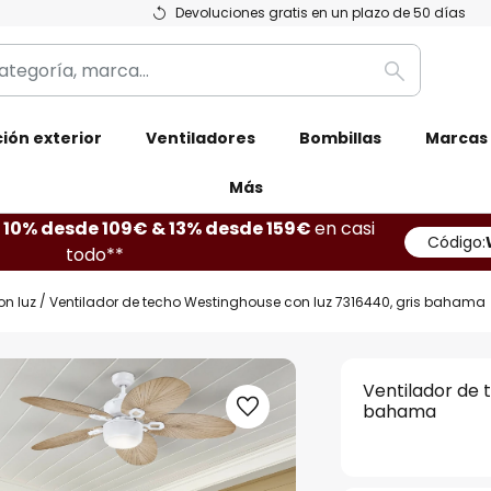
Devoluciones gratis en un plazo de 50 días
Buscar
ión exterior
Ventiladores
Bombillas
Marcas
Más
10% desde 109€ & 13% desde 159€
en casi
Código:
todo**
on luz
Ventilador de techo Westinghouse con luz 7316440, gris bahama
Ventilador de 
bahama