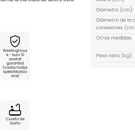
lla es opalina. La lámpara
Diámetro (cm):
illas E27. Las bombillas no
Diámetro de la 
 interruptores de tirador.
conexiones (cm)
Otras medidas:
Westinghous
 con ellos se pueden ajustar las
e – kuni 10
Peso neto (kg):
aastat
la iluminación.
garantiid
(vaata tootja
spetsifikatsio
e invierno. Conmutable
one)
sa.
Cuarto de
baño