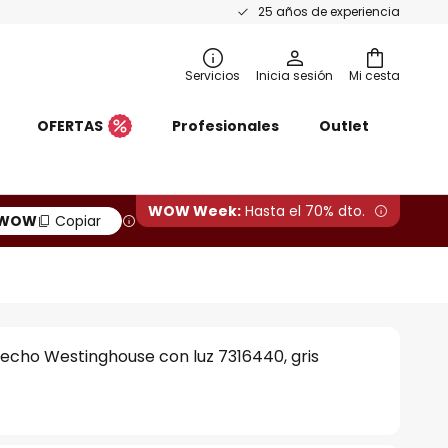
25 años de experiencia
Servicios
Inicia sesión
Mi cesta
OFERTAS
Profesionales
Outlet
WOW Week:
Hasta el 70% dto.
WOW
Copiar
techo Westinghouse con luz 7316440, gris