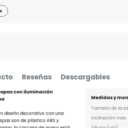
s
ucto
Reseñas
Descargables
aspas con iluminación
Medidas y mon
ma
Tamaño de la sa
un diseño decorativo con una
Inclinación máx.
aspas son de plástico ABS y
ahama, la carcasa de acero está
Altura (cm):