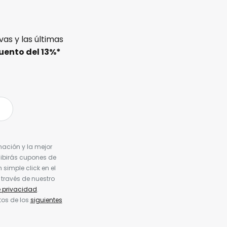
as y las últimas
uento del
13%
*
nación y la mejor
cibirás cupones de
simple click en el
 través de nuestro
e privacidad
.
tos de los
siguientes