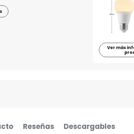
s
Ver más in
pro
ucto
Reseñas
Descargables