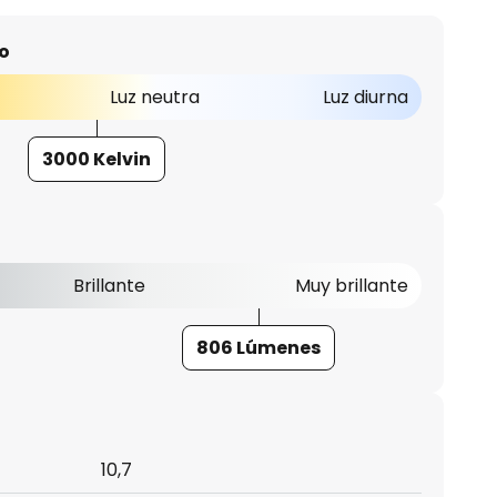
o
Luz neutra
Luz diurna
3000 Kelvin
Brillante
Muy brillante
806 Lúmenes
10,7