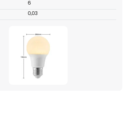
6
0,03