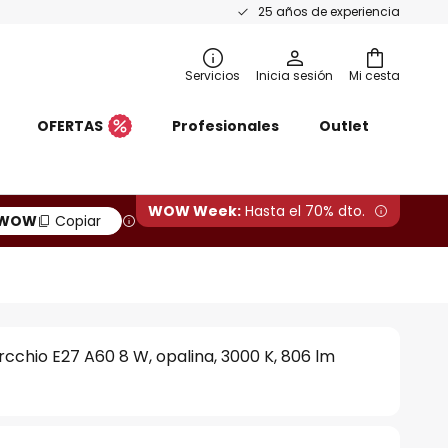
25 años de experiencia
Servicios
Inicia sesión
Mi cesta
OFERTAS
Profesionales
Outlet
WOW Week:
Hasta el 70% dto.
WOW
Copiar
rcchio E27 A60 8 W, opalina, 3000 K, 806 lm