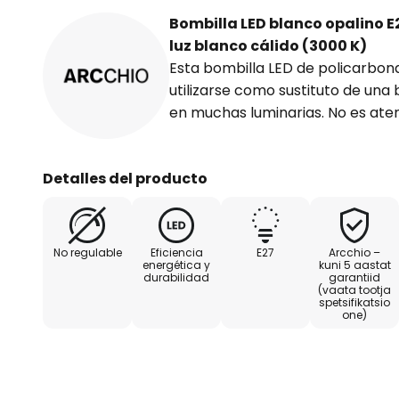
Bombilla LED blanco opalino E2
luz blanco cálido (3000 K)
Esta bombilla LED de policarbon
utilizarse como sustituto de una
en muchas luminarias. No es ate
Detalles del producto
No regulable
Eficiencia
E27
Arcchio –
energética y
kuni 5 aastat
durabilidad
garantiid
(vaata tootja
spetsifikatsio
one)