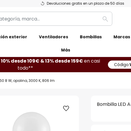
Devoluciones gratis en un plazo de 50 días
Buscar
ión exterior
Ventiladores
Bombillas
Marcas
Más
10% desde 109€ & 13% desde 159€
en casi
Código:
todo**
60 8 W, opalina, 3000 K, 806 lm
Bombilla LED A