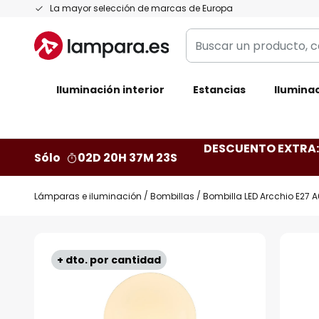
Ir
La mayor selección de marcas de Europa
al
Buscar
contenido
un
producto,
Iluminación interior
categoría,
Estancias
Iluminac
marca...
DESCUENTO EXTRA: 
Sólo
02D 20H 37M 22S
Lámparas e iluminación
Bombillas
Bombilla LED Arcchio E27 A
Saltar
al
+ dto. por cantidad
final
de
la