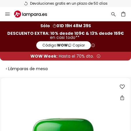
Devoluciones gratis en un plazo de 50 días
Ir
al
contenido
ar
Sólo
01D 19H 48M 38S
DESCUENTO EXTRA: 10% desde 109€ & 13% desde 159€
en casi todo**
Código:
WOW
Copiar
WOW Week:
Hasta el 70% dto.
Lámparas de mesa
Saltar
al
final
de
la
galería
de