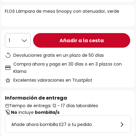
la
FLOS Lámpara de mesa Snoopy con atenuador, verde
galería
de
imágenes
Añadir a la cesta
1
Devoluciones gratis en un plazo de 50 días
Compra ahora y paga en 30 días o en 3 plazos con
Klarna
Excelentes valoraciones en Trustpilot
Información de entrega
Tiempo de entrega: 12 - 17 días laborables
No
incluye
bombilla/s
Añade ahora bombilla E27 a tu pedido