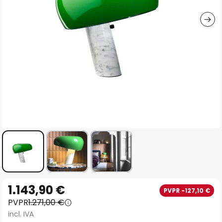
imágenes
Saltar
1.143,90 €
PVPR -127,10 €
al
PVPR
1.271,00 €
comienzo
incl. IVA
de