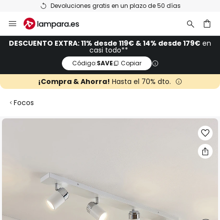
Devoluciones gratis en un plazo de 50 días
Ir
al
contenido
ar
DESCUENTO EXTRA: 11% desde 119€ & 14% desde 179€
en
casi todo**
Código:
SAVE
Copiar
¡Compra & Ahorra!
Hasta el 70% dto.
Focos
Saltar
al
final
de
la
galería
de
imágenes