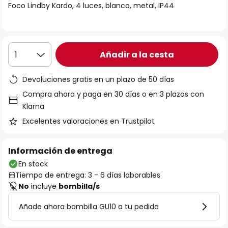
Foco Lindby Kardo, 4 luces, blanco, metal, IP44
galería
de
imágenes
Añadir a la cesta
1
Devoluciones gratis en un plazo de 50 días
Compra ahora y paga en 30 días o en 3 plazos con
Klarna
Excelentes valoraciones en Trustpilot
Información de entrega
En stock
Tiempo de entrega: 3 - 6 días laborables
No
incluye
bombilla/s
Añade ahora bombilla GU10 a tu pedido