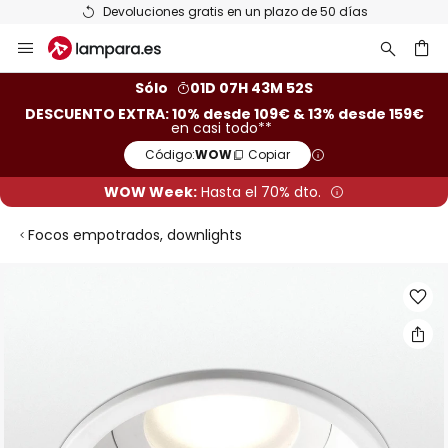
Devoluciones gratis en un plazo de 50 días
Ir
al
contenido
ar
Sólo
01D 07H 43M 51S
DESCUENTO EXTRA: 10% desde 109€ & 13% desde 159€
en casi todo**
Código:
WOW
Copiar
WOW Week:
Hasta el 70% dto.
Focos empotrados, downlights
Saltar
al
final
de
la
galería
de