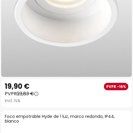
imágenes
Saltar
19,90 €
PVPR -16%
al
PVPR
23,83 €
comienzo
incl. IVA
de
la
Foco empotrable Hyde de 1 luz, marco redondo, IP44,
galería
blanco
de
imágenes