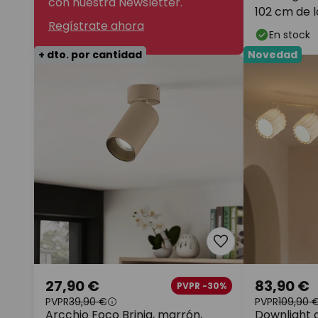
con nuestra Newsletter.
102 cm de 
Regístrate ahora
En stock
+ dto. por cantidad
Novedad
27,90 €
83,90 €
PVPR -30%
PVPR
39,90 €
PVPR
109,90 
Arcchio Foco Brinja, marrón,
Downlight d