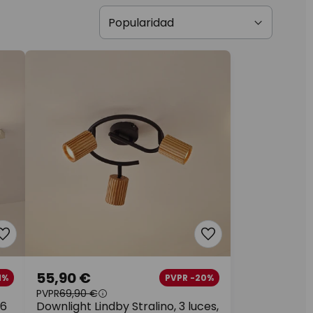
55,90 €
1%
PVPR -20%
PVPR
69,90 €
 6
Downlight Lindby Stralino, 3 luces,