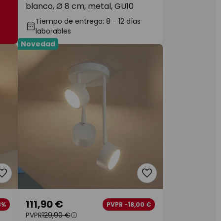
blanco, Ø 8 cm, metal, GU10
Tiempo de entrega: 8 - 12 días
laborables
Novedad
111,90 €
8%
PVPR -18,00 €
PVPR
129,90 €