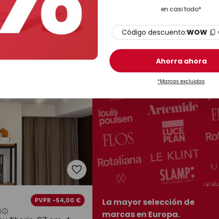
negro, Ø 8 cm, metal, GU10
, 3 luces, blanco,
en casi todo*
Tiempo de entrega: 7 - 11 días
4
laborables
Código descuento:
WOW
Ahorra ahora
*Marcas excluidas
PVPR -54,00 €
La mayor selección de
€
marcas en Europa.