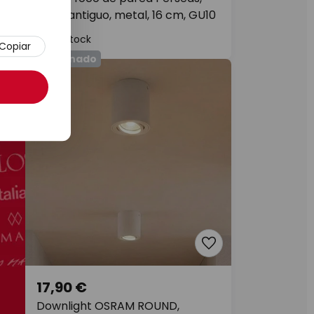
latón antiguo, metal, 16 cm, GU10
En stock
Copiar
Patrocinado
17,90 €
Downlight OSRAM ROUND,