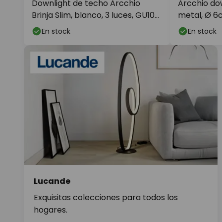
Downlight de techo Arcchio
Arcchio dow
Brinja Slim, blanco, 3 luces, GU10
metal, Ø 6
MR11
En stock
En stock
Lucande
Exquisitas colecciones para todos los
hogares.