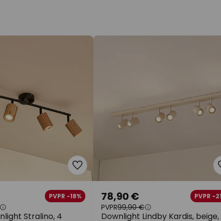
78,90 €
PVPR -18%
PVPR -2
PVPR
99,90 €
light Stralino, 4
Downlight Lindby Kardis, beige,