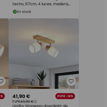
techo, 67cm, 4 luces, madera,
blanco, E14
En stock
41,90 €
0%
PVPR -16%
PVPR
49,90 €
,
Lindby Wanessa downlight de