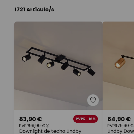
1721 Artículo/s
83,90 €
64,90 €
PVPR -16%
PVPR
99,90 €
PVPR
79,90 €
Downlight de techo Lindby
Lindby Down