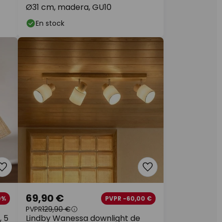
Ø31 cm, madera, GU10
En stock
69,90 €
0%
PVPR -60,00 €
PVPR
129,90 €
, 5
Lindby Wanessa downlight de