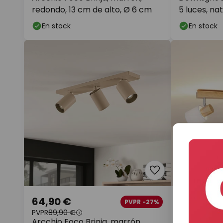
redondo, 13 cm de alto, Ø 6 cm
5 luces, na
En stock
En stock
64,90 €
46,90 €
PVPR -27%
PVPR
89,90 €
PVPR
99,90 €
Arcchio Foco Brinja, marrón,
Lindby Wan