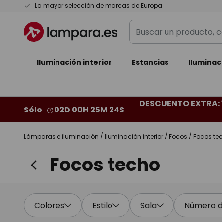
Ir
La mayor selección de marcas de Europa
al
Buscar
contenido
un
producto,
Iluminación interior
categoría,
Estancias
Iluminac
marca...
DESCUENTO EXTRA: 
Sólo
02D 00H 25M 22S
Lámparas e iluminación
Iluminación interior
Focos
Focos te
Focos techo
Colores
Estilo
Sala
Número de