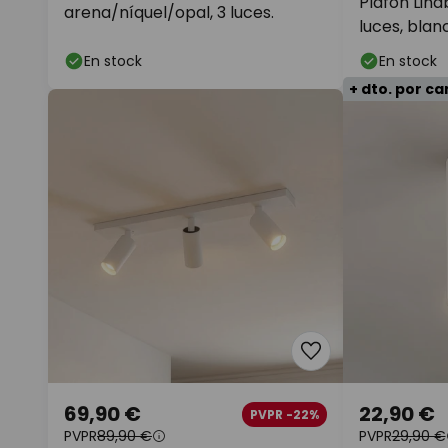
Plafón Lind
arena/níquel/opal, 3 luces.
luces, blan
En stock
En stock
+ dto. por c
69,90 €
22,90 €
PVPR -22%
PVPR
89,90 €
PVPR
29,90 €