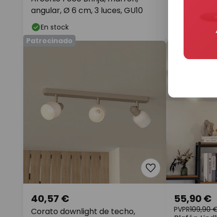
angular, Ø 6 cm, 3 luces, GU10
techo, 47cm
madera, E1
En stock
En stock
Patrocinado
40,57 €
55,90 €
PVPR
109,90 
Corato downlight de techo,