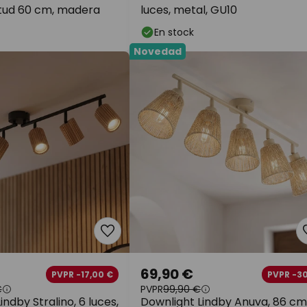
itud 60 cm, madera
luces, metal, GU10
En stock
Novedad
69,90 €
PVPR -17,00 €
PVPR -3
€
PVPR
99,90 €
indby Stralino, 6 luces,
Downlight Lindby Anuva, 86 cm