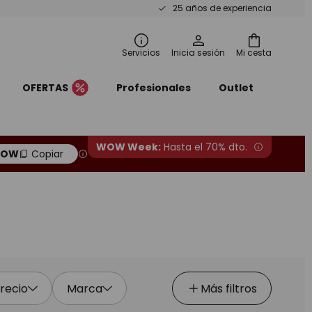
25 años de experiencia
Servicios
Inicia sesión
Mi cesta
OFERTAS
Profesionales
Outlet
WOW Week:
Hasta el 70% dto.
OW
Copiar
recio
Marca
Más filtros