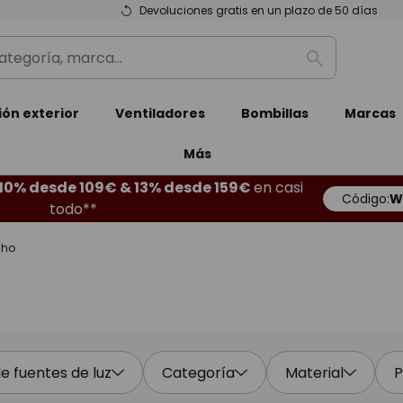
Devoluciones gratis en un plazo de 50 días
Buscar
ión exterior
Ventiladores
Bombillas
Marcas
Más
10% desde 109€ & 13% desde 159€
en casi
Código:
W
todo**
cho
 fuentes de luz
Categoría
Material
P