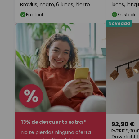
Bravius, negro, 6 luces, hierro
luces, long
En stock
En stock
Novedad
13% de descuento extra *
92,90 €
PVPR
109,90 
No te pierdas ninguna oferta
Downlight L