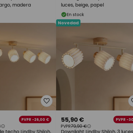
largo, madera
luces, beige, papel
En stock
Novedad
55,90 €
PVPR -26,00 €
PVPR -3
€
PVPR
79,90 €
e techo Lindby Shiloh,
Downlight Lindby Shiloh, 3 luces