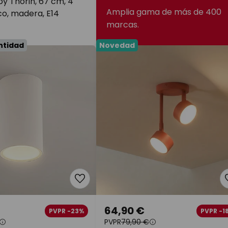
by Thorin, 67 cm, 4
Amplia gama de más de 400
co, madera, E14
marcas.
antidad
Novedad
64,90 €
PVPR -23%
PVPR -1
PVPR
79,90 €