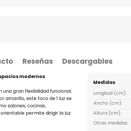
ucto
Reseñas
Descargables
espacios modernos
Medidas
na gran flexibilidad funcional.
Longitud (cm):
r amarillo, este foco de 1 luz se
Ancho (cm):
omo salones, cocinas,
orientable permite dirigir la luz
Altura (cm):
 y acentos.
Otras medidas: