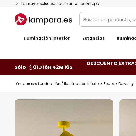
Ir
La mayor selección de marcas de Europa
al
Buscar
contenido
un
producto,
Iluminación interior
categoría,
Estancias
Iluminac
marca...
DESCUENTO EXTRA: 
Sólo
01D 16H 42M 15S
Lámparas e iluminación
Iluminación interior
Focos
Downlight
Saltar
al
final
de
la