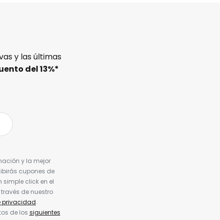
as y las últimas
uento del
13%
*
nación y la mejor
cibirás cupones de
simple click en el
 través de nuestro
e privacidad
.
tos de los
siguientes