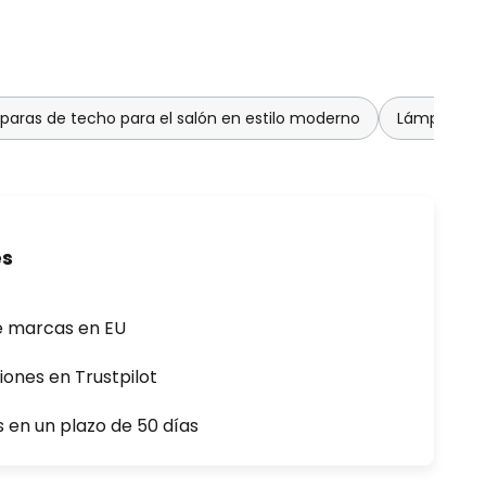
aras de techo para el salón en estilo moderno
Lámparas de
es
e marcas en EU
iones en Trustpilot
s en un plazo de 50 días