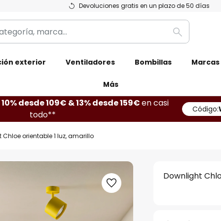
Devoluciones gratis en un plazo de 50 días
Buscar
ión exterior
Ventiladores
Bombillas
Marcas
Más
10% desde 109€ & 13% desde 159€
en casi
Código:
todo**
 Chloe orientable 1 luz, amarillo
Downlight Chloe