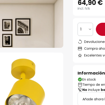
64,90 €
incl. IVA
1
Devoluciones
Compra ahora
Excelentes v
Información
En stock
Tiempo de ent
No
incluye
bo
Añade ahora 