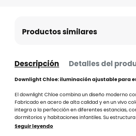
Saltar
al
comienzo
de
Productos similares
la
galería
de
imágenes
Descripción
Detalles del prod
Downlight Chloe: iluminación ajustable para 
El downlight Chloe combina un diseño moderno con u
Fabricado en acero de alta calidad y en un vivo colo
integra a la perfección en diferentes estancias, c
dormitorios y habitaciones infantiles. Su estructura 
de forma precisa para crear diferentes ambientes
Seguir leyendo