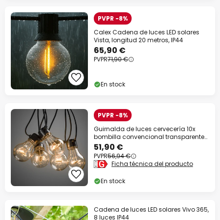
PVPR -8%
Calex Cadena de luces LED solares
Vista, longitud 20 metros, IP44
65,90 €
PVPR
71,90 €
En stock
PVPR -8%
Guirnalda de luces cervecería 10x
bombilla convencional transparente
ámbar
51,90 €
PVPR
56,94 €
Ficha técnica del producto
En stock
Cadena de luces LED solares Vivo 365,
8 luces IP44