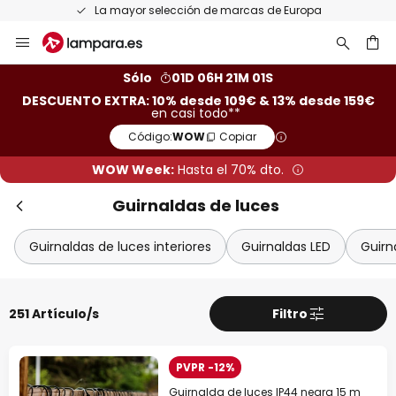
Devoluciones gratis en un plazo de 50 días
Ir
al
contenido
ar
Sólo
01D 06H 20M 59S
DESCUENTO EXTRA: 10% desde 109€ & 13% desde 159€
en casi todo**
Código:
WOW
Copiar
WOW Week:
Hasta el 70% dto.
Guirnaldas de luces
Guirnaldas de luces interiores
Guirnaldas LED
Guirn
251 Artículo/s
Filtro
PVPR -12%
Guirnalda de luces IP44 negra 15 m