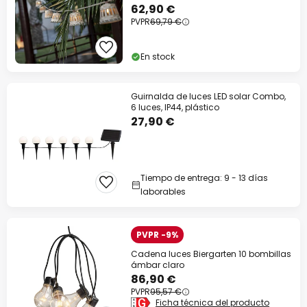
62,90 €
PVPR
69,79 €
En stock
Guirnalda de luces LED solar Combo,
6 luces, IP44, plástico
27,90 €
Tiempo de entrega: 9 - 13 días
laborables
PVPR -9%
Cadena luces Biergarten 10 bombillas
ámbar claro
86,90 €
PVPR
95,57 €
Ficha técnica del producto