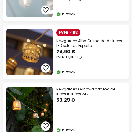
Descuento extra
En stock
-10% EXTRA
desde 109 €
-13% EXTRA.
desde 159 €
PVPR -15%
Newgarden Alba Guirnalda de luces
en casi todo*
LED solar de Esparto
74,90 €
Código descuento:
WOW
Copiar
PVPR
88,08 €
Ahorra ahora
En stock
*Marcas excluidas
Newgarden Okinawa cadena de
luces 10 luces 24V
59,29 €
En stock