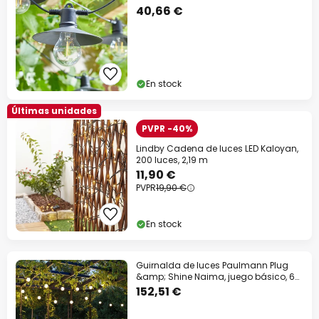
40,66 €
En stock
Últimas unidades
PVPR -40%
Lindby Cadena de luces LED Kaloyan,
200 luces, 2,19 m
11,90 €
PVPR
19,90 €
En stock
Guirnalda de luces Paulmann Plug
&amp; Shine Naima, juego básico, 6
m, IP67
152,51 €