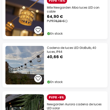
PVPR -15%
Mite Newgarden Alba luces LED con
cable
64,90 €
PVPR
76,38 €
En stock
Cadena de luces LED GloBulb, 40
luces, IP44
40,66 €
En stock
PVPR -9%
Newgarden Aurora cadena de luces
LED solar