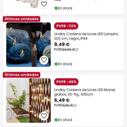
En stock
Últimas unidades
PVPR -72%
Lindby Cadena de luces LED Lampini,
200 cm, negro, IP44
9,49 €
PVPR
34,90 €
En stock
Últimas unidades
PVPR -45%
Lindby Cadena de luces LED Mionel,
globos, 30-flg., 635cm
6,49 €
PVPR
11,90 €
En stock