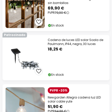
sin bombillas
69,90 €
PVPR
79,90 €
En stock
Patrocinado
Cadena de luces LED solar Soala de
Paulmann, IP44, negra, 30 luces
Cer
18,25 €
En stock
PVPR -20%
Newgarden Allegra cadena luz LED
solar cable yute
51,90 €
PVPR
64,86 €