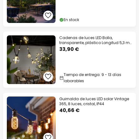
En stock
Cadenas de luces LED Bolla,
transparente, plástico Longitud 5,3 m
20-fl.
33,90 €
Tiempo de entrega: 9 - 13 días
laborables
Guirnalda de luces LED solar Vintage
365, 8 luces, cristal, IP44
40,66 €