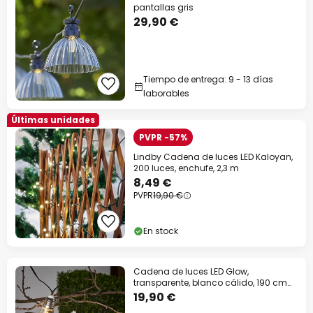
pantallas gris
29,90 €
Tiempo de entrega: 9 - 13 días
laborables
Últimas unidades
PVPR -57%
Lindby Cadena de luces LED Kaloyan,
200 luces, enchufe, 2,3 m
8,49 €
PVPR
19,90 €
En stock
Cadena de luces LED Glow,
transparente, blanco cálido, 190 cm
de longitud
19,90 €