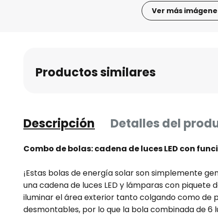
Ver más imágene
Saltar
al
comienzo
de
Productos similares
la
galería
de
imágenes
Descripción
Detalles del prod
Combo de bolas: cadena de luces LED con func
¡Estas bolas de energía solar son simplemente ge
una cadena de luces LED y lámparas con piquete de 
iluminar el área exterior tanto colgando como de pi
desmontables, por lo que la bola combinada de 6 l