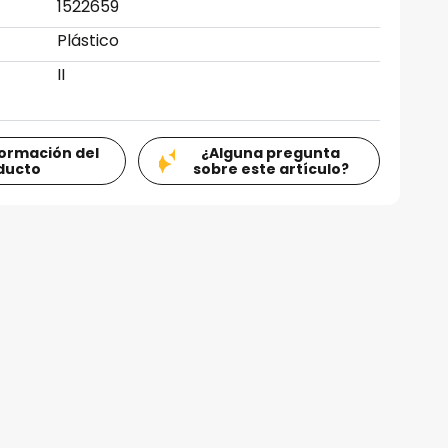
1522659
Plástico
II
formación del
¿Alguna pregunta
ducto
sobre este artículo?