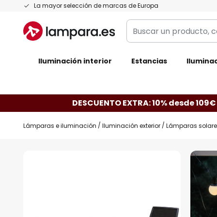
Ir
La mayor selección de marcas de Europa
al
Buscar
contenido
un
producto,
Iluminación interior
categoría,
Estancias
Iluminac
marca...
DESCUENTO EXTRA: 10% desde 109€
Lámparas e iluminación
Iluminación exterior
Lámparas solare
Saltar
al
final
de
la
galería