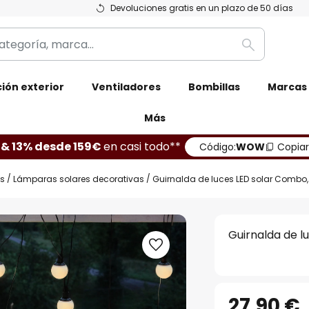
Devoluciones gratis en un plazo de 50 días
Buscar
ión exterior
Ventiladores
Bombillas
Marcas
Más
 & 13% desde 159€
en casi todo**
Código:
WOW
Copiar
s
Lámparas solares decorativas
Guirnalda de luces LED solar Combo, 6
Guirnalda de lu
27,90 €