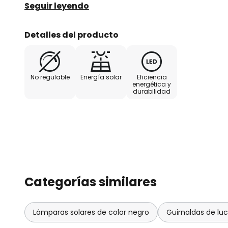
desee. Incluye panel solar de invierno y batería.
Seguir leyendo
Detalles del producto
No regulable
Energía solar
Eficiencia
energética y
durabilidad
Categorías similares
Lámparas solares de color negro
Guirnaldas de lu