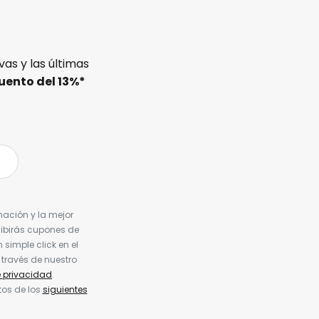
as y las últimas
uento del
13%
*
nación y la mejor
cibirás cupones de
simple click en el
 través de nuestro
e privacidad
.
tos de los
siguientes