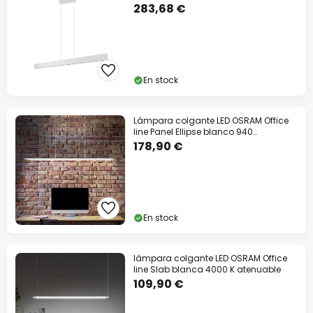
283,68 €
En stock
Lámpara colgante LED OSRAM Office
line Panel Ellipse blanco 940
atenuable
178,90 €
En stock
lámpara colgante LED OSRAM Office
line Slab blanca 4000 K atenuable
109,90 €