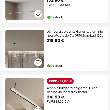
152,90 €
PVPR
308,90 €
En stock
Lámpara colgante Genesis, aluminio
negro/dorado, 7 x GU10, longitud 150
cm
218,90 €
En stock
PVPR -97,00 €
Arcchio lámpara colgante LED de
oficina Jolinda slim, metal,
arriba/abajo
241,90 €
PVPR
338,90 €