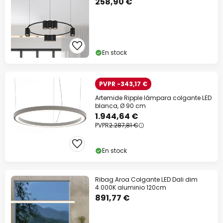
258,90 €
En stock
PVPR -343,17 €
Artemide Ripple lámpara colgante LED
blanca, Ø 90 cm
1.944,64 €
PVPR
2.287,81 €
En stock
Ribag Aroa Colgante LED Dali dim
4.000K aluminio 120cm
891,77 €