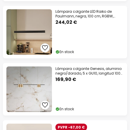
Lámpara colgante LED Raiko de
Paulmann, negra, 100 cm, RGBW,
atenuable.
244,02 €
En stock
Lámpara colgante Genesis, aluminio
negro/dorado, 5 x GU10, longitud 100
cm
169,90 €
En stock
PVPR -67,00 €