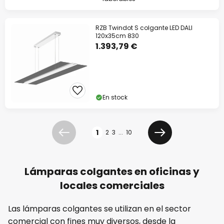
RZB Twindot S colgante LED DALI
120x35cm 830
1.393,79 €
En stock
Página
1
2
3
...
10
Anterior
Siguiente
Lámparas colgantes en oficinas y
locales comerciales
Las lámparas colgantes se utilizan en el sector
comercial con fines muy diversos, desde la