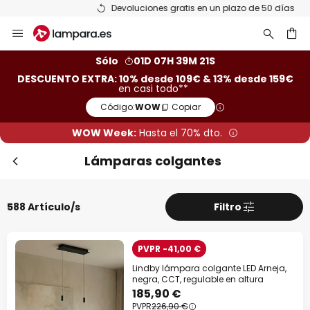
Devoluciones gratis en un plazo de 50 días
Ir
Cer
al
contenido
ar
Sólo
01D 07H 39M 20S
DESCUENTO EXTRA: 10% desde 109€ & 13% desde 159€
en casi todo**
Código:
WOW
Copiar
WOW Week:
Hasta el 70% dto.
Lámparas colgantes
588 Artículo/s
Filtro
Descuento extra
-10% EXTRA
desde 109 €
PVPR -41,00 €
Lindby lámpara colgante LED Arneja,
-13% EXTRA.
desde 159 €
negra, CCT, regulable en altura
185,90 €
PVPR
226,90 €
en casi todo*