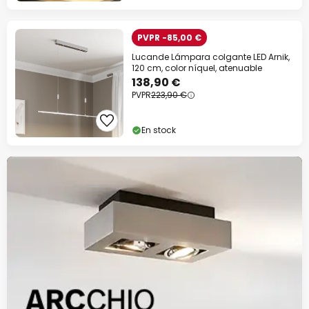
PVPR -85,00 €
Lucande Lámpara colgante LED Arnik,
120 cm, color níquel, atenuable
138,90 €
PVPR
223,90 €
En stock