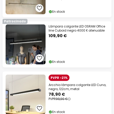
Código descuento:
WOW
Copiar
En stock
Ahorra ahora
Patrocinado
Lámpara colgante LED OSRAM Office
line Cuboid negro 4000 K atenuable
*Marcas excluidas
109,90 €
En stock
PVPR -21%
Arcchio lámpara colgante LED Cuna,
negro, 122cm, metal
78,90 €
PVPR
99,90 €
En stock