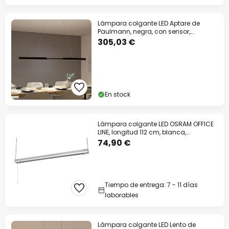
Lámpara colgante LED Aptare de
Paulmann, negra, con sensor,
atenuable
305,03 €
En stock
Lámpara colgante LED OSRAM OFFICE
LINE, longitud 112 cm, blanca,
interruptor
74,90 €
Tiempo de entrega: 7 - 11 días
laborables
Lámpara colgante LED Lento de