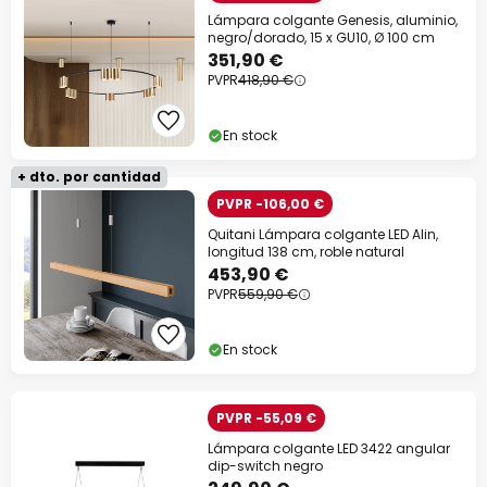
Lámpara colgante Genesis, aluminio,
negro/dorado, 15 x GU10, Ø 100 cm
351,90 €
PVPR
418,90 €
En stock
+ dto. por cantidad
PVPR -106,00 €
Quitani Lámpara colgante LED Alin,
longitud 138 cm, roble natural
453,90 €
PVPR
559,90 €
En stock
PVPR -55,09 €
Lámpara colgante LED 3422 angular
dip-switch negro