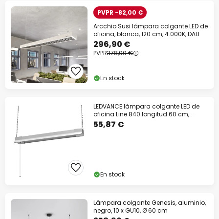
PVPR -82,00 €
Arcchio Susi lámpara colgante LED de
oficina, blanca, 120 cm, 4.000K, DALI
296,90 €
PVPR
378,90 €
En stock
LEDVANCE lámpara colgante LED de
oficina Line 840 longitud 60 cm,
blanco
55,87 €
En stock
Lámpara colgante Genesis, aluminio,
negro, 10 x GU10, Ø 60 cm