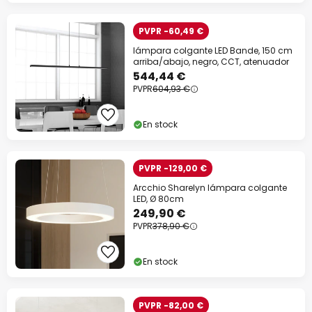
PVPR -60,49 €
lámpara colgante LED Bande, 150 cm
arriba/abajo, negro, CCT, atenuador
544,44 €
PVPR
604,93 €
En stock
PVPR -129,00 €
Arcchio Sharelyn lámpara colgante
LED, Ø 80cm
249,90 €
PVPR
378,90 €
En stock
PVPR -82,00 €