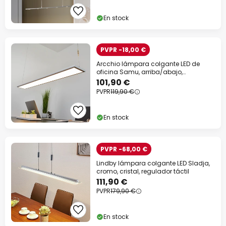
En stock
PVPR -18,00 €
Arcchio lámpara colgante LED de
oficina Samu, arriba/abajo,
atenuable, aluminio
101,90 €
PVPR
119,90 €
En stock
PVPR -68,00 €
Lindby lámpara colgante LED Sladja,
cromo, cristal, regulador táctil
111,90 €
PVPR
179,90 €
En stock