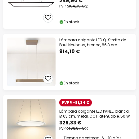
249,90 €
PVPR
304,99 €
En stock
Lámpara colgante LED Q-Stretto de
Paul Neuhaus, bronce, 86,8 cm
914,10 €
En stock
PVPR -81,34 €
Lámpara colgante LED PANEL, blanca,
Ø 63 cm, metal, CCT, atenuable, 50 W
325,33 €
PVPR
406,67 €
Tiempo de entrega: 6 - 10 días