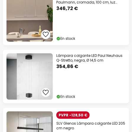
Paulmann, cromada, 100 cm, luz
hacia
346,72 €
En stock
Lámpara colgante LED Paul Neuhaus
Q-Stretto, negra, Ø 14,5 cm
354,86 €
En stock
PVPR -128,50 €
SLV Glenos Lámpara colgante LED 205
cm negro