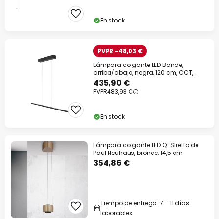
En stock
PVPR -48,03 €
Lámpara colgante LED Bande,
arriba/abajo, negra, 120 cm, CCT,
atenuador
435,90 €
PVPR
483,93 €
En stock
Lámpara colgante LED Q-Stretto de
Paul Neuhaus, bronce, 14,5 cm
354,86 €
Tiempo de entrega: 7 - 11 días
laborables