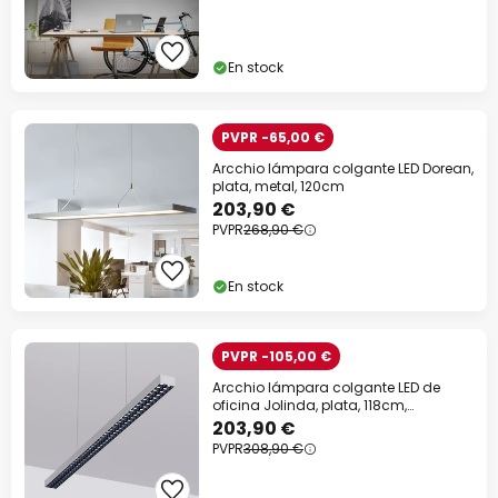
En stock
PVPR -65,00 €
Arcchio lámpara colgante LED Dorean,
plata, metal, 120cm
203,90 €
PVPR
268,90 €
En stock
PVPR -105,00 €
Arcchio lámpara colgante LED de
oficina Jolinda, plata, 118cm,
arriba/abajo
203,90 €
PVPR
308,90 €