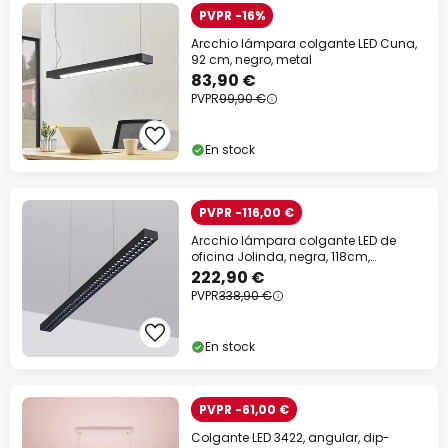
PVPR -16%
Arcchio lámpara colgante LED Cuna,
92 cm, negro, metal
83,90 €
PVPR
99,90 €
En stock
PVPR -116,00 €
Arcchio lámpara colgante LED de
oficina Jolinda, negra, 118cm,
arriba/abajo
222,90 €
PVPR
338,90 €
En stock
PVPR -61,00 €
Colgante LED 3422, angular, dip-