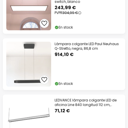
switch, blanco
243,99 €
PVPR
304,99 €
En stock
Lámpara colgante LED Paul Neuhaus
Q-Stretto, negra, 86,8 cm
914,10 €
En stock
LEDVANCE lámpara colgante LED de
oficina Line 840 longitud 112 cm,
blanco
71,12 €