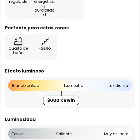
regulable
energética
y
durabilida
d
Perfecto para estas zonas
Cuarto de
Pasillo
baño
Efecto luminoso
Blanco cálido
Luz neutra
Luz diurna
3000 Kelvin
Luminosidad
Tenue
Brillante
Muy brillante