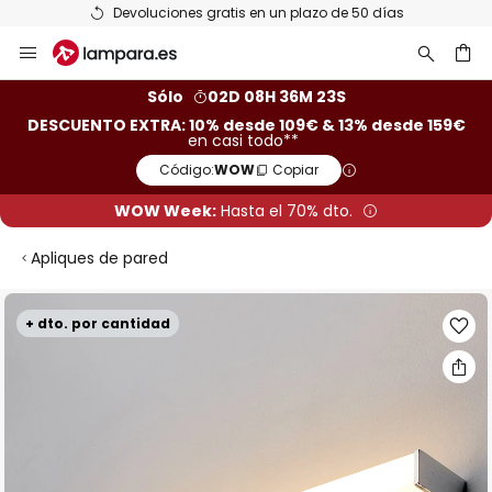
Devoluciones gratis en un plazo de 50 días
Ir
al
contenido
ar
Sólo
02D 08H 36M 23S
DESCUENTO EXTRA: 10% desde 109€ & 13% desde 159€
en casi todo**
Código:
WOW
Copiar
WOW Week:
Hasta el 70% dto.
Apliques de pared
Saltar
+ dto. por cantidad
al
final
de
la
galería
de