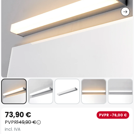
imágenes
Saltar
73,90 €
PVPR -76,00 €
al
PVPR
149,90 €
comienzo
incl. IVA
de