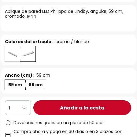
la
Aplique de pared LED Philippa de Lindby, angular, 59 cm,
galería
cromado, IP44
de
imágenes
Colores del artículo:
cromo / blanco
Ancho (cm):
59 cm
59 cm
89 cm
Añadir a la cesta
1
Devoluciones gratis en un plazo de 50 días
Compra ahora y paga en 30 días o en 3 plazos con