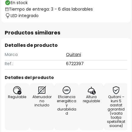
En stock
Tiempo de entrega: 3 - 6 días laborables
LED integrado
Productos similares
Detalles de producto
Marca
Quitani
Ref.:
6722397
Detalles del producto
Regulable
Atenuador
Eficiencia
Altura
Quitani –
no
energética
regulable
kuni 5
incluido
y
aastat
durabilida
garantiid
d
(vaata
tootja
spetsifikat
sioone)