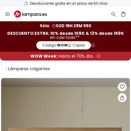
Devoluciones gratis en un plazo de 50 días
Ir
al
contenido
ar
Sólo
02D 16H 28M 55S
DESCUENTO EXTRA: 10% desde 109€ & 13% desde 159€
en casi todo**
Código:
WOW
Copiar
WOW Week:
Hasta el 70% dto.
Lámparas colgantes
Saltar
al
final
de
la
galería
de