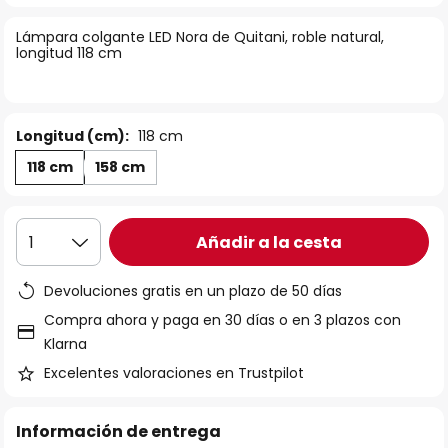
la
Lámpara colgante LED Nora de Quitani, roble natural,
galería
longitud 118 cm
de
imágenes
Longitud (cm):
118 cm
118 cm
158 cm
Añadir a la cesta
1
Devoluciones gratis en un plazo de 50 días
Compra ahora y paga en 30 días o en 3 plazos con
Klarna
Excelentes valoraciones en Trustpilot
Información de entrega