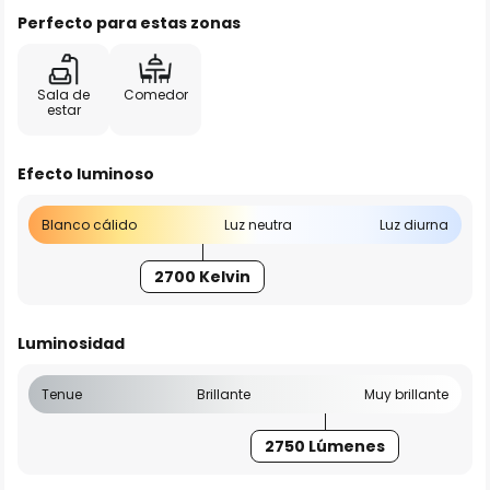
Perfecto para estas zonas
Sala de
Comedor
estar
Efecto luminoso
Blanco cálido
Luz neutra
Luz diurna
2700 Kelvin
Luminosidad
Tenue
Brillante
Muy brillante
2750 Lúmenes