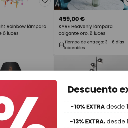
459,00 €
ight Rainbow lámpara
KARE Heavenly lámpara
 6 luces
colgante oro, 8 luces
Tiempo de entrega: 3 - 6 días
laborables
Descuento e
-10% EXTRA
desde 1
-13% EXTRA.
desde 