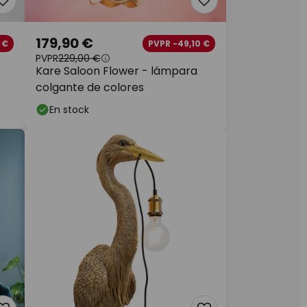
179,90 €
 €
PVPR -49,10 €
PVPR
229,00 €
Kare Saloon Flower - lámpara
colgante de colores
En stock