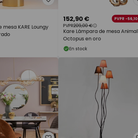
152,90 €
PVPR -56,10
PVPR
209,00 €
e mesa KARE Loungy
Kare Lámpara de mesa Animal
rado
Octopus en oro
En stock