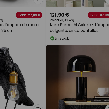
121,90 €
PVPR -27,09 €
PVPR -37,09
€
PVPR
158,99 €
on lámpara de mesa
Kare Parecchi Colore - Lámpa
Ø 35 cm
colgante, cinco pantallas
En stock