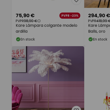
75,90 €
294,90 
PVPR -23%
PVPR
98,90 €
PVPR
418,99 
Kare Lámpara colgante modelo
Kare Lámpa
ardilla
Balls, oro
En stock
En stock