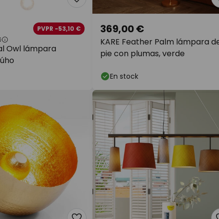
369,00 €
PVPR -53,10 €
€
KARE Feather Palm lámpara d
l Owl lámpara
pie con plumas, verde
búho
En stock