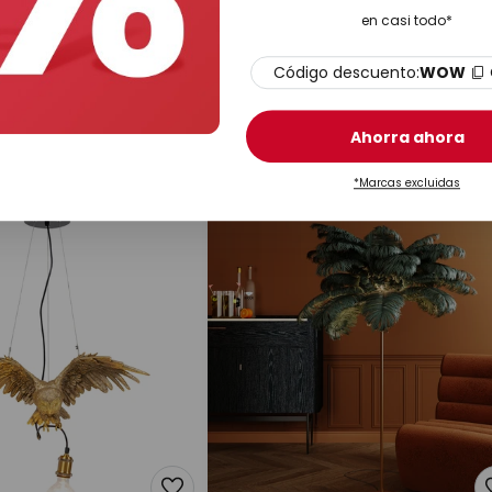
en casi todo*
Código descuento:
WOW
259,00 €
 Leopard lámpara de
Kare Calotta - lámpara de pie
cromo brillante
Ahorra ahora
En stock
*Marcas excluidas