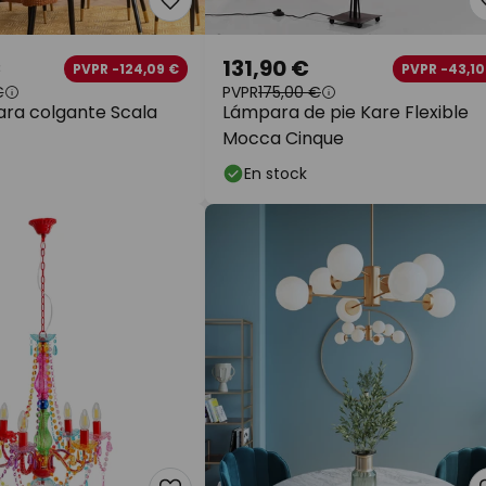
€
131,90 €
PVPR -124,09 €
PVPR -43,10
€
PVPR
175,00 €
ra colgante Scala
Lámpara de pie Kare Flexible
Mocca Cinque
En stock