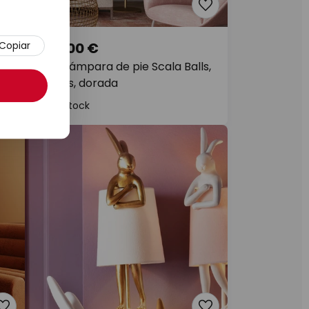
Copiar
349,00 €
 de
Kare Lámpara de pie Scala Balls,
6 luces, dorada
En stock