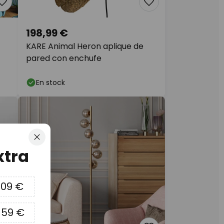
198,99 €
KARE Animal Heron aplique de
pared con enchufe
En stock
Cerrar
xtra
09 €
159 €