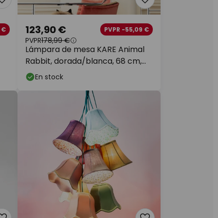
123,90 €
 €
PVPR -55,09 €
PVPR
178,99 €
Lámpara de mesa KARE Animal
Rabbit, dorada/blanca, 68 cm,
E14
En stock