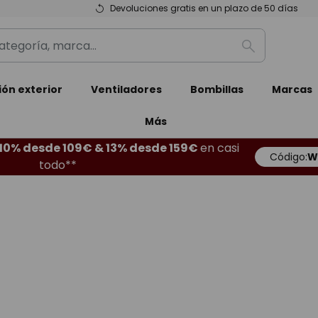
Devoluciones gratis en un plazo de 50 días
Buscar
ión exterior
Ventiladores
Bombillas
Marcas
Más
10% desde 109€ & 13% desde 159€
en casi
Código:
W
todo**