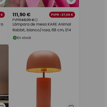
111,90 €
 €
PVPR -37,09 €
PVPR
148,99 €
ra
Lámpara de mesa KARE Animal
Rabbit, blanco/rosa, 68 cm, E14
En stock