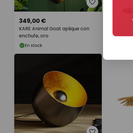
349,00 €
139,00 €
KARE Animal Goat aplique con
KARE Relax
enchufe, oro
mesa
En stock
En stock