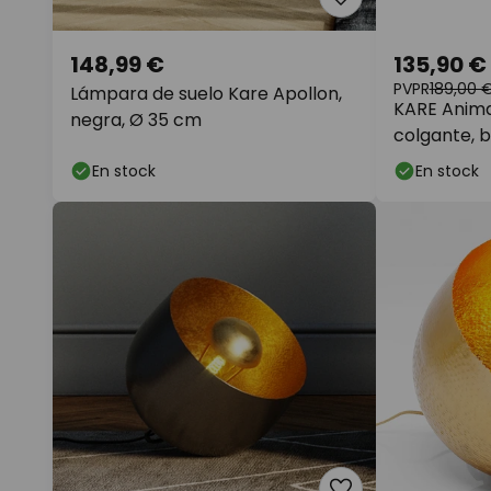
148,99 €
135,90 €
PVPR
189,00 
Lámpara de suelo Kare Apollon,
KARE Anima
negra, Ø 35 cm
colgante, 
En stock
En stock