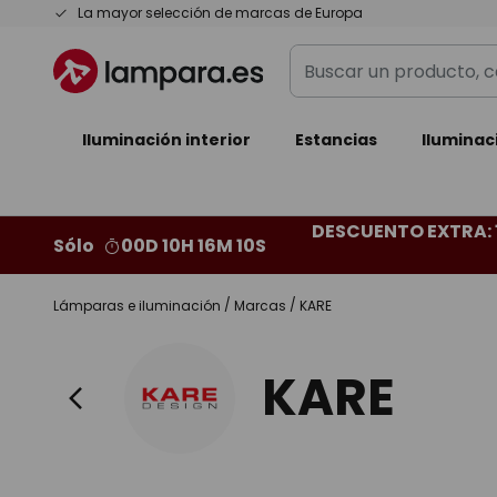
Ir
La mayor selección de marcas de Europa
al
Buscar
contenido
un
producto,
Iluminación interior
categoría,
Estancias
Iluminac
marca...
DESCUENTO EXTRA: 
Sólo
00D 10H 16M 08S
Lámparas e iluminación
Marcas
KARE
KARE