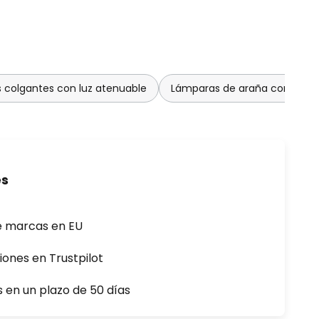
 colgantes con luz atenuable
Lámparas de araña con luz a
es
e marcas en EU
iones en Trustpilot
s en un plazo de 50 días