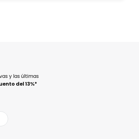
as y las últimas
uento del
13%
*