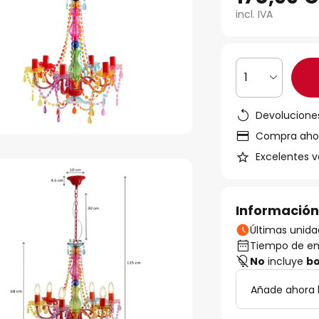
incl. IVA
1
Devoluciones
Compra ahora
Excelentes v
Información
Últimas unida
Tiempo de ent
No
incluye
bo
Añade ahora b