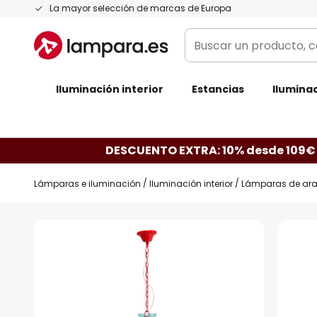
Ir
La mayor selección de marcas de Europa
al
Buscar
contenido
un
producto,
Iluminación interior
categoría,
Estancias
Iluminac
marca...
DESCUENTO EXTRA: 10% desde 109€
Lámparas e iluminación
Iluminación interior
Lámparas de ar
Saltar
al
final
de
la
galería