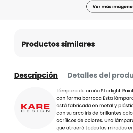
Ver más imágene
Saltar
al
comienzo
de
Productos similares
la
galería
de
imágenes
Descripción
Detalles del prod
Lámpara de araña Starlight Rainb
con forma barroca Esta lámpara
está fabricada en metal y plásti
con su arco iris de brillantes c
acrílicos de colores. Una lámpa
que atraerá todas las miradas en