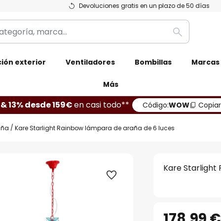
Devoluciones gratis en un plazo de 50 días
Buscar
ión exterior
Ventiladores
Bombillas
Marcas
Más
 & 13% desde 159€
en casi todo**
Código:
WOW
Copiar
aña
Kare Starlight Rainbow lámpara de araña de 6 luces
Kare Starlight
178,99 