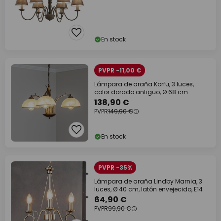
En stock
PVPR -11,00 €
Lámpara de araña Korfu, 3 luces,
color dorado antiguo, Ø 68 cm
138,90 €
PVPR
149,90 €
En stock
PVPR -35%
Lámpara de araña Lindby Marnia, 3
luces, Ø 40 cm, latón envejecido, E14
64,90 €
PVPR
99,90 €