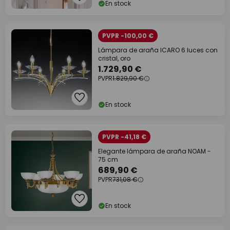
En stock
PVPR -100,00 €
Lámpara de araña ICARO 6 luces con
cristal, oro
1.729,90 €
PVPR
1.829,90 €
En stock
PVPR -41,18 €
Elegante lámpara de araña NOAM -
75 cm
689,90 €
PVPR
731,08 €
En stock