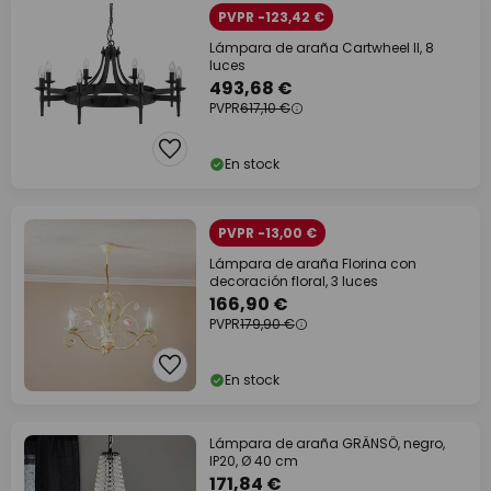
PVPR -123,42 €
Lámpara de araña Cartwheel II, 8
luces
493,68 €
PVPR
617,10 €
En stock
PVPR -13,00 €
Lámpara de araña Florina con
decoración floral, 3 luces
166,90 €
PVPR
179,90 €
En stock
Lámpara de araña GRÄNSÖ, negro,
IP20, Ø 40 cm
171,84 €