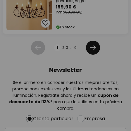
pantallas, negro
159,90 €
PVPR
198,90 €
En stock
Página
1
2
3
...
6
Anterior
Siguiente
Newsletter
Sé el primero en conocer nuestras mejores ofertas,
promociones exclusivas y las últimas tendencias en
iluminación. Regístrate ahora y recibe un
cupón de
descuento del
13%
*
para que lo utilices en tu próxima
compra.
Cliente particular
Empresa