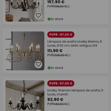
157,90 €
PVPR
198,90 €
En stock
PVPR -97,00 €
Lámpara de araña Lindby Marnia, 8
luces, Ø 53 cm, latón antiguo, E14
111,90 €
PVPR
208,90 €
En stock
PVPR -57,00 €
Lindby Shervan lámpara de araña, 5
luces, marrón
92,90 €
PVPR
149,90 €