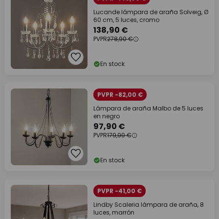
Lucande lámpara de araña Solveig, Ø
60 cm, 5 luces, cromo
138,90 €
PVPR
278,90 €
En stock
PVPR -82,00 €
Lámpara de araña Malbo de 5 luces
en negro
97,90 €
PVPR
179,90 €
En stock
PVPR -41,00 €
Lindby Scaleria lámpara de araña, 8
luces, marrón