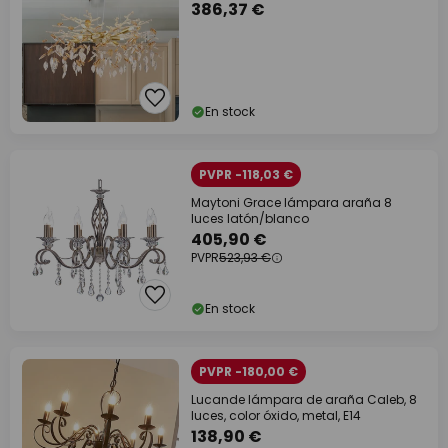
386,37 €
En stock
PVPR -118,03 €
Maytoni Grace lámpara araña 8
luces latón/blanco
405,90 €
PVPR
523,93 €
En stock
PVPR -180,00 €
Lucande lámpara de araña Caleb, 8
luces, color óxido, metal, E14
138,90 €