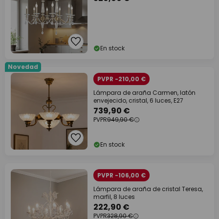
En stock
Novedad
PVPR -210,00 €
Lámpara de araña Carmen, latón
envejecido, cristal, 6 luces, E27
739,90 €
PVPR
949,90 €
En stock
PVPR -106,00 €
Lámpara de araña de cristal Teresa,
marfil, 8 luces
222,90 €
PVPR
328,90 €