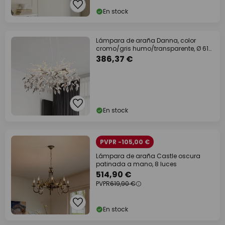
En stock
Lámpara de araña Danna, color
cromo/gris humo/transparente, Ø 61
cm
386,37 €
En stock
PVPR -105,00 €
Lámpara de araña Castle oscura
patinada a mano, 8 luces
514,90 €
PVPR
619,90 €
En stock