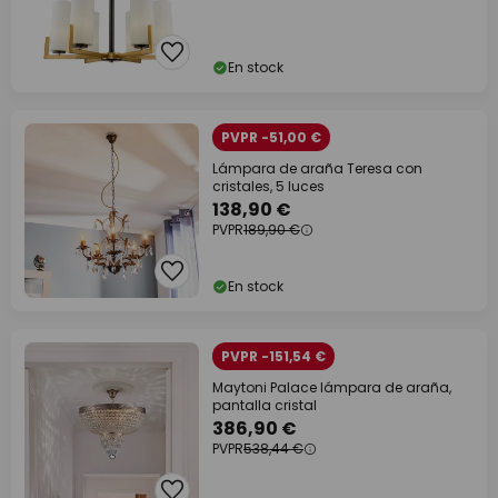
En stock
PVPR -51,00 €
Lámpara de araña Teresa con
cristales, 5 luces
138,90 €
PVPR
189,90 €
En stock
PVPR -151,54 €
Maytoni Palace lámpara de araña,
pantalla cristal
386,90 €
PVPR
538,44 €