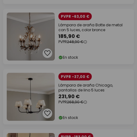
PVPR -63,00 €
Lámpara de araña Botte de metal
con 5 luces, color bronce
185,90 €
PVPR
248,90 €
En stock
PVPR -37,00 €
Lámpara de araña Chicago,
pantallas de lino 5 luces
231,90 €
PVPR
268,90 €
En stock
PVPR -183,00 €