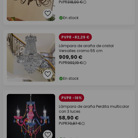
PVPR
318,90 €
En stock
PVPR -82,29 €
Lámpara de araña de cristal
Versalles cromo 55 cm
909,90 €
PVPR
992,19 €
En stock
PVPR -16%
Lámpara de araña Perdita multicolor
con 3 luces
58,90 €
PVPR
70,87 €