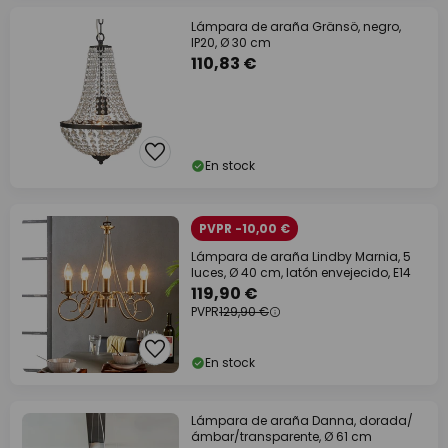
Lámpara de araña Gränsö, negro,
IP20, Ø 30 cm
110,83 €
En stock
PVPR -10,00 €
Lámpara de araña Lindby Marnia, 5
luces, Ø 40 cm, latón envejecido, E14
119,90 €
PVPR
129,90 €
En stock
Lámpara de araña Danna, dorada/
ámbar/transparente, Ø 61 cm